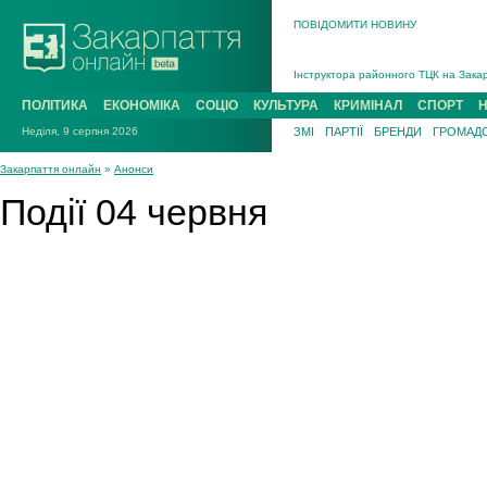
ПОВІДОМИТИ НОВИНУ
На війні загинув 26-річний військови
Інструктора районного ТЦК на Закар
В Ужгороді попрощаються із полегли
ПОЛІТИКА
ЕКОНОМІКА
СОЦІО
КУЛЬТУРА
КРИМІНАЛ
СПОРТ
В Ужгороді 5 серпня попрощаються і
Неділя, 9 серпня 2026
ЗМІ
ПАРТІЇ
БРЕНДИ
ГРОМАДС
Підтвердили загибель захисника із 
На війні з рф поліг військовий з Ви
Закарпаття онлайн
»
Анонси
На війні загинув 26-річний військови
Події 04 червня