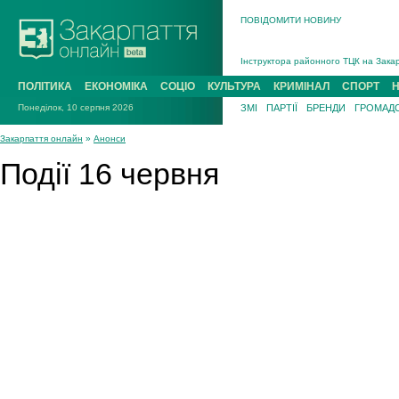
ПОВІДОМИТИ НОВИНУ
На війні загинув 26-річний військови
Інструктора районного ТЦК на Закар
В Ужгороді попрощаються із полегли
ПОЛІТИКА
ЕКОНОМІКА
СОЦІО
КУЛЬТУРА
КРИМІНАЛ
СПОРТ
В Ужгороді 5 серпня попрощаються і
Понеділок, 10 серпня 2026
ЗМІ
ПАРТІЇ
БРЕНДИ
ГРОМАДС
Підтвердили загибель захисника із 
На війні з рф поліг військовий з Ви
Закарпаття онлайн
»
Анонси
На війні загинув 26-річний військови
Події 16 червня