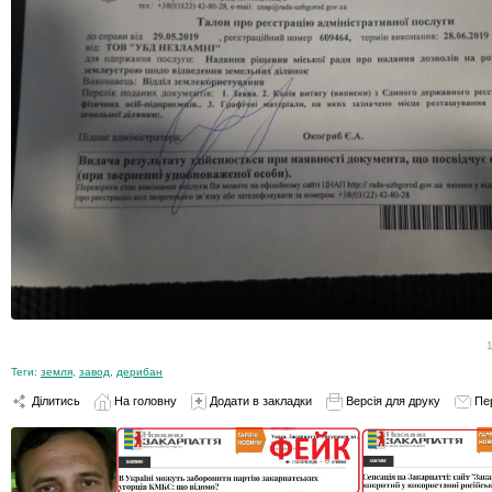
Теги:
земля
,
завод
,
дерибан
Ділитись
На головну
Додати в закладки
Версія для друку
Пе