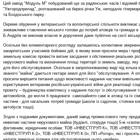
Цей завод "Модуль М" побудований ще за радянських часів і відомий 
"Ужгородприлад", розташований на березі річки Уж, неподалік гіпермар
та Боздоського парку.
Окреме обурення у ветеранської та волонтерської спільноти викликає ц
зневажливе ставлення міського голови до потреб атовців та громади в 
Б.Андріїв не виконав власне ж доручення дане публічно на сесії міськ
Оскільки без елементарного розгляду залишилось колективне звернен
закарпатських учасників бойових дій, в якому вони просили мера і про
земельну комісію провести виїзне засідання з обстеження реальних роз
нерухомого майна та визначення площі території із земель заводу, яку
для його обслуговування. Оскільки в запропонованому виді під кілька м
званого "майна" даються гектари землі для його "обслуговування. А оп
просили вирішити питання щодо можливості надання частини вивільнено
користування ветеранам російсько-української війни для реалізації соц
проекту – будівництва комплексу з надання послуг із обслуговування 
автомобілів, де могли б працювати самозайнято самі ж атовці та їх сім’
частини - для нагальних потреб громади (школи із садочом, стоянки к
автобусів тощо).
Згідно з поданими документами, даний завод промислового типу прода
невеликі частини нерухомого майна (будівлі, споруди тощо) 5-м «своїм»
фіктивним, юридичним особам: ТОВ «ІНВЕСТГРУП К», ТОВ «ІНВЕСТГ
«ІНВЕСТГРУП К-2», ТОВ «ІНВЕСТГРУП К-3», ПП «Ротор», які і просять
надати земельні ділянки для обслуговування цього «майна».