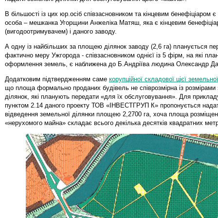
В більшості із цих юр.осіб співзасновником та кінцевим бенефіціаром є 
особа – мешканка Угорщини Анжеліка Матяш, яка є кінцевим бенефіці
(вигодоотримувачем) і даного заводу.
А одну із найбільших за площею ділянок заводу (2,6 га) планується пе
фактично меру Ужгорода - співзасновником однієї із 5 фірм, на які пла
оформлення земель, є наближена до Б.Андріїва людина Олександр Да
Додатковим підтвердженням саме
корупційної складової цієї земельної
що площа формально проданих будівель не співрозмірна із розмірами
ділянок, які планують передати «для їх обслуговування». Для прикладу
пунктом 2.14 даного проекту ТОВ «ІНВЕСТГРУП К» пропонується нада
відведення земельної ділянки площею 2,2700 га, хоча площа розміщено
«нерухомого майна» складає всього декілька десятків квадратних метр