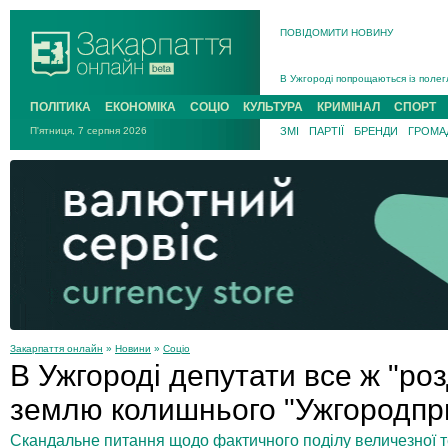
ПОВІДОМИТИ НОВИНУ
Інструктора районного ТЦК на Зак
В Ужгороді попрощаються із полег
В Ужгороді 5 серпня попрощаються
Підтвердили загибель захисника і
ПОЛІТИКА
ЕКОНОМІКА
СОЦІО
КУЛЬТУРА
КРИМІНАЛ
СПОРТ
На війні з рф поліг військовий з 
П'ятниця, 7 серпня 2026
ЗМІ
ПАРТІЇ
БРЕНДИ
ГРОМАД
На Хустщині внаслідок ДТП за уча
Інструктора районного ТЦК на Зак
Закарпаття онлайн
»
Новини
»
Соціо
В Ужгороді депутати все ж "ро
землю колишнього "Ужгородпр
Скандальне питання щодо фактичного поділу величезної т