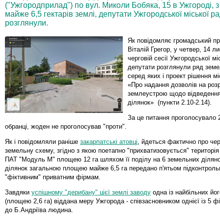
("Ужгородприлад") по вул. Миколи Бобяка, 15 в Ужгороді,
майже 6,5 гектарів землі, депутати Ужгородської міської ра
розглянули.
Як повідомляє громадський п
Віталій Грегор, у четвер, 14 л
черговій сесії Ужгородської мі
депутати розглянули ряд земе
серед яких і проект рішення 
«Про надання дозволів на розр
землеустрою щодо відведенн
ділянок» (пункти 2.10-2.14).
За це питання проголосувало 2
обранці, жоден не проголосував "проти".
Як і повідомляли раніше
закарпатські атовці
, йдеться фактично про чер
земельну схему, згідно з якою поетапно "прихватизовується" територія
ПАТ "Модуль М" площею 12 га шляхом її поділу на 6 земельних ділянок
ділянок загальною площею майже 6,5 га передано п'ятьом підконтроль
"фіктивним" приватним фірмам.
Завдяки
успішному "дерибану" цієї землі заводу
одна із найбільних йог
(площею 2,6 га) віддана меру Ужгорода - співзасновником однієї із 5 
до Б.Андріїва людина.