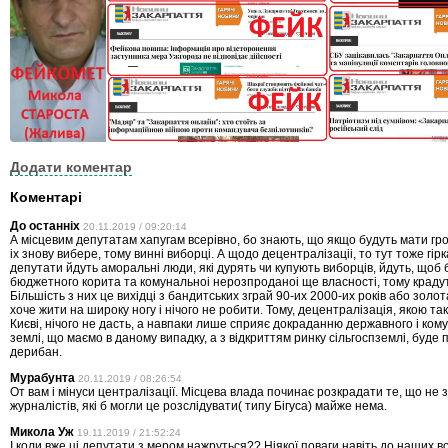
Додати коментар
Коментарі
До останніх
20.11.2019 / 09:20:14
А місцевим депутатам хапугам всерівно, бо знають, що якщо будуть мати гро
іх знову вибере, тому винні виборці. А щодо децентралізаціі, то тут тоже гірк
депутати йдуть аморальні люди, які дурять чи купують виборців, йдуть, щоб 
бюджетного корита та комунальноі нерозпроданоі ще власності, тому краду
Більшість з них це вихідці з бандитських зграй 90-их 2000-их років або золо
хоче жити на широку ногу і нічого не робити. Тому, децентралізація, якою та
Києві, нічого не дасть, а навпаки лише сприяє докраданню державного і ком
землі, що маємо в даному випадку, а з відкриттям ринку сільгоспземлі, буде п
дерибан.
Мурабунта
20.11.2019 / 08:26:54
От вам і мінуси централізації. Місцева влада починає розкрадати те, що не зм
журналістів, які б могли це розслідувати( типу Бігуса) майже нема.
Микола Уж
19.11.2019 / 21:52:24
І коли вже ці депутати з мером нажруться?? Ніякої поваги навіть до наших во