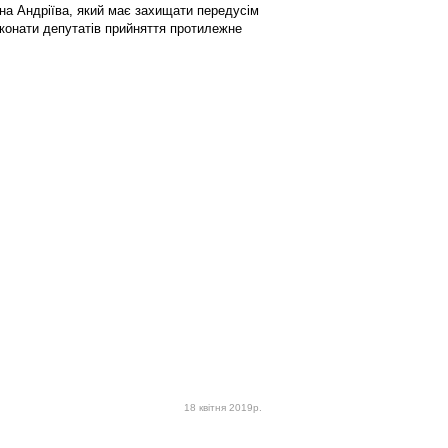
на Андріїва, який має захищати передусім
еконати депутатів прийняття протилежне
18 квітня 2019р.