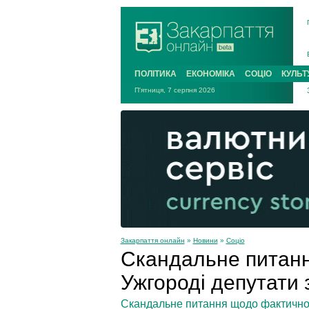
ПОЛІТИКА
ЕКОНОМІКА
СОЦІО
КУЛЬТ
П'ятниця, 7 серпня 2026
Закарпаття онлайн
»
Новини
»
Соціо
Скандальне питанн
Ужгороді депутати 
Скандальне питання щодо фактичног