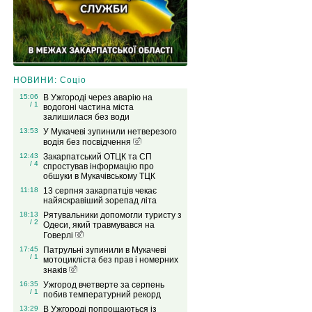
НОВИНИ: Соціо
15:06
В Ужгороді через аварію на
/ 1
водогоні частина міста
залишилася без води
13:53
У Мукачеві зупинили нетверезого
водія без посвідчення
12:43
Закарпатський ОТЦК та СП
/ 4
спростував інформацію про
обшуки в Мукачівському ТЦК
11:18
13 серпня закарпатців чекає
найяскравіший зорепад літа
18:13
Рятувальники допомогли туристу з
/ 2
Одеси, який травмувався на
Говерлі
17:45
Патрульні зупинили в Мукачеві
/ 1
мотоцикліста без прав і номерних
знаків
16:35
Ужгород вчетверте за серпень
/ 1
побив температурний рекорд
13:29
В Ужгороді попрощаються із