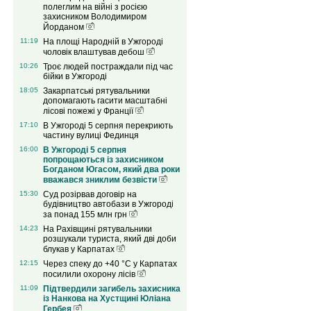
полеглим на війні з росією
захисником Володимиром
Йорданом
11:19
На площі Народній в Ужгороді
чоловік влаштував дебош
10:26
Троє людей постраждали під час
бійки в Ужгороді
18:05
Закарпатські рятувальники
допомагають гасити масштабні
лісові пожежі у Франції
17:10
В Ужгороді 5 серпня перекриють
частину вулиці Фединця
16:00
В Ужгороді 5 серпня
попрощаються із захисником
Богданом Югасом, який два роки
вважався зниклим безвісти
15:30
Суд розірвав договір на
будівництво автобази в Ужгороді
за понад 155 млн грн
14:23
На Рахівщині рятувальники
розшукали туриста, який дві доби
блукав у Карпатах
12:15
Через спеку до +40 °C у Карпатах
посилили охорону лісів
11:09
Підтвердили загибель захисника
із Нанкова на Хустщині Юліана
Гербея