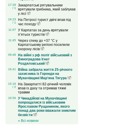
17:29
Закарпатські рятувальники
/ 1
врятували грибника, який заблукав
у лісі
16:23
На Петросі турист двічі впав під
/ 1
час походу
11:07
У Карпатах за день врятували
п’ятьох туристів
11:45
Через спеку до +37 °C у
Карпатському регіоні посилили
охорону лісів
09:48
На війні з рф поліг військовий з
Виноградова Ігнат
Роздяловський
16:41
Війна забрала життя 25-річного
захисника із Горонди на
Мукачівщині Мар'яна Тягура
15:16
На Закарпатті 82-річний чоловік
/ 2
впав із даху та отримав тяжкі
травми
16:56
У Чинадійові на Мукачівщині
попрощалися із військовим
Ярославом Рущанином, якого
понад два роки вважали зниклим
безвісти
» Всі новини