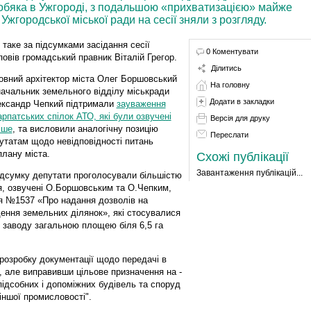
Бобяка в Ужгороді, з подальшою «прихватизацією» майже
 Ужгородської міської ради на сесії зняли з розгляду.
 таке за підсумками засідання сесії
0 Коментувати
повів громадський правник Віталій Грегор.
Ділитись
овний архітектор міста Олег Боршовський
На головну
начальник земельного відділу міськради
Додати в закладки
ксандр Чепкий підтримали
зауваження
арпатських спілок АТО, які були озвучені
Версія для друку
іше
, та висловили аналогічну позицію
Переслати
утатам щодо невідповідності питань
плану міста.
Схожі публікації
Завантаження публікацій...
ідсумку депутати проголосували більшістю
ння, озвучені О.Боршовським та О.Чепким,
ня №1537 «Про надання дозволів на
ення земельних ділянок», які стосувалися
ї заводу загальною площею біля 6,5 га
розробку документації щодо передачі в
, але виправивши цільове призначення на -
підсобних і допоміжних будівель та споруд
іншої промисловості".