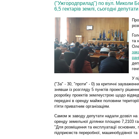
("Ужгородприлад") по вул. Миколи 
6,5 гектарів землі, сьогодні депутати
Про
роз
Гол
та 
Оле
зак
ран
деп
ген
У п
("За" - 30, "проти" - 0) за критичні зауваже
знявши із розгляду 5 пунктів проекту рішен
розробку проектів землеустрою щодо відвед
передачі в оренду майже половини територі
п'яти приватним організаціям.
Самом ж заводу депутати надали дозвіл на 
оренду земельної ділянки площею 7,2103 га
"Для розміщення та експлуатації основних, 
підприємств переробної, машинобудівної та 