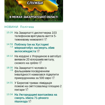
НОВИНИ: Політика
15:26
На Закарпатті диспетчерка 103
телефоном врятувала життя 5-
тижневому немовляті
14:59
Поблизу Ізи на Хустщині
/ 2
мікроавтобус насмерть збив
велосипедиста
16:12
На кордоні з Угорщиною в автобусі
виявили 20 кілограмів металу,
схожого на срібло
18:30
На Закарпатті чоловік із
/ 6
фальшивим посвідченням
інвалідності намагався підкупити
прикордонника за 500 євро
14:31
У Берегові триває ліквідація
пожежі на сміттєзвалищі площею 2
гектари
13:34
На Ужгородщині вантажівка на
смерть збила 71-річного
пішохода