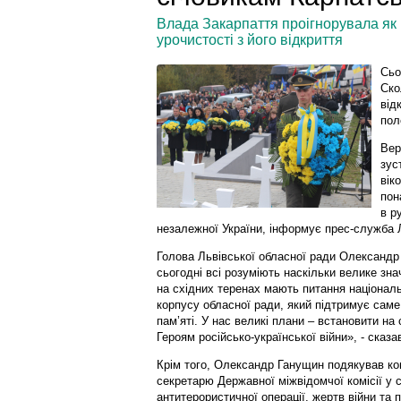
Влада Закарпаття проігнорувала як 
урочистості з його відкриття
Сьо
Ско
від
пол
Вер
зус
вік
пон
в р
незалежної України, інформує прес-служба Л
Голова Львівської обласної ради Олександр
сьогодні всі розуміють наскільки велике знач
на східних теренах мають питання націонал
корпусу обласної ради, який підтримує саме
пам’яті. У нас великі плани – встановити на
Героям російсько-української війни», - сказав
Крім того, Олександр Ганущин подякував к
секретарю Державної міжвідомчої комісії у с
антитерористичної операції, жертв війни та