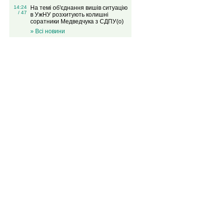
14:24
На темі об'єднання вишів ситуацію
/ 47
в УжНУ розхитують колишні
соратники Медведчука з СДПУ(о)
» Всі новини