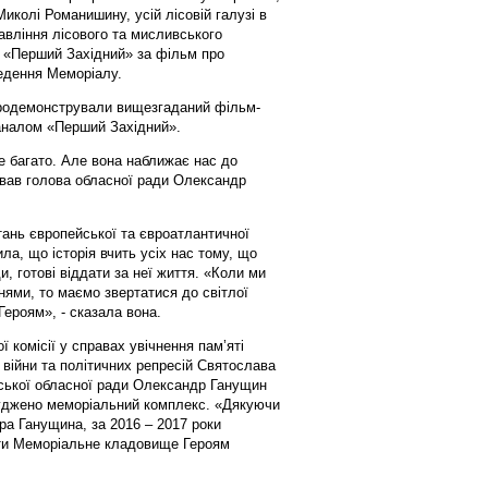
иколі Романишину, усій лісовій галузі в
авління лісового та мисливського
 «Перший Західний» за фільм про
ведення Меморіалу.
 продемонстрували вищезгаданий фільм-
каналом «Перший Західний».
же багато. Але вона наближає нас до
вав голова обласної ради Олександр
итань європейської та євроатлантичної
ла, що історія вчить усіх нас тому, що
, готові віддати за неї життя. «Коли ми
ями, то маємо звертатися до світлої
Героям», - сказала вона.
 комісії у справах увічнення пам’яті
 війни та політичних репресій Святослава
вської обласної ради Олександр Ганущин
руджено меморіальний комплекс. «Дякуючи
дра Ганущина, за 2016 – 2017 роки
ти Меморіальне кладовище Героям