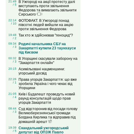
21:49
В Ужгороді на акції протесту далі
/ 5
виступають проти звільнення
Федорова та вимагають звільнити
Сирського
22:14
ФОТОФАКТ. В Ужгороді понад
/ 10
півсотні людей вийшли на акцію
проти звільнення Федорова
19:48
Так хто ж здійснював "геноцид"?
/ 2
09:34
Родичі начальника СБУ на
/ 3
Закарпатті купили 23 таунхауси
під Києвом
00:32
В Угорщині скасували заборону на
/ 3
"Закарпаття онлайн"
20:15
Асимільовані нацменшини:
угорський досвід
22:26
Права угорців Закарпаття: що вже
/ 1
зробила Україна і чого чекає від
Угорщини
21:05
Київ і Будапешт проведуть новий
/ 4
раунд консультацій щодо прав
угорців Закарпаття
08:44
Суд відсторонив від посади голову
/ 3
Великоберезнянської громади
Богдана Кирлика та відправив під
домашній арешт
19:39
Скандальний ужгородський
/ 5
депутат від ОПЗЖ Павло