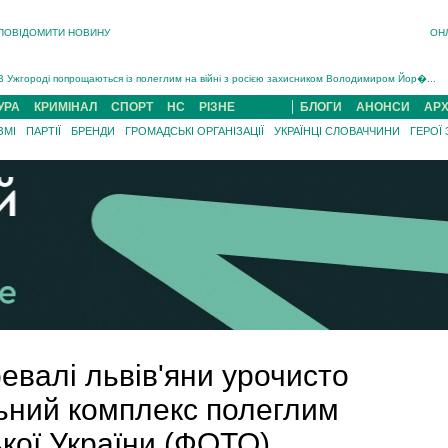
ПОВІДОМИТИ НОВИНУ
ОН
Інструктора районного ТЦК на Закарпатті судитимуть за обвинуваченням у катув...
В Ужгороді попрощаються із полеглим на війні з росією захисником Володимиром Йор�...
В Ужгороді 5 серпня попрощаються із захисником Богданом Югасом, який два роки �...
Підтвердили загибель захисника із Нанкова на Хустщині Юліана Гербея (ФОТО)[/gree...
УРА
КРИМІНАЛ
СПОРТ
НС
РІЗНЕ
БЛОГИ
АНОНСИ
АРХ
На війні з рф поліг військовий з Виноградова Ігнат Роздяловський (ФОТО)...
ЗМІ
ПАРТІЇ
БРЕНДИ
ГРОМАДСЬКІ ОРГАНІЗАЦІЇ
УКРАЇНЦІ СЛОВАЧЧИНИ
ГЕРОЇ
На Хустщині внаслідок ДТП за участі трьох авто постраждали 13 людей (ФОТО)...
Інструктора районного ТЦК на Закарпатті судитимуть за обвинувачен...
валі львів'яни урочисто
ьний комплекс полеглим
кої України (ФОТО)