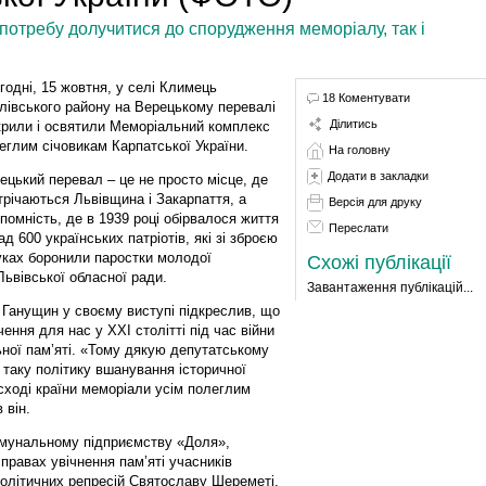
потребу долучитися до спорудження меморіалу, так і
годні, 15 жовтня, у селі Климець
18 Коментувати
лівського району на Верецькому перевалі
Ділитись
крили і освятили Меморіальний комплекс
еглим січовикам Карпатської України.
На головну
Додати в закладки
ецький перевал – це не просто місце, де
трічаються Львівщина і Закарпаття, а
Версія для друку
опомність, де в 1939 році обірвалося життя
Переслати
ад 600 українських патріотів, які зі зброєю
уках боронили паростки молодої
Схожі публікації
ьвівської обласної ради.
Завантаження публікацій...
 Ганущин у своєму виступі підкреслив, що
ення для нас у ХХІ столітті під час війни
ьної пам’яті. «Тому дякую депутатському
 таку політику вшанування історичної
 сході країни меморіали усім полеглим
 він.
омунальному підприємству «Доля»,
правах увічнення пам’яті учасників
 політичних репресій Святославу Шереметі,