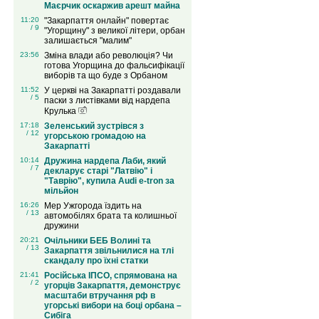
Маєрчик оскаржив арешт майна
11:20
"Закарпаття онлайн" повертає
/ 9
"Угорщину" з великої літери, орбан
залишається "малим"
23:56
Зміна влади або революція? Чи
готова Угорщина до фальсифікації
виборів та що буде з Орбаном
11:52
У церкві на Закарпатті роздавали
/ 5
паски з листівками від нардепа
Крулька
17:18
Зеленський зустрівся з
/ 12
угорською громадою на
Закарпатті
10:14
Дружина нардепа Лаби, який
/ 7
декларує старі "Латвію" і
"Таврію", купила Audi e-tron за
мільйон
16:26
Мер Ужгорода їздить на
/ 13
автомобілях брата та колишньої
дружини
20:21
Очільники БЕБ Волині та
/ 13
Закарпаття звільнилися на тлі
скандалу про їхні статки
21:41
Російська ІПСО, спрямована на
/ 2
угорців Закарпаття, демонструє
масштаби втручання рф в
угорські вибори на боці орбана –
Сибіга