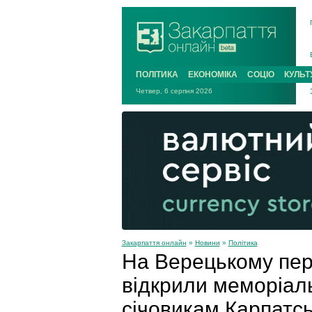
ПОЛІТИКА
ЕКОНОМІКА
СОЦІО
КУЛЬТ
Четвер, 6 серпня 2026
Закарпаття онлайн
»
Новини
»
Політика
На Верецькому пере
відкрили меморіал
січовикам Карпатсь