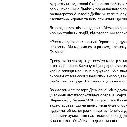
будівельникам, голові Сколівської райради М
особі начальника Львівського обласного упр
господарства Анатолія Дейнеки, телеканалу
Карпатську Україну та всім причетним до з
До речі, присутнім на відкритті Меморіалу
хроніку тодішніх подій, підготовлений теле
«Роботи з увічнення пам’яті Героїв – ще ду
перемоги. Ми мусимо бути разом», - резюму
Ганущин.
Присутня на заході віце-прем'єр-міністр з п
інтеграції Іванна Климпуш-Цинцадзе зауважи
країна завжди має шанс відбутися, бо є люди
сьогодні стикаємося з великими випробуванн
пам’яті наших дідів. Вклоняюся усім нашим 
За словами секретаря Державної міжвідомчої
учасників антитерористичної операції, жертв
Шеремети, у березні 2016 року голова Льві
задекларував, що на цьому місці буде спо
підтримці обласної ради, ініціативі Олексан
спільними зусиллями нам вдалося споруди
Карпатської України», - підкреслив він.