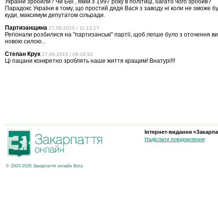
Украіни зробили? Чи БВІ , який з 1997 року в політиці, багато чого зробив?
Парадокс України в тому, що простий дядя Вася з заводу ні коли не зможе б
куди, максимум депутатом сільради.
Партизанщина
27.09.2015 / 11:13:17
Регіонали розбилися на "партизанські" партії, щоб легше було з оточення ви
новою силою...
Степан Крук
27.09.2015 / 08:18:52
Ці пацани конкретно зроблять наше життя кращим! Внатурі!!!
Інтернет-видання «Закарпа
Надіслати повідомлення
© 2003-2026 Закарпаття онлайн Beta