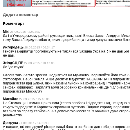
Додати коментар
Коментарі
Мікі
28.09.2015 / 22:23:47
Да і в Ужгородському районі руководитель,парті Блюка Цацкін,Андруся Мико
тому Бавив Ладиду гомбавго, зимлю дерибанив,а типир дипутатом хоче боти
ужгородець
28.09.2015 / 06:34:17
І знову закарпатці проголосують не так як вся Західна Україна. Як не дав Бог
не дав.
ЗвіздЄЦ ПР
27.09.2015 / 18:47:03
До "до крука".
Балога таки багато зробив. Подивіться на Мукачево і порівняйте його хоча б
Ужгородом. Небо і земля. А ще десятки відкритих НА ЗАКАРПАТТІ підприємс
підприємства іфд Блюка, який нажив мільйони на контрабанді і торгівлі нар
сейфах, офшорах і зарплаті армії озброєних кримінальників. Де підприємст
підприємства Москаля?
Михайло
27.09.2015 / 15:46:03
На Свалявщині колишні ригонали (тепер опоблок і відродження), нещадно в
хочуть "відродити" в Карпатах справжню пустелю. Пацани справді порожняк 
взялися за справу серйозно. А з допомогою Москаля їх бажання дуже скоро
реальністю.
До крука
27.09.2015 / 14:21:12
А пацани, які вже другий рік при владі багато особисто для тебя, як пересі