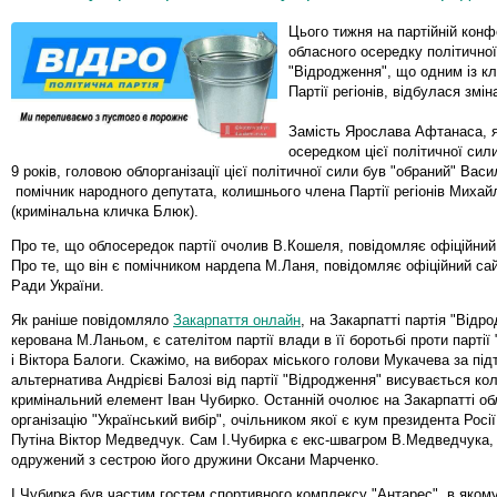
Цього тижня на партійній конф
обласного осередку політичної
"Відродження", що одним із к
Партії регіонів, відбулася змін
Замість Ярослава Афтанаса, 
осередком цієї політичної сил
9 років, головою облорганізації цієї політичної сили був "обраний" Вас
помічник народного депутата, колишнього члена Партії регіонів Михай
(кримінальна кличка Блюк).
Про те, що облосередок партії очолив В.Кошеля, повідомляє офіційний 
Про те, що він є помічником нардепа М.Ланя, повідомляє офіційний са
Ради України.
Як раніше повідомляло
Закарпаття онлайн
, на Закарпатті партія "Відр
керована М.Ланьом, є сателітом партії влади в її боротьбі проти парті
і Віктора Балоги. Скажімо, на виборах міського голови Мукачева за пі
альтернатива Андрієві Балозі від партії "Відродження" висувається ко
кримінальний елемент Іван Чубирко. Останній очолює на Закарпатті о
організацію "Український вибір", очільником якої є кум президента Росі
Путіна Віктор Медведчук. Сам І.Чубирка є екс-швагром В.Медведчука, 
одружений з сестрою його дружини Оксани Марченко.
І.Чубирка був частим гостем спортивного комплексу "Антарес", в яком