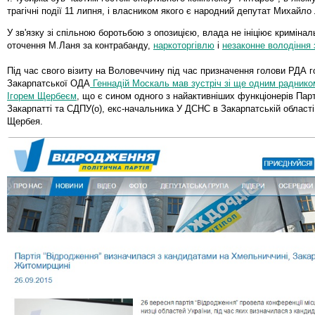
трагічні події 11 липня, і власником якого є народний депутат Михайло
У зв'язку зі спільною боротьбою з опозицією, влада не ініціює криміна
оточення М.Ланя за контрабанду,
наркоторгівлю
і
незаконне володіння
Під час свого візиту на Воловеччину під час призначення голови РДА 
Закарпатської ОДА
Геннадій Москаль мав зустріч зі ще одним раднико
Ігорем Щербеєм
, що є сином одного з найактивніших функціонерів Парті
Закарпатті та СДПУ(о), екс-начальника У ДСНС в Закарпатській област
Щербея.