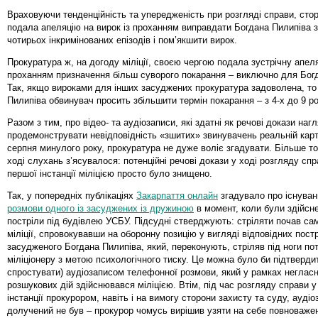
Враховуючи тенденційність та упередженість при розгляді справи, сто
подала апеляцію на вирок із проханням
виправдати Богдана Пилипіва з
чотирьох інкримінованих епізодів і пом’якшити вирок.
Прокуратура ж, на догоду міліції, своєю чергою подала зустрічну апеля
проханням призначення більш суворого покарання – виключно для Бог
Так, якщо вироками для інших засуджених прокуратура задоволена, то
Пилипіва обвинувач просить збільшити термін покарання – з 4-х до 9 ро
Разом з тим, про відео- та аудіозаписи, які здатні як речові докази наг
продемонструвати невідповідність «зшитих» звинувачень реальній карт
серпня минулого року, прокуратура не дуже воліє згадувати. Більше тог
ході слухань з’ясувалося: потенційні речові докази у ході розгляду спр
першої інстанції міліцією просто було знищено.
Так, у попередніх публікаціях
Закарпаття онлайн
згадувало про існува
розмови одного із засуджених із дружиною
в момент, коли були здійсне
постріли під будівлею УСБУ. Підсудні стверджують: стріляти почав са
міліції, спровокувавши на оборонну позицію у вигляді відповідних постр
засудженого Богдана Пилипіва, який, переконують, стріляв під ноги по
міліціонеру з метою психологічного тиску. Це можна було би підтверди
спростувати) аудіозаписом телефонної розмови, який у рамках неглас
розшукових дій здійснювався міліцією. Втім, під час розгляду справи у
інстанції прокурором, навіть і на вимогу сторони захисту та суду, ауді
долучений не був – прокурор чомусь вирішив узяти на себе повноваже