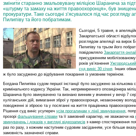
змінити старанно змальовувану міліцією Шаранича за під
«штурму та замаху на життя правоохоронця», був знищен
прокуратури. Таке сьогодні з’ясувалося під час розгляду а
Пилипіву та його побратимам.
Сьогодні, 5 травня, в апеляцій
Закарпатської області відбуло
розглядом апеляції на вирок Б
Пилипіву та трьом його побра
повідомляло
Закарпаття онла
присудженням мобілізованому
років ув’язнення
Ужгородський
суд виніс 30 січня
. Інших обви
ж було засуджено до відбування покарання із умовним терміном.
Богдана Пилипіва судом першої інстанції було засуджено за кількома 
кримінального кодексу України. Так, непримиренного опозиціонера міліці
Шаранича було звинувачено та визнано винним у вчиненні у вечір 7 се
хуліганських дій, вимагання зброї у правоохоронця, незаконному володі
поводженні зі зброєю та у посяганні на життя працівника правоохоронни
Рішення суд виніс усупереч
усім прогалинам у лінії звинувачення
, поп
прозорі
фальшування справи
та її замовний характер, не зважаючи на
звинувачень і доказів у вигляді відеозаписів
з камер спостереження по
раз по разу, з кожним наступним судовим засіданням, усе більше вказ
замовність зазначеної справи.