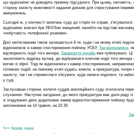
що аудіозапис не доводить провину підсудного. При цьому, натомість,
сторону захисту можливості надання доказів для спростування інкрим
звинувачень.
Сьогодні ж, у контексті запитань суду до сторін по справі, з’ясувалося
аудіозапис взагалі був УБОЗом знищений, начебто на підставі висновк
«побутовість телефонної розмови».
Досі нез'ясованим також залишається й те, куди і на якому етапі поділи
відеозаписів із камер спостереження поблизу УСБУ.
Три відеозаписи
, я
відтворюють події того вечора,
Закарпаття онлайн
вже публікувало. Ці 
захоплюють відрізку вулиці, де відбувалися ключові події того вечора -
вогню зі зброї. Тоді як відеозаписи з камер спостереження, направлени
головних подій, на певному етапі кудись зникли, а прокуратура, попри
захисту, так і не спромоглася з'ясувати, куди записи поділися, та забе
у суді.
Заслухавши сторони, колегія суддів апеляційного суду оголосила пере
слуханнях. Наступне засідання, до якого прокуратура має дати раду із
зі згадуваних двох додаткових камер відеоспостереження поблизу буді
заплановане на 14 травня, на 10.30.
За
Теги:
Пилипів
,
докази