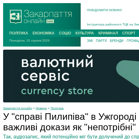
ПОВІДОМИТИ НОВИНУ
На війні загинув 26-річний військо
Інструктора районного ТЦК на Зак
В Ужгороді попрощаються із полег
ПОЛІТИКА
ЕКОНОМІКА
СОЦІО
КУЛЬТУРА
КРИМІНАЛ
СПОРТ
В Ужгороді 5 серпня попрощаються
Понеділок, 10 серпня 2026
ЗМІ
ПАРТІЇ
БРЕНДИ
ГРОМАД
Підтвердили загибель захисника і
На війні з рф поліг військовий з 
На війні загинув 26-річний військо
Закарпаття онлайн
»
Новини
»
Політика
У "справі Пилипіва" в Ужгороді
важливі докази як "непотрібні"
Так, аудіозапис, який потенційно міг бути долучений до спр