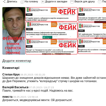
Ділитись
На головну
Додати в закладки
Версія для друку
Пе
Додати коментар
Коментарі
Степан Крук
08.05.2015 / 00:31:20
Шаранич до знищення доказів відношення немає. Він дуже зайнятий останні 
до Дня Перемоги, утюжить "колорадську" стрічку і шнурки на топанках.
Валерій Васильєв
07.05.2015 / 19:27:23
Павло, тримайте нас у курсі подій. Надіємось на вас.
помста
06.05.2015 / 23:58:16
Дограються, медведчуківські менти. Ой дограються!..