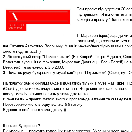
Сам проект відбудеться 26 сер
Під девізом: "Я вмію читати" 
заходів з проекту "Вільні книги
1. Марафон (крос) заради чита
флешмоб, що розпочнеться о 1
пам''''ятника Августину Волошину. У забіг бажано/необхідно взяти з соб
хочете поділитись! :)
2. Літературний вечір "Я вмію читати" (Вік Коврей, Петро Мідянка, Серг
Валентин Кузан, Інна Мочарник, Мирослав Дочинець, Лесь Белей) на тер
Deep, наб.Незалежності, 2 о 20:00.
3. Початок руху буккросинг у музеї-кав''''ярні "Під замком" (Снек), вул.
На початку обмін книгами буде відбуватись тільки в музеї-кав''''ярні "П
(Снек), де книги чекатимуть свого читача. Якщо книгам стане затісно –
послуг безліч вільних полиць у закладах міста.
Вільні книги – проект, метою якого є пропаганда читання та обміну книг
Перетворимо місто в одну велику бібліотеку!
Відправте свої книги у мандрівку!))
Що таке буккросинг?
Буккросинг — практика колообігу книг у просторі. Учасники руху залиш