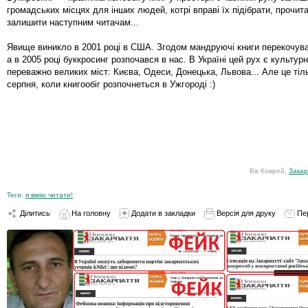
громадських місцях для інших людей, котрі вправі їх підібрати, прочита
залишити наступним читачам...
Явище виникло в 2001 році в США. Згодом мандруючі книги перекочув
а в 2005 році буккросинг розпочався в нас. В Україні цей рух є культу
переважно великих міст: Києва, Одеси, Донецька, Львова... Але це тіл
серпня, коли книгообіг розпочнеться в Ужгороді :)
Вік Коврей,
Закар
Теги:
я вмію читати!
Ділитись
На головну
Додати в закладки
Версія для друку
Пе