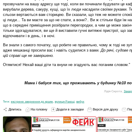
прозвучали на вашу адресу ще тоді, коли ви починали будувати це каф
вирубали дерева, сакуру, кущі, що їх люди насадили своїми руками. Т
сльози вертаються вам сторицею. Ви сказали, що теж не можете спокій
ці люди... Та ви маєте за що не спати, а вони?.. Ви ж стільки біди їм 
що в середині приміщення розібрали перегородки, а чим це може закі
тільки здогадуватися, ви ще й виставили гучні витяжні пристрої, що 
відпочивати і в день, і в ночі.
Ви знали з самого початку, що робите не правильно, чому ж тоді не зу
адже мешканці просили вас і навіть судилися з вами.
До речі, судове 
цій справі ще не завершено.
Отямтися! Нехай ваші діти та внуки не згадують вас поганим словом."
Мама і бабуся тих, що проживають у будинку №10 по 
Лідія Сирота,
Закар
Теги:
екстрене звернення до краян
,
вулиця Ракоці
,
вибух
Ділитись
На головну
Додати в закладки
Версія для друку
Пе