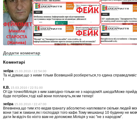
Додати коментар
Коментарі
зебра
15.03.2010 / 22:54:00
Та ні,думаю,що з ними тільки Всевишній розбереться,то єдина справедливіс
!
К.В.
15.03.2010 / 22:51:00
О! Це точно!Міліція з ким завгодно-тільки не з народом!А шкода!Може прийде
буде потрібен,тоді хай вони поплачуть,як ми тепер!
зебра
15.03.2010 / 22:47:00
Впевнена,що тим хто кидав гранату абсолютно наплювати скільки людей мог
вони такі ж гамани,як і господарі того кафе.Тому мешканці 10 будинку не мовч
дати Їм відсіч бо ніхто вам не допоможе.Міліція у нас "не з народом".