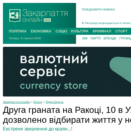
ПОВІДОМИТИ НОВИНУ
Інструктора районного ТЦК на Зак
В Ужгороді попрощаються із полег
В Ужгороді 5 серпня попрощаються
ПОЛІТИКА
ЕКОНОМІКА
СОЦІО
КУЛЬТУРА
КРИМІНАЛ
СПОРТ
Підтвердили загибель захисника і
Четвер, 6 серпня 2026
ЗМІ
ПАРТІЇ
БРЕНДИ
ГРОМАД
На війні з рф поліг військовий з 
На Хустщині внаслідок ДТП за уча
Інструктора районного ТЦК на Зак
Закарпаття онлайн
»
Блоги
»
Лідія Сирота
Друга граната на Ракоці, 10 в 
дозволено відбирати життя у 
Екстрене звернення до краян...!