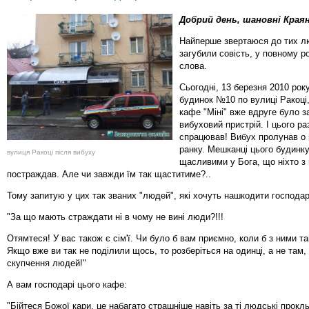
Добрий день, шановні Краян
Найперше звертаюся до тих лю
загубили совість, у повному ро
слова.
Сьогодні, 13 березня 2010 року
будинок №10 по вулиці Ракоці
кафе "Міні" вже вдруге було з
вибуховий пристрій. І цього ра
спрацював! Вибух пролунав о 5
ранку. Мешканці цього будинк
вулиця Ракоці після вибуху
щасливими у Бога, що ніхто з 
постраждав. Але чи завжди їм так щаститиме?..
Тому запитую у цих так званих "людей", які хочуть нашкодити господа
"За що мають страждати ні в чому не вині люди?!!!
Отямтеся! У вас також є сім'ї. Чи було б вам приємно, коли б з ними т
Якщо вже ви так не поділили щось, то розберіться на одинці, а не там,
скупчення людей!"
А вам господарі цього кафе:
"Бійтеся Божої кари, це набагато страшніше навіть за ті людські прокль