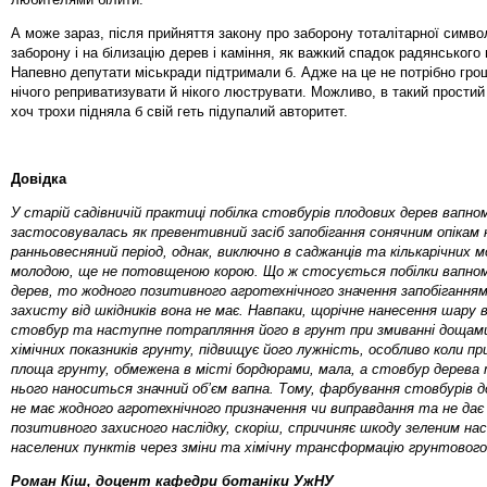
А може зараз, після прийняття закону про заборону тоталітарної символ
заборону і на білизацію дерев і каміння, як важкий спадок радянського
Напевно депутати міськради підтримали б. Адже на це не потрібно гро
нічого реприватизувати й нікого люструвати. Можливо, в такий простий
хоч трохи підняла б свій геть підупалий авторитет.
Довідка
У старій садівничій практиці побілка стовбурів плодових дерев вапно
застосовувалась як превентивний засіб запобігання сонячним опікам н
ранньовесняний період, однак, виключно в саджанців та кількарічних м
молодою, ще не потовщеною корою. Що ж стосується побілки вапно
дерев, то жодного позитивного агротехнічного значення запобіганням
захисту від шкідників вона не має. Навпаки, щорічне нанесення шару 
стовбур та наступне потрапляння його в грунт при змиванні дощами
хімічних показників грунту, підвищує його лужність, особливо коли п
площа грунту, обмежена в місті бордюрами, мала, а стовбур дерева 
нього наноситься значний об’єм вапна. Тому, фарбування стовбурів д
не має жодного агротехнічного призначення чи виправдання та не дає
позитивного захисного наслідку, скоріш, спричиняє шкоду зеленим н
населених пунктів через зміни та хімічну трансформацію грунтового
Роман Кіш, доцент кафедри ботаніки
УжНУ