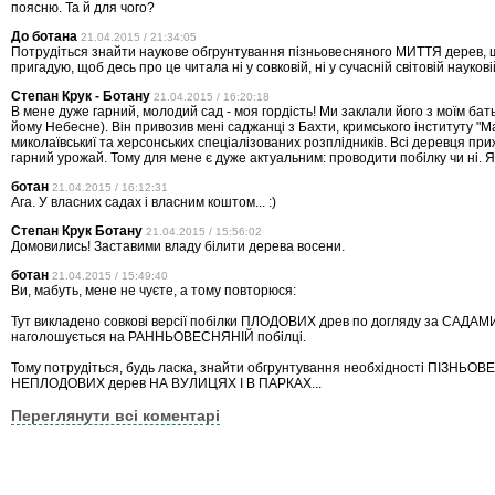
поясню. Та й для чого?
До ботана
21.04.2015 / 21:34:05
Потрудіться знайти наукове обгрунтування пізньовесняного МИТТЯ дерев, 
пригадую, щоб десь про це читала ні у совковій, ні у сучасній світовій науковій л
Степан Крук - Ботану
21.04.2015 / 16:20:18
В мене дуже гарний, молодий сад - моя гордість! Ми заклали його з моїм бат
йому Небесне). Він привозив мені саджанці з Бахти, кримського інституту "Ма
миколаївськиї та херсонських спеціалізованих розплідників. Всі деревця пр
гарний урожай. Тому для мене є дуже актуальним: проводити побілку чи ні. Я 
ботан
21.04.2015 / 16:12:31
Ага. У власних садах і власним коштом... :)
Степан Крук Ботану
21.04.2015 / 15:56:02
Домовились! Заставими владу білити дерева восени.
ботан
21.04.2015 / 15:49:40
Ви, мабуть, мене не чуєте, а тому повторюся:
Тут викладено совкові версії побілки ПЛОДОВИХ древ по догляду за САДАМИ
наголошується на РАННЬОВЕСНЯНІЙ побілці.
Тому потрудіться, будь ласка, знайти обгрунтування необхідності ПІЗНЬО
НЕПЛОДОВИХ дерев НА ВУЛИЦЯХ І В ПАРКАХ...
Переглянути всі коментарі