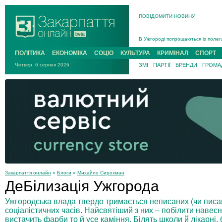
ПОВІДОМИТИ НОВИНУ
Інструктора районного ТЦК на Зак
В Ужгороді попрощаються із полег
В Ужгороді 5 серпня попрощаються
ПОЛІТИКА
ЕКОНОМІКА
СОЦІО
КУЛЬТУРА
КРИМІНАЛ
СПОРТ
Підтвердили загибель захисника і
Четвер, 6 серпня 2026
ЗМІ
ПАРТІЇ
БРЕНДИ
ГРОМАД
На війні з рф поліг військовий з 
На Хустщині внаслідок ДТП за уча
Інструктора районного ТЦК на Зак
Закарпаття онлайн
»
Блоги
»
Михайло Сирохман
ДеБілизація Ужгорода
Ужгородська влада твердо тримається неписаних (чи писан
соціалістичних часів. Найсвятіший з них – побілити навесні
вистачить фарби то й усе каміння. Білять школи й лікарні, б