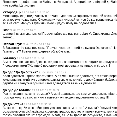
Якщо вам подобається, то біліть в себе в дворі. А дерибанити під цей дебілі
- не треба. Це злочин
Ужгородець
22.04.2015 / 16:26:05
Мені наприклад подобаються побілені дерева.Створюється гарний весняний
всім зрозуміло,що пану Сирохману нема чим зайнятися більш корисним,а ні
всіз на світі.Мабуть і вуличні бюмжі будуть йому не подобатися.
Biot
22.04.2015 / 07:16:51
Шановні дискутувальники! Перечитайте ще раз матеріал М. Сирохмана. Диск
темою...
Степан Крук
22.04.2015 / 00:22:16
В Закарпатті є така приказка:"Причепився, як пяний до сулака (до стовпа). 
"активістів"? Тільки вони дерева облюбували...
Ботаніку
21.04.2015 / 23:24:33
А можливо це вам прийдеться відповісти за намагання знищити природу св
"псевдомиттями"?Краще б посадили нові дерева, а не нищили ті, що є!!!
До "До "До До ботана"
21.04.2015 / 22:55:43
Коли здається - треба хреститися. А от мені вже не здається, а я точно пер
комунальник, який тут запереживав за свою можливість дерибанити бабло, аб
дерибани стануть відомими і вам доведеться за них відповісти
До "До До ботана"
21.04.2015 / 22:36:29
Розпилювання коштів громади? А мені здається, що такими дешевими піар-а
громаді хочуть замилити очі і відвести очі людей від реальної корупції!!!
До До ботана
21.04.2015 / 21:55:33
Ви хочете, щоби я всерйоз реагував на ваш коментар? А смисл? Розумні люд
розуміють суть цієї акції, яка є демонстрацією протесту проти комунальних а
"розпилювання" коштів громади. А вам, якщо ви цього не розумієте, я вже н