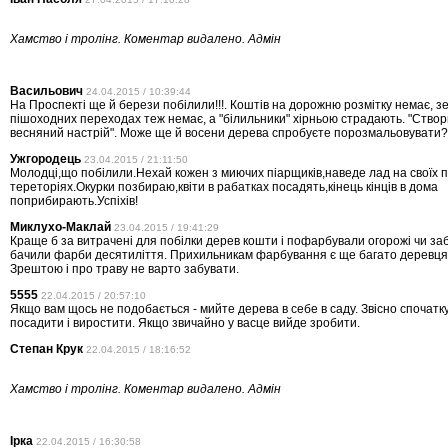
Хамство і тролінг. Коментар видалено. Адмін
Васильович
24.04.2015 / 10:39:44
На Проспекті ще й берези побілили!!!. Коштів на дорожню розмітку немає, з
пішоходних переходах теж немає, а "білильники" хірньою страдають. "Ство
весняний настрій". Може ще й восени дерева спробуєте порозмальовувати?
Ужгородець
23.04.2015 / 21:11:50
Молодці,що побілили.Нехай кожен з миючих піарщиків,наведе лад на своїх 
тереторіях.Окурки позбираю,квіти в рабатках посадять,кінець кінців в дома
поприбирають.Успіхів!
Миклухо-Маклай
23.04.2015 / 19:41:29
Краще б за витрачені для побілки дерев кошти і пофарбували огорожі чи заб
бачили фарби десятиліття. Прихильникам фарбування є ще багато деревцят
Зрештою і про траву не варто забувати.
5555
22.04.2015 / 20:57:10
Якщо вам щось не подобається - мийте дерева в себе в саду. Звісно спочатк
посадити і виростити. Якщо звичайно у васце вийде зробити.
Степан Крук
22.04.2015 / 18:16:52
Хамство і тролінг. Коментар видалено. Адмін
Ірка
22.04.2015 / 16:30:58