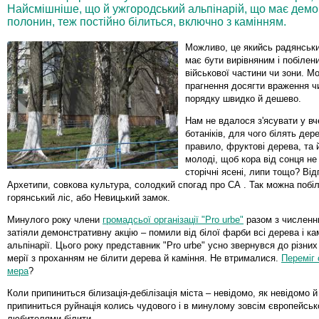
Найсмішніше, що й ужгородський альпінарій, що має демо
полонин, теж постійно білиться, включно з камінням.
Можливо, це якийсь радянськи
має бути вирівняним і побілен
військової частини чи зони. М
прагнення досягти враження ч
порядку швидко й дешево.
Нам не вдалося з'ясувати у вче
ботаніків, для чого білять дере
правило, фруктові дерева, та 
молоді, щоб кора від сонця не
сторічні ясені, липи тощо? Від
Архетипи, совкова культура, солодкий спогад про СА . Так можна побіл
горянський ліс, або Невицький замок.
Минулого року члени
громадсьої організації "Pro urbe"
разом з численн
затіяли демонстративну акцію – помили від білої фарби всі дерева і ка
альпінарії. Цього року представник "Pro urbe" усно звернувся до різних
мерії з проханням не білити дерева й каміння. Не втрималися.
Переміг 
мера
?
Коли припиниться білизація-дебілізація міста – невідомо, як невідомо й
припиниться руйнація колись чудового і в минулому зовсім європейськ
любителями білити.