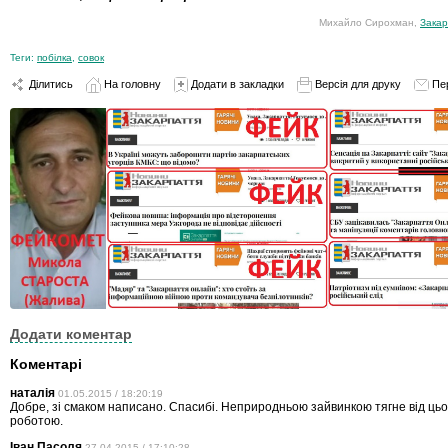
Михайло Сирохман,
Закар
Теги:
побілка
,
совок
Ділитись
На головну
Додати в закладки
Версія для друку
Пе
Додати коментар
Коментарі
наталія
01.05.2015 / 18:20:19
Добре, зі смаком написано. Спасибі. Неприродньою зайвинкою тягне від цьо
роботою.
Іван Пасоля
27.04.2015 / 17:10:28