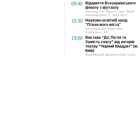
09:40
Відкриття Всеукраїнського
фіналу з футзалу
Ужгород, СК "Юність" (вул. Марії
Заньковецької, 5, зала №1)
15:30
Науково-освітній захід
"Птахи мого міста"
Ужгородський замок (вул.
Капітульна, 33)
19:00
Вистава “До, Після та
Замість сексу” від акторів
театру “Чорний Квадрат” (м.
Київ)
Мукачівський драматичний театр