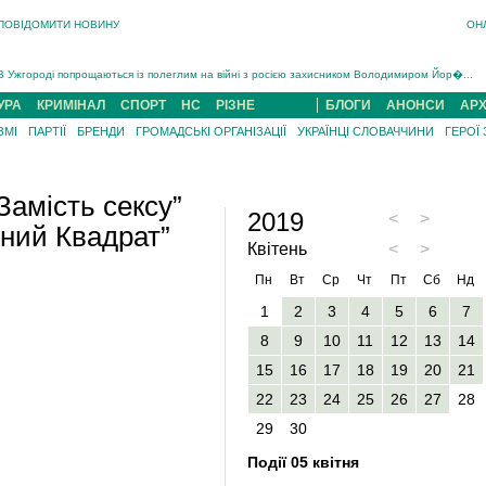
ПОВІДОМИТИ НОВИНУ
ОН
Інструктора районного ТЦК на Закарпатті судитимуть за обвинуваченням у катув...
В Ужгороді попрощаються із полеглим на війні з росією захисником Володимиром Йор�...
В Ужгороді 5 серпня попрощаються із захисником Богданом Югасом, який два роки �...
УРА
КРИМІНАЛ
СПОРТ
НС
РІЗНЕ
БЛОГИ
АНОНСИ
АРХ
Підтвердили загибель захисника із Нанкова на Хустщині Юліана Гербея (ФОТО)[/gree...
ЗМІ
ПАРТІЇ
БРЕНДИ
ГРОМАДСЬКІ ОРГАНІЗАЦІЇ
УКРАЇНЦІ СЛОВАЧЧИНИ
ГЕРОЇ
На війні з рф поліг військовий з Виноградова Ігнат Роздяловський (ФОТО)...
На Хустщині внаслідок ДТП за участі трьох авто постраждали 13 людей (ФОТО)...
Інструктора районного ТЦК на Закарпатті судитимуть за обвинувачен...
Замість сексу”
2019
<
>
рний Квадрат”
Квітень
<
>
Пн
Вт
Ср
Чт
Пт
Сб
Нд
1
2
3
4
5
6
7
8
9
10
11
12
13
14
15
16
17
18
19
20
21
22
23
24
25
26
27
28
29
30
Події 05 квітня