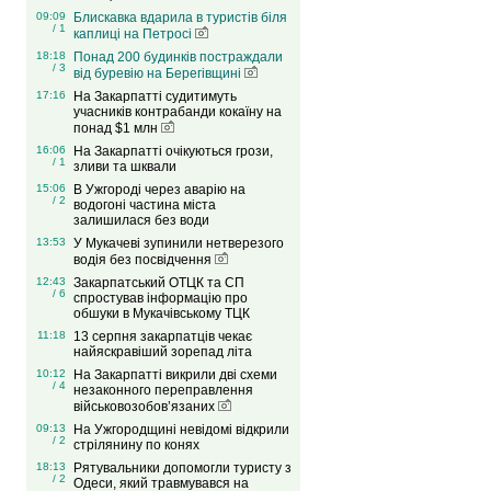
09:09
Блискавка вдарила в туристів біля
/ 1
каплиці на Петросі
18:18
Понад 200 будинків постраждали
/ 3
від буревію на Берегівщині
17:16
На Закарпатті судитимуть
учасників контрабанди кокаїну на
понад $1 млн
16:06
На Закарпатті очікуються грози,
/ 1
зливи та шквали
15:06
В Ужгороді через аварію на
/ 2
водогоні частина міста
залишилася без води
13:53
У Мукачеві зупинили нетверезого
водія без посвідчення
12:43
Закарпатський ОТЦК та СП
/ 6
спростував інформацію про
обшуки в Мукачівському ТЦК
11:18
13 серпня закарпатців чекає
найяскравіший зорепад літа
10:12
На Закарпатті викрили дві схеми
/ 4
незаконного переправлення
військовозобов’язаних
09:13
На Ужгородщині невідомі відкрили
/ 2
стрілянину по конях
18:13
Рятувальники допомогли туристу з
/ 2
Одеси, який травмувався на