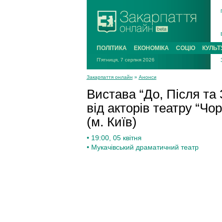
ПОЛІТИКА
ЕКОНОМІКА
СОЦІО
КУЛЬТ
П'ятниця, 7 серпня 2026
Закарпаття онлайн
»
Анонси
Вистава “До, Після та 
від акторів театру “Чо
(м. Київ)
• 19:00, 05 квітня
• Мукачівський драматичний театр