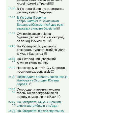
лісові пожежі у Франції
17:10
В Ужгороді 5 серпня перекриють
частину вулиці Фединця
16:00
В Ужгороді 5 серпня
попрощаються із захисником
Богданом Югасом, який два роки
вважався зниклим безвісти
15:30
Суд розірвав договір на
будівництво автобази в Ужгороді
за понад 155 млн грн
14:23
На Рахівщині рятувальники
розшукали туриста, який дві доби
блукав у Карпатах
13:08
На Ужгородщині дворічний
/ 3
хлопчик випив паливо
12:15
Через спеку до +40 °C у Карпатах
посилили охорону лісів
11:09
Підтвердили загибель захисника із
Нанкова на Хустщині Юліана
Гербея
10:10
Ужгородця з тяжкими укусами
/ 2
голови госпіталізували після
нападу домашнього собаки
09:00
На Закарпатті жінка з 9-річним
/ 3
сином вистрибнули з поїзда
18:25
На Закарпатті під час відпочинку