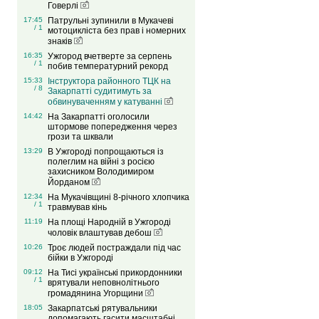
Говерлі
17:45
Патрульні зупинили в Мукачеві
/ 1
мотоцикліста без прав і номерних
знаків
16:35
Ужгород вчетверте за серпень
/ 1
побив температурний рекорд
15:33
Інструктора районного ТЦК на
/ 8
Закарпатті судитимуть за
обвинуваченням у катуванні
14:42
На Закарпатті оголосили
штормове попередження через
грози та шквали
13:29
В Ужгороді попрощаються із
полеглим на війні з росією
захисником Володимиром
Йорданом
12:34
На Мукачівщині 8-річного хлопчика
/ 1
травмував кінь
11:19
На площі Народній в Ужгороді
чоловік влаштував дебош
10:26
Троє людей постраждали під час
бійки в Ужгороді
09:12
На Тисі українські прикордонники
/ 1
врятували неповнолітнього
громадянина Угорщини
18:05
Закарпатські рятувальники
допомагають гасити масштабні