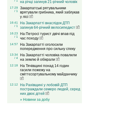
/ 1
на річці загинув 21-річний чоловік
17:29
Закарпатські рятувальники
/ 1
врятували грибника, який заблукав
у лісі
16:41
На Закарпатті внаслідок ДТП
/ 1
загинув 64-річний велосипедист
16:23
На Петросі турист двічі впав під
/ 1
час походу
14:57
На Закарпатті оголосили
попередження про сильну спеку
13:34
На Закарпатті чоловіка повалили
/ 4
на землю й обікрали
12:18
На Тячівщині понад 14 годин
гасили пожежу на
сміттєсортувальному майданчику
12:12
На Рахівщині у лобовій ДТП
постраждали семеро людей, серед
них двоє дітей
» Новини за добу