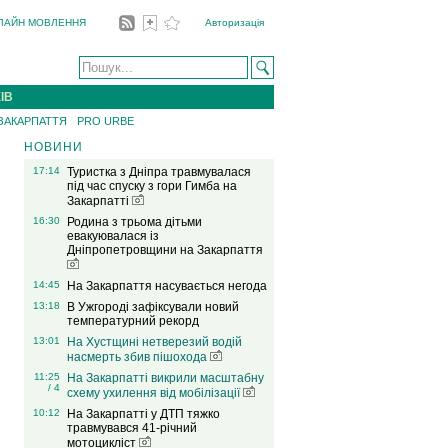
ЛАЙН МОВЛЕННЯ
Авторизація
ІВ
 ЗАКАРПАТТЯ
PRO URBE
НОВИНИ
17:14
Туристка з Дніпра травмувалася
під час спуску з гори Гимба на
Закарпатті
16:30
Родина з трьома дітьми
евакуювалася із
Дніпропетровщини на Закарпаття
14:45
На Закарпаття насувається негода
13:18
В Ужгороді зафіксували новий
температурний рекорд
13:01
На Хустщині нетверезий водій
насмерть збив пішохода
11:25
На Закарпатті викрили масштабну
/ 4
схему ухилення від мобілізації
10:12
На Закарпатті у ДТП тяжко
травмувався 41-річний
мотоцикліст