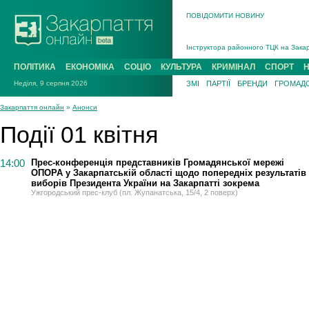
ПОВІДОМИТИ НОВИНУ
На війні загинув 26-річний військови
Інструктора районного ТЦК на Закар
В Ужгороді попрощаються із полегли
ПОЛІТИКА
ЕКОНОМІКА
СОЦІО
КУЛЬТУРА
КРИМІНАЛ
СПОРТ
В Ужгороді 5 серпня попрощаються і
Неділя, 9 серпня 2026
ЗМІ
ПАРТІЇ
БРЕНДИ
ГРОМАДС
Підтвердили загибель захисника із 
На війні з рф поліг військовий з Ви
Закарпаття онлайн
»
Анонси
На війні загинув 26-річний військови
Події 01 квітня
14:00
Прес-конференція представників Громадянської мережі
ОПОРА у Закарпатській області щодо попередніх результатів
виборів Президента України на Закарпатті зокрема
Ужгородський прес-клуб (пл. Жупанатська, 15/4, 2 поверх)