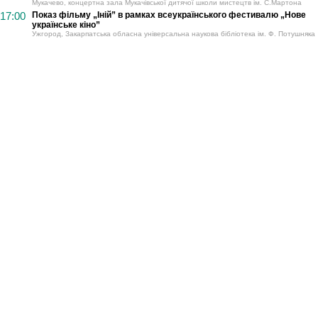
Мукачево, концертна зала Мукачівської дитячої школи мистецтв ім. С.Мартона
17:00
Показ фільму „Іній” в рамках всеукраїнського фестивалю „Нове
українське кіно”
Ужгород, Закарпатська обласна універсальна наукова бібліотека ім. Ф. Потушняка