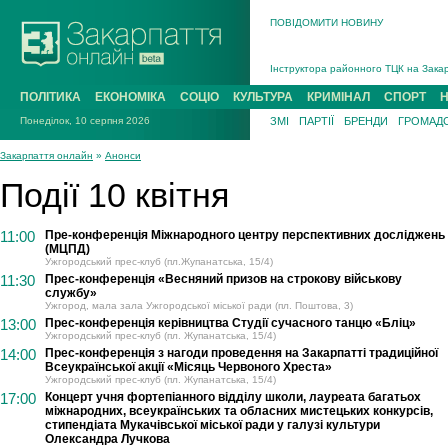
ПОВІДОМИТИ НОВИНУ
На війні загинув 26-річний військови
Інструктора районного ТЦК на Закар
В Ужгороді попрощаються із полегли
ПОЛІТИКА
ЕКОНОМІКА
СОЦІО
КУЛЬТУРА
КРИМІНАЛ
СПОРТ
В Ужгороді 5 серпня попрощаються і
Понеділок, 10 серпня 2026
ЗМІ
ПАРТІЇ
БРЕНДИ
ГРОМАДС
Підтвердили загибель захисника із 
На війні з рф поліг військовий з Ви
Закарпаття онлайн
»
Анонси
На війні загинув 26-річний військови
Події 10 квітня
11:00
Пре-конференція Міжнародного центру перспективних досліджень
(МЦПД)
Ужгородський прес-клуб (пл.Жупанатська, 15/4)
11:30
Прес-конференція «Весняний призов на строкову військову
службу»
Ужгород, мала зала Ужгородської міської ради (пл. Поштова, 3)
13:00
Преc-конференція керівництва Студії сучасного танцю «Бліц»
Ужгородський прес-клуб (пл. Жупанатська, 15/4)
14:00
Прес-конференція з нагоди проведення на Закарпатті традиційної
Всеукраїнської акції «Місяць Червоного Хреста»
Ужгородський прес-клуб (пл. Жупанатська, 15/4)
17:00
Концерт учня фортепіанного відділу школи, лауреата багатьох
міжнародних, всеукраїнських та обласних мистецьких конкурсів,
стипендіата Мукачівської міської ради у галузі культури
Олександра Лучкова