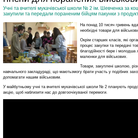
Учні та вчителі мукачівської школи № 2 ім. Шевченка за кош
закупили та передали пораненим бійцям пакунки з продукт
На понад 10 тисяч гривень вд
необхідні товари для військов
Окрім старших класів, які орг
процес закупки та передачі тов
благодійності бере і молодша 
малюнки для військових.
Товари, закуплені школою, різн
навчального закладураді, що маютьзмогу брати участь у подібних захо
допомагати нашим військовим.
У майбутньому учні та вчителі мукачівської школи № 2 планують прод
акцію, щоб наблизити нас до довгоочікуваної перемоги.