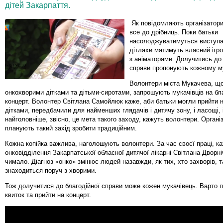
дітей Закарпаття.
Як повідомляють організатор
все до дрібниць. Поки батьки
насолоджуватимуться виступа
дітлахи матимуть власний ігр
з аніматорами. Долучитись до 
справи пропонують кожному м
Волонтери міста Мукачева, що
онкохворими дітками та дітьми-сиротами, запрошують мукачівців на бл
концерт. Волонтер Світлана Самойлюк каже, аби батьки могли прийти н
дітками, передбачили для найменших глядачів і дитячу зону, і ласощі, і
найголовніше, звісно, це мета такого заходу, кажуть волонтери. Органі
планують такий захід зробити традиційним.
Кожна копійка важлива, наголошують волонтери. За час своєї праці, к
онковідділення Закарпатської обласної дитячої лікарні Світлана Дворн
чимало. Діагноз «онко» змінює людей назавжди, як тих, хто захворів, та
знаходиться поруч з хворими.
Тож долучитися до благодійної справи може кожен мукачівець. Варто 
квиток та прийти на концерт.