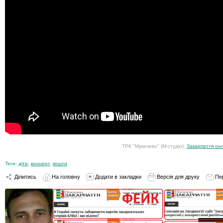
ТРК "Мукачево" (М-студіо),
Закарпаття он
Теги:
діти
,
концерт
,
кошти
Ділитись
На головну
Додати в закладки
Версія для друку
Пе