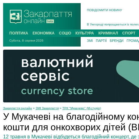
ПОВІДОМИТИ НОВИНУ
Інструктора районного ТЦК на Зак
В Ужгороді попрощаються із полег
В Ужгороді 5 серпня попрощаються
ПОЛІТИКА
ЕКОНОМІКА
СОЦІО
КУЛЬТУРА
КРИМІНАЛ
СПОРТ
Підтвердили загибель захисника і
Субота, 8 серпня 2026
ЗМІ
ПАРТІЇ
БРЕНДИ
ГРОМАД
На війні з рф поліг військовий з 
На Хустщині внаслідок ДТП за уча
Інструктора районного ТЦК на Зак
Закарпаття онлайн
»
ЗМІ Закарпаття
»
ТРК "Мукачево" (М-студіо)
У Мукачеві на благодійному ко
кошти для онкохворих дітей (
12 травня в Мукачеві відбудеться благодійний концерт, д