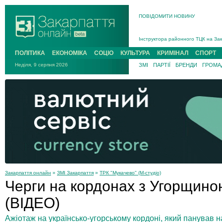
ПОВІДОМИТИ НОВИНУ
На війні загинув 26-річний військо
Інструктора районного ТЦК на Зак
В Ужгороді попрощаються із полег
ПОЛІТИКА
ЕКОНОМІКА
СОЦІО
КУЛЬТУРА
КРИМІНАЛ
СПОРТ
В Ужгороді 5 серпня попрощаються
Неділя, 9 серпня 2026
ЗМІ
ПАРТІЇ
БРЕНДИ
ГРОМАД
Підтвердили загибель захисника і
На війні з рф поліг військовий з 
На війні загинув 26-річний військо
Закарпаття онлайн
»
ЗМІ Закарпаття
»
ТРК "Мукачево" (М-студіо)
Черги на кордонах з Угорщино
(ВІДЕО)
Ажіотаж на українсько-угорському кордоні, який панував н