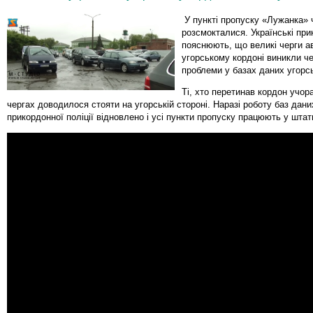
У пункті пропуску «Лужанка» 
розсмокталися. Українські пр
пояснюють, що великі черги а
угорському кордоні виникли че
проблеми у базах даних угорсь
Ті, хто перетинав кордон учор
чергах доводилося стояти на угорській стороні. Наразі роботу баз дани
прикордонної поліції відновлено і усі пункти пропуску працюють у шта