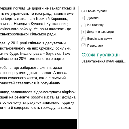
перший погляд це дороги не закарпатські й
7 Коментувати
іть не українські, та насправді такими вже
Ділитись
но їздять жителі сіл Верхній Коропець,
овинка, Німецька Кучава і Куштановиця
На головну
ачівського району. Усі вони належать до
Додати в закладки
хньокоропецької сільської ради.
Версія для друку
є: у 2011 році спільно з депутатами
Переслати
 встановлюють на них бруківку, оскільки,
 не буде. Інша справа – бруківка. Таке
Схожі публікації
близно на 20%, але воно того варте.
Завантаження публікацій...
мобілів, що забирають сміття, адже
 розвернутися досить важко. А взагалі
снова сучасного життя, каже сільський
учностей ставляться із розумінням.
ядку, залишилося відремонтувати відрізок
ошей на ремонтні роботи вистачає: дохідна
 в основному за рахунок акцизного податку
роги, а й оздоровлюють громаду, а також