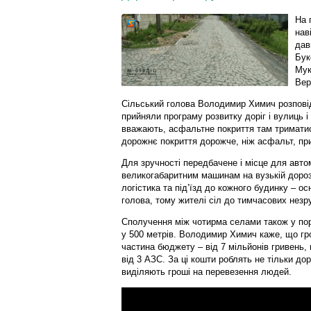
На 
нав
дав
Бук
Мук
Вер
Сільський голова Володимир Химич розповіда
прийняли програму розвитку доріг і вулиць і
вважають, асфальтне покриття там триматися
дорожнє покриття дорожче, ніж асфальт, при
Для зручності передбачене і місце для авто
великогабаритним машинам на вузькій дорозі
логістика та під’їзд до кожного будинку – о
голова, тому жителі сіл до тимчасових незр
Сполучення між чотирма селами також у пор
у 500 метрів. Володимир Химич каже, що гр
частина бюджету – від 7 мільйонів гривень,
від 3 АЗС. За ці кошти роблять не тільки до
виділяють гроші на перевезення людей.