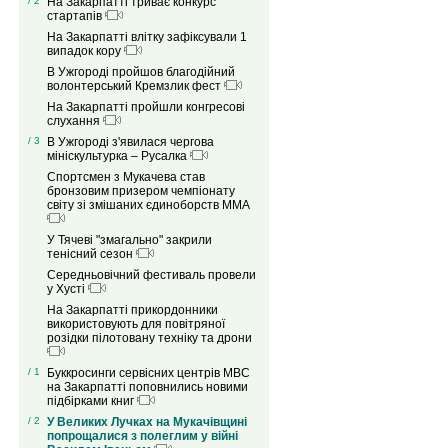
/ 2
На Закарпатті триває конкурс
стартапів
На Закарпатті влітку зафіксували 1
випадок кору
В Ужгороді пройшов благодійний
волонтерський Кремзлик фест
На Закарпатті пройшли конгресові
слухання
/ 3
В Ужгороді з'явилася чергова
мініскультурка – Русалка
Спортсмен з Мукачева став
бронзовим призером чемпіонату
світу зі змішаних єдиноборств ММА
У Тячеві "змагально" закрили
тенісний сезон
Середньовічний фестиваль провели
у Хусті
На Закарпатті прикордонники
використовують для повітряної
розідки пілотовану техніку та дрони
/ 1
Буккросинги сервісних центрів МВС
на Закарпатті поповнились новими
підбірками книг
/ 2
У Великих Лучках на Мукачівщині
попрощалися з полеглим у війні