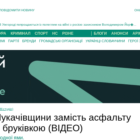
ПОВІДОМИТИ НОВИНУ
ОН
Інструктора районного ТЦК на Закарпатті судитимуть за обвинуваченням у катув...
В Ужгороді попрощаються із полеглим на війні з росією захисником Володимиром Йор�...
В Ужгороді 5 серпня попрощаються із захисником Богданом Югасом, який два роки �...
УРА
КРИМІНАЛ
СПОРТ
НС
РІЗНЕ
БЛОГИ
АНОНСИ
АРХ
Підтвердили загибель захисника із Нанкова на Хустщині Юліана Гербея (ФОТО)[/gree...
ЗМІ
ПАРТІЇ
БРЕНДИ
ГРОМАДСЬКІ ОРГАНІЗАЦІЇ
УКРАЇНЦІ СЛОВАЧЧИНИ
ГЕРОЇ
На війні з рф поліг військовий з Виноградова Ігнат Роздяловський (ФОТО)...
На Хустщині внаслідок ДТП за участі трьох авто постраждали 13 людей (ФОТО)...
Інструктора районного ТЦК на Закарпатті судитимуть за обвинувачен...
М-студіо)
Мукачівщини замість асфальту
 бруківкою (ВІДЕО)
жодної ями.