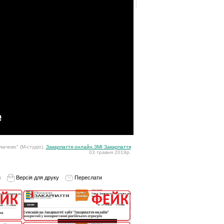
качево" (М-студіо),
Закарпаття онлайн.ЗМІ Закарпаття
03 травня 2019р.
и
Версія для друку
Переслати