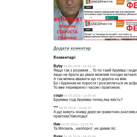
Додати коментар
Коментарі
Byby
04.05.2019 / 22:44:18
Якщо так з розумом ... То по такій бруківці і ход
якщо не брати до уваги можливі погодні катаклі
А так можна вважати що то дорога на віки.
Бо і буряном не поросте і розсиплеться як асф
То вже перевірено і часом і практикою.
соціо
04.05.2019 / 14:05:40
Бруківка-тоді,бруківка-тепер,яка якість?
***
04.05.2019 / 14:04:16
А,що кажуть знавці доріг,чи грамотних,знатоків,н
практика?(молодь)!
Ник
04.05.2019 / 13:01:55
Та Москаль , наоборот ,не давав ліс.
Вуву
04.05.2019 / 08:45:09