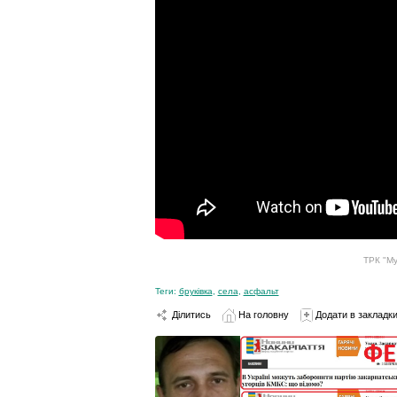
ТРК "Му
Теги:
бруківка
,
села
,
асфальт
Ділитись
На головну
Додати в закладк