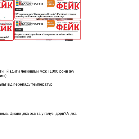
ити і йіздити легковими мож і 1000 років (ну
змт).
альт від перепаду температур .
ема. Цікаво ,яка освіта у галузі доріг?А ,яка