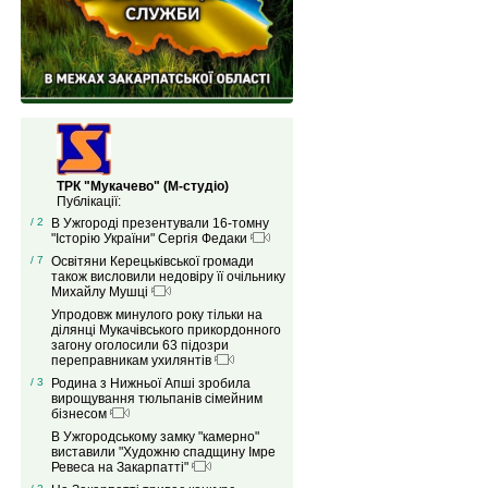
ТРК "Мукачево" (М-студіо)
Публікації:
/ 2
В Ужгороді презентували 16-томну
"Історію України" Сергія Федаки
/ 7
Освітяни Керецьківської громади
також висловили недовіру її очільнику
Михайлу Мушці
Упродовж минулого року тільки на
ділянці Мукачівського прикордонного
загону оголосили 63 підозри
переправникам ухилянтів
/ 3
Родина з Нижньої Апші зробила
вирощування тюльпанів сімейним
бізнесом
В Ужгородському замку "камерно"
виставили "Художню спадщину Імре
Ревеса на Закарпатті"