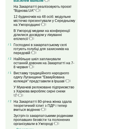
Василем Іваньом
На Закарпатті реалізовують проєкт
"Віднова:UA"
12 будиночків на 48 осіб: модульне
містечко презентували у Середньому
на Ужгородщині
В Ужгороді медики на конференції
ділилися досвідом у лікуванні
епілепсії
/ 1
Господині в закарпатському селі
готують голубці для захисників на
передовій
/ 2
Найбльше шкіл запланували
останній дзвоник на Закарпатті на 7-
8 червня
/ 1
Виставку традиційного народного
одягу Луганщини "Евакуйована
колекція" представили в Іршаві
У Мукачеві релоковане підприємство
з Харкова виробляє сирні снеки
/ 2
На Закарпатті 80-річна жінка здала
теоретичний іспит з ПДР і тепер
вчиться водінню
Зустріч із закарпатськими родинами
пропавших безвісти та полонених
організували в Ужгороді