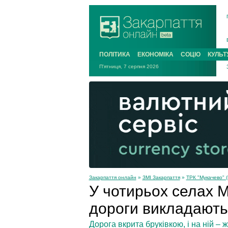
ПОЛІТИКА
ЕКОНОМІКА
СОЦІО
КУЛЬТ
П'ятниця, 7 серпня 2026
Закарпаття онлайн
»
ЗМІ Закарпаття
»
ТРК "Мукачево" (
У чотирьох селах 
дороги викладають
Дорога вкрита бруківкою, і на ній – 