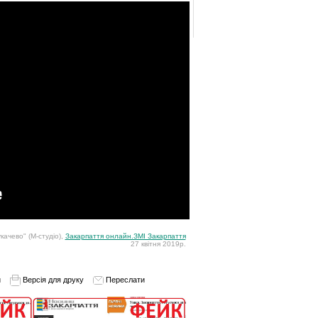
качево" (М-студіо),
Закарпаття онлайн.ЗМІ Закарпаття
27 квітня 2019р.
и
Версія для друку
Переслати