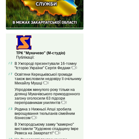
ТРК "Мукачево" (М-студіо)
Публікації:
/ 2
В Ужгороді презентували 16-томну
"Історію України" Сергія Федаки
/ 7
Освітяни Керецьківської громади
також висловили недовіру її очільнику
Михайлу Мушці
Упродовж минулого року тільки на
ділянці Мукачівського прикордонного
загону оголосили 63 підозри
переправникам ухилянтів
/ 3
Родина з Нижньої Апші зробила
вирощування тюльпанів сімейним
бізнесом
В Ужгородському замку "камерно"
виставили "Художню спадщину Імре
Ревеса на Закарпатті"