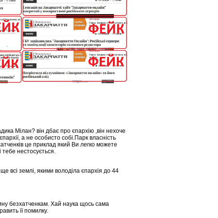
дика Мілан? він дбає про єпархію ,він нехоче
єпархії, а не особисто собі.Парк власність
атченків це приклад який Ви легко можете
і тебе нестосується.
е всі землі, якими володіла єпархія до 44
вину безхатченкам. Хай наука щось сама
авить її помилку.