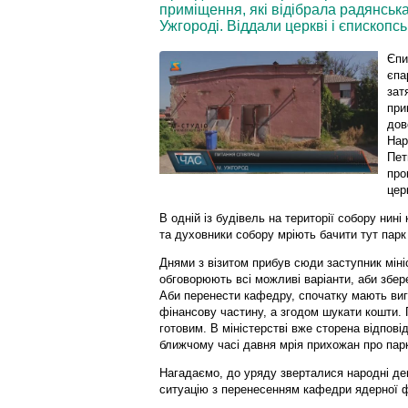
приміщення, які відібрала радянськ
Ужгороді. Віддали церкві і єпископс
Єпи
єпа
зат
при
дов
Нар
Пет
про
цер
В одній із будівель на території собору нин
та духовники собору мріють бачити тут пар
Днями з візитом прибув сюди заступник мініс
обговорюють всі можливі варіанти, аби зберег
Аби перенести кафедру, спочатку мають виг
фінансову частину, а згодом шукати кошти. 
готовим. В міністерстві вже сторена відпові
ближчому часі давня мрія прихожан про парк
Нагадаємо, до уряду зверталися народні де
ситуацію з перенесенням кафедри ядерної фі