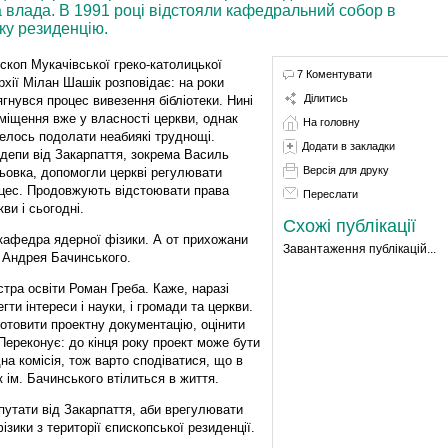
а влада. В 1991 році відстояли кафедральний собор в
ьку резиденцію.
скоп Мукачівської греко-католицької
7 Коментувати
рхії Мілан Шашік розповідає: на роки
Ділитись
ягнувся процес вивезення бібліотеки. Нині
міщення вже у власності церкви, однак
На головну
елось подолати неабиякі труднощі.
Додати в закладки
депи від Закарпаття, зокрема Василь
Версія для друку
ьовка, допомогли церкві регулювати
цес. Продовжують відстоювати права
Переслати
кви і сьогодні.
Схожі публікації
і кафедра ядерної фізики. А от прихожани
Завантаження публікацій...
к Андрея Бачинського.
тра освіти Роман Греба. Каже, наразі
ти інтереси і науки, і громади та церкви.
отовити проектну документацію, оцінити
Переконує: до кінця року проект може бути
дна комісія, тож варто сподіватися, що в
 ім. Бачинського втілиться в життя.
путати від Закарпаття, аби врегулювати
зики з території єпископської резиденції.