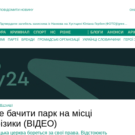
Інструктора районного ТЦК на Закарпатті судитимуть за обвинуваченням у катув...
ПОВІДОМИТИ НОВИНУ
ОН
В Ужгороді попрощаються із полеглим на війні з росією захисником Володимиром Йор�...
В Ужгороді 5 серпня попрощаються із захисником Богданом Югасом, який два роки �...
Підтвердили загибель захисника із Нанкова на Хустщині Юліана Гербея (ФОТО)[/gree...
На війні з рф поліг військовий з Виноградова Ігнат Роздяловський (ФОТО)...
УРА
КРИМІНАЛ
СПОРТ
НС
РІЗНЕ
БЛОГИ
АНОНСИ
АРХ
На Хустщині внаслідок ДТП за участі трьох авто постраждали 13 людей (ФОТО)...
ЗМІ
ПАРТІЇ
БРЕНДИ
ГРОМАДСЬКІ ОРГАНІЗАЦІЇ
УКРАЇНЦІ СЛОВАЧЧИНИ
ГЕРОЇ
Інструктора районного ТЦК на Закарпатті судитимуть за обвинувачен...
М-студіо)
 бачити парк на місці
ізики (ВІДЕО)
цька церква бореться за свої права. Відстоюють