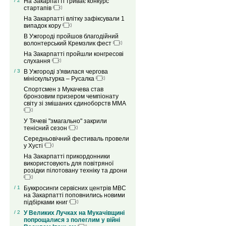
/ 2
На Закарпатті триває конкурс
стартапів
На Закарпатті влітку зафіксували 1
випадок кору
В Ужгороді пройшов благодійний
волонтерський Кремзлик фест
На Закарпатті пройшли конгресові
слухання
/ 3
В Ужгороді з'явилася чергова
мініскультурка – Русалка
Спортсмен з Мукачева став
бронзовим призером чемпіонату
світу зі змішаних єдиноборств ММА
У Тячеві "змагально" закрили
тенісний сезон
Середньовічний фестиваль провели
у Хусті
На Закарпатті прикордонники
використовують для повітряної
розідки пілотовану техніку та дрони
/ 1
Буккросинги сервісних центрів МВС
на Закарпатті поповнились новими
підбірками книг
/ 2
У Великих Лучках на Мукачівщині
попрощалися з полеглим у війні