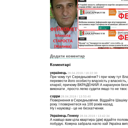
Додати коментар
Коментарі
українець
28.04.2019 / 16:22:30
При чому тут Середньовіччя? і при чому тут Вла
перевести його особисту власність у власність, 
єпархії, причому ВКРАДЕНИЙ! А нарахунок безх
виконати , просто легко судити якщо то не твоє 
сорри
28.04.2019 / 13:53:40
Повернення в Середньовіччя. Віддайте Шашіку щ
року. І повернетеся на 100 років назад.
Ну і науковці - це не безхатченки.
Українець Генеку
28.04.2019 / 13:42:34
А навіщо вам ціла квартира (дім) відайте поло
побудує. Комуна забрала нагло хай Україна випр