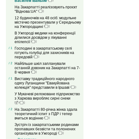
Василем Іваньом
На Закарпатті реалізовують проєкт
"Віднова:UA"
12 будиночків на 48 осіб: модульне
містечко презентували у Середньому
на Ужгородщині
В Ужгороді медики на конференції
ділилися досвідом у лікуванні
епілепсії
/ 1
Господині в закарпатському селі
готують голубці для захисників на
передовій
/ 2
Найбльше шкіл запланували
останній дзвоник на Закарпатті на 7-
8 червня
/ 1
Виставку традиційного народного
одягу Луганщини "Евакуйована
колекція" представили в Іршаві
У Мукачеві релоковане підприємство
з Харкова виробляє сирні снеки
/ 2
На Закарпатті 80-річна жінка здала
теоретичний іспит з ПДР і тепер
вчиться водінню
Зустріч із закарпатськими родинами
пропавших безвісти та полонених
організували в Ужгороді