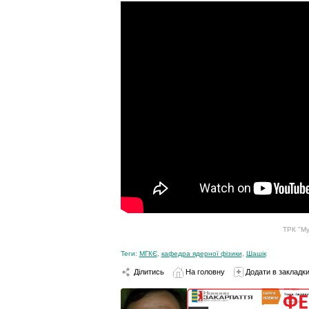
ТРК "Му
Теги:
МГКЄ
,
кафедра ядерної фізики
,
Шашік
Ділитись
На головну
Додати в закладк