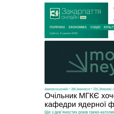
ПОЛІТИКА
ЕКОНОМІКА
СОЦІО
КУЛЬТ
Субота, 8 серпня 2026
Закарпаття онлайн
»
ЗМІ Закарпаття
»
ТРК "Мукачево" (
Очільник МГКЄ хоче
кафедри ядерної ф
Ще з дев’яностих років греко-католи