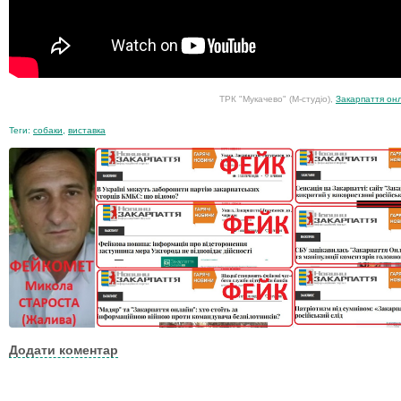
ТРК "Мукачево" (М-студіо),
Закарпаття он
Теги:
собаки
,
виставка
Додати коментар