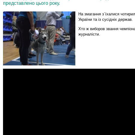
представлено цього року.
На змагання з`їхалися чотирила
України та із сусідніх держав.
Хто ж виборов звання чемпіон
журналісти.