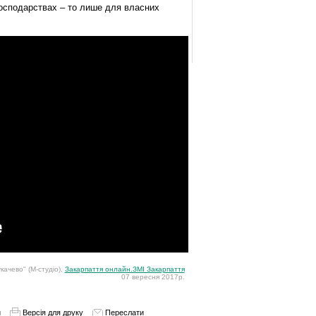
осподарствах – то лише для власних
качево" (М-студіо),
Закарпаття онлайн.ЗМІ Закарпаття
07 вересня 2017р.
и
Версія для друку
Переслати