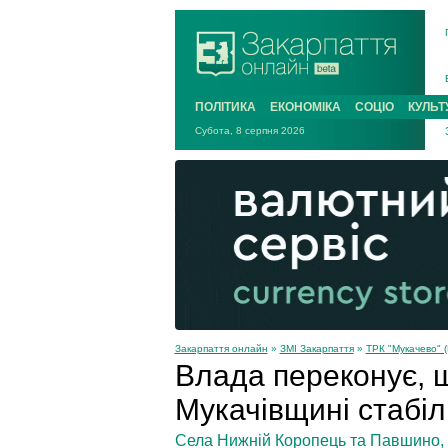
ПОЛІТИКА
ЕКОНОМІКА
СОЦІО
КУЛЬТ
Субота, 8 серпня 2026
Закарпаття онлайн
»
ЗМІ Закарпаття
»
ТРК "Мукачево" (
Влада переконує, 
Мукачівщині стабіл
Села Нижній Коропець та Павшино, д