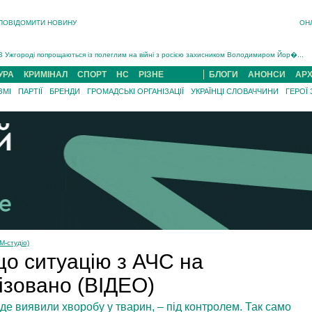
ПОВІДОМИТИ НОВИНУ
ОН
Інструктора районного ТЦК на Закарпатті судитимуть за обвинуваченням у катув...
В Ужгороді попрощаються із полеглим на війні з росією захисником Володимиром Йор�...
В Ужгороді 5 серпня попрощаються із захисником Богданом Югасом, який два роки �...
УРА
КРИМІНАЛ
СПОРТ
НС
РІЗНЕ
БЛОГИ
АНОНСИ
АРХ
Підтвердили загибель захисника із Нанкова на Хустщині Юліана Гербея (ФОТО)[/gree...
ЗМІ
ПАРТІЇ
БРЕНДИ
ГРОМАДСЬКІ ОРГАНІЗАЦІЇ
УКРАЇНЦІ СЛОВАЧЧИНИ
ГЕРОЇ
На війні з рф поліг військовий з Виноградова Ігнат Роздяловський (ФОТО)...
На Хустщині внаслідок ДТП за участі трьох авто постраждали 13 людей (ФОТО)...
Інструктора районного ТЦК на Закарпатті судитимуть за обвинувачен...
М-студіо)
що ситуацію з АЧС на
ізовано (ВІДЕО)
е виявили хворобу у тварин, – під контролем. Так само