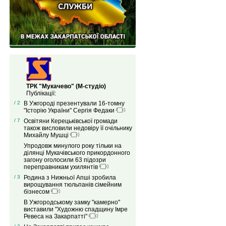
ТРК "Мукачево" (М-студіо)
Публікації:
/ 2
В Ужгороді презентували 16-томну
"Історію України" Сергія Федаки
/ 7
Освітяни Керецьківської громади
також висловили недовіру її очільнику
Михайлу Мушці
Упродовж минулого року тільки на
ділянці Мукачівського прикордонного
загону оголосили 63 підозри
переправникам ухилянтів
/ 3
Родина з Нижньої Апші зробила
вирощування тюльпанів сімейним
бізнесом
В Ужгородському замку "камерно"
виставили "Художню спадщину Імре
Ревеса на Закарпатті"