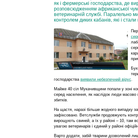
як і фермерські господарства, де ви
розповсюдженням африканської чуми 
ветеринарній службі. Паралельно ми
контролем диких кабанів, які і ста
Пер
сер
лаб
сер
кар
при
Бук
тер
господарства
виявили небезпечний вірус
.
Майже 40 сіл Мукачивщини попали у зоні ко
серед населення, як наслідок люди масово п
збитків.
На щастя, наразі більше жодного випадку з
зафіксовано. Ветслужби продовжують контр
вирощують свиней, а їх у районі – 10, там в
увагою ветеринарів і єдиний у районі офіцій
Варто додати, забій тварини дозволений ли