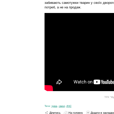
забивають самотужки тварин у своїх дворог
потреб, а не на продаж.
ТРК "Му
Теги:
чума
,
свині
,
АЧС
Ділитись
На головну
Додати в закладк