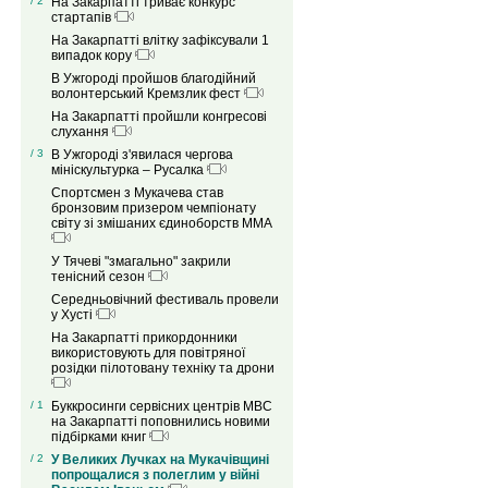
/ 2
На Закарпатті триває конкурс
стартапів
На Закарпатті влітку зафіксували 1
випадок кору
В Ужгороді пройшов благодійний
волонтерський Кремзлик фест
На Закарпатті пройшли конгресові
слухання
/ 3
В Ужгороді з'явилася чергова
мініскультурка – Русалка
Спортсмен з Мукачева став
бронзовим призером чемпіонату
світу зі змішаних єдиноборств ММА
У Тячеві "змагально" закрили
тенісний сезон
Середньовічний фестиваль провели
у Хусті
На Закарпатті прикордонники
використовують для повітряної
розідки пілотовану техніку та дрони
/ 1
Буккросинги сервісних центрів МВС
на Закарпатті поповнились новими
підбірками книг
/ 2
У Великих Лучках на Мукачівщині
попрощалися з полеглим у війні