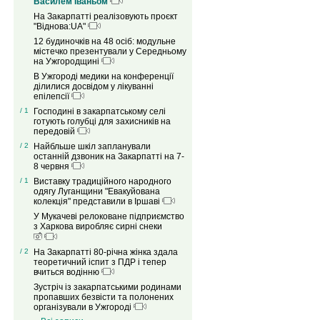
Василем Іваньом
На Закарпатті реалізовують проєкт
"Віднова:UA"
12 будиночків на 48 осіб: модульне
містечко презентували у Середньому
на Ужгородщині
В Ужгороді медики на конференції
ділилися досвідом у лікуванні
епілепсії
/ 1
Господині в закарпатському селі
готують голубці для захисників на
передовій
/ 2
Найбльше шкіл запланували
останній дзвоник на Закарпатті на 7-
8 червня
/ 1
Виставку традиційного народного
одягу Луганщини "Евакуйована
колекція" представили в Іршаві
У Мукачеві релоковане підприємство
з Харкова виробляє сирні снеки
/ 2
На Закарпатті 80-річна жінка здала
теоретичний іспит з ПДР і тепер
вчиться водінню
Зустріч із закарпатськими родинами
пропавших безвісти та полонених
організували в Ужгороді