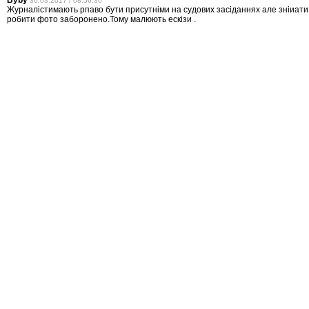
30.03.2017 / 08:56:36
Журналістимають рпаво бути присутніми на судових засіданнях але зніиати
робити фото заборонено.Тому малюють ескізи .