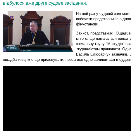
відбулося вже друге судове засідання.
На цей раз у судовій залі мож
побачити представників відпов
фінустанови.
Захист, представник «Ощадба
із того, що намагалася випхати
знімальну групу "М-студіо" і з
журналістам працювати. Одн
Василь Слюсарчук зазначив, 
ощадбанківцям є що приховувати, преса все одно залишиться в судовій