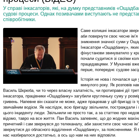
У справі інкасаторів, які, на думку представників «Ощадб
судові процеси. Однак позивачами виступають не представн
співробітники.
Саме колишні інкасатори звер
аби повернути своє чесне ім’я 
зникнення значної суми у Оща
Інкасатори «Ощадбанку», яких
фінустанови звинуватило у кра
почали судитися зі своїми ко
працедавцями. У Мукачеві вже
перше, попереднє судове засі
Історія не нова і почалася ще 
минулого року. Як розповів на
Василь Шкрюба, чи то через власну халатність, чи протиправні дії тре
інкасатора, працівники «Ощадбанку» загубили кругленьку суму у розмір
гривень. Напевне він сказати не може, адже працював у цій бригаді із т
звичайним водієм. Як наслідок, всю бригаду звільнили, постраждали і 
цього інциденту люди. Звільнили не просто так, а за статтею про недові
відомо, тавро на все життя. Пан Василь запевняє, що до жодних махін
причетний і сам звернувся до телеканалу, аби захистити своє чесне ім
звернутися до обласного відділення «Ощадбанку», за поясненнями. Я б
нас назбиралося достатньо, а ось що нам на них відповіли.