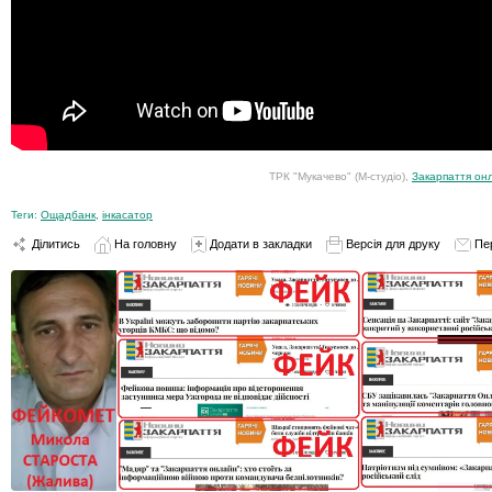
ТРК "Мукачево" (М-студіо),
Закарпаття он
Теги:
Ощадбанк
,
інкасатор
Ділитись
На головну
Додати в закладки
Версія для друку
Пе