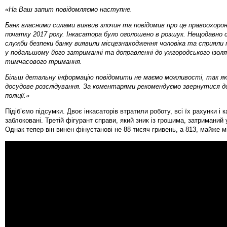
«На Ваш запит повідомляємо наступне.
Банк власними силами виявив злочин та повідомив про це правоохорон
початку 2017 року. Інкасатора було оголошено в розшук. Нещодавно 
служби безпеки банку виявили місцезнаходження чоловіка та сприяли
у подальшому його затриманні та доправленні до ужгородського ізол
тимчасового тримання.
Більш детальну інформацію повідомити не маємо можливості, так я
досудове розслідування. За коментарями рекомендуємо звернутися до
поліції.»
Підіб’ємо підсумки. Двоє інкасаторів втратили роботу, всі їх рахунки і к
заблоковані. Третій фігурант справи, який зник із грошима, затриманий 
Однак тепер він винен фінустанові не 88 тисяч гривень, а 813, майже м