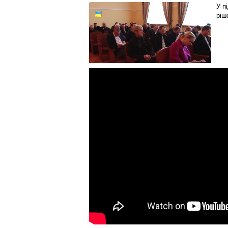
У п
ріш