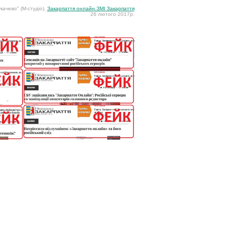
качево" (М-студіо),
Закарпаття онлайн.ЗМІ Закарпаття
26 лютого 2017р.