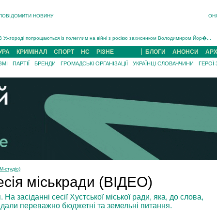
ПОВІДОМИТИ НОВИНУ
ОН
Інструктора районного ТЦК на Закарпатті судитимуть за обвинуваченням у катув...
В Ужгороді попрощаються із полеглим на війні з росією захисником Володимиром Йор�...
В Ужгороді 5 серпня попрощаються із захисником Богданом Югасом, який два роки �...
УРА
КРИМІНАЛ
СПОРТ
НС
РІЗНЕ
БЛОГИ
АНОНСИ
АРХ
Підтвердили загибель захисника із Нанкова на Хустщині Юліана Гербея (ФОТО)[/gree...
ЗМІ
ПАРТІЇ
БРЕНДИ
ГРОМАДСЬКІ ОРГАНІЗАЦІЇ
УКРАЇНЦІ СЛОВАЧЧИНИ
ГЕРОЇ
На війні з рф поліг військовий з Виноградова Ігнат Роздяловський (ФОТО)...
На Хустщині внаслідок ДТП за участі трьох авто постраждали 13 людей (ФОТО)...
Інструктора районного ТЦК на Закарпатті судитимуть за обвинувачен...
М-студіо)
есія міськради (ВІДЕО)
а засіданні сесії Хустської міської ради, яка, до слова,
ядали переважно бюджетні та земельні питання.