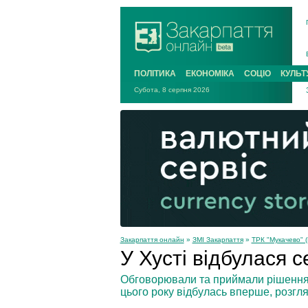
ПОЛІТИКА
ЕКОНОМІКА
СОЦІО
КУЛЬТ
Субота, 8 серпня 2026
Закарпаття онлайн
»
ЗМІ Закарпаття
»
ТРК "Мукачево" (
У Хусті відбулася с
Обговорювали та приймали рішення. Н
цього року відбулась вперше, розгл