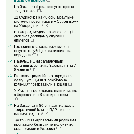
Василем Іваньом
На Закарпатті реалізовують проєкт
"Віднова:UA"
12 будиночків на 48 осіб: модульне
містечко презентували у Середньому
на Ужгородщині
В Ужгороді медики на конференції
ділилися досвідом у лікуванні
епілепсії
/ 1
Господині в закарпатському селі
готують голубці для захисників на
передовій
/ 2
Найбльше шкіл запланували
останній дзвоник на Закарпатті на 7-
8 червня
/ 1
Виставку традиційного народного
одягу Луганщини "Евакуйована
колекція" представили в Іршаві
У Мукачеві релоковане підприємство
з Харкова виробляє сирні снеки
/ 2
На Закарпатті 80-річна жінка здала
теоретичний іспит з ПДР і тепер
вчиться водінню
Зустріч із закарпатськими родинами
пропавших безвісти та полонених
організували в Ужгороді