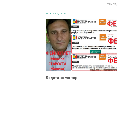
ТРК "Му
Теги:
Хуст
,
сесія
Додати коментар