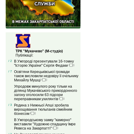
ТРК "Мукачево" (М-студіо)
Публікації:
/ 2
В Ужгороді презентували 16-томну
"Історію України" Сергія Федаки
/ 7
Освітяни Керецьківської громади
також висловили недовіру її очільнику
Михайлу Мушці
Упродовж минулого року тільки на
ділянці Мукачівського прикордонного
загону оголосили 63 підозри
переправникам ухилянтів
/ 3
Родина з Нижньої Апші зробила
вирощування тюльпанів сімейним
бізнесом
В Ужгородському замку "камерно"
виставили "Художню спадщину Імре
Ревеса на Закарпатті"