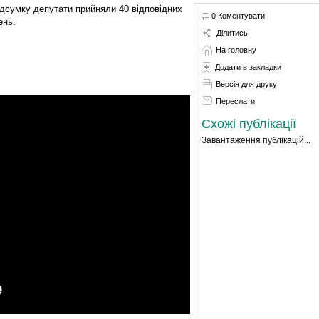
ідсумку депутати прийняли 40 відповідних
0 Коментувати
ень.
Ділитись
На головну
Додати в закладки
Версія для друку
Переслати
Схожі публікації
Завантаження публікацій...