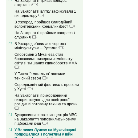
/ 2
На Закарпатті триває конкурс
стартапів
На Закарпатті влітку зафіксували 1
випадок кору
В Ужгороді пройшов благодійний
волонтерський Кремзлик фест
На Закарпатті пройшли конгресові
слухання
/ 3
В Ужгороді з'явилася чергова
мініскультурка – Русалка
Спортсмен з Мукачева став
бронзовим призером чемпіонату
світу зі змішаних єдиноборств ММА
У Тячеві "змагально" закрили
тенісний сезон
Середньовічний фестиваль провели
у Хусті
На Закарпатті прикордонники
використовують для повітряної
розідки пілотовану техніку та дрони
/ 1
Буккросинги сервісних центрів МВС
на Закарпатті поповнились новими
підбірками книг
/ 2
У Великих Лучках на Мукачівщині
попрощалися з полеглим у війні