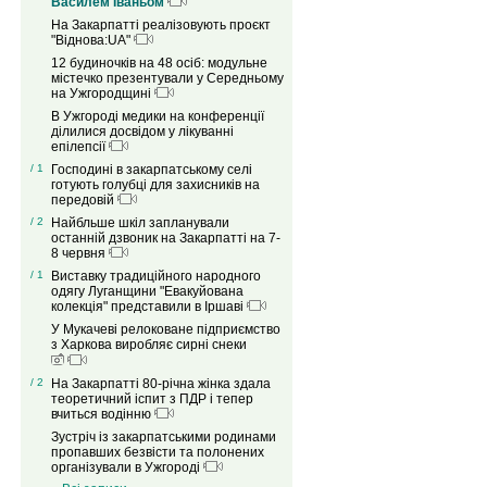
Василем Іваньом
На Закарпатті реалізовують проєкт
"Віднова:UA"
12 будиночків на 48 осіб: модульне
містечко презентували у Середньому
на Ужгородщині
В Ужгороді медики на конференції
ділилися досвідом у лікуванні
епілепсії
/ 1
Господині в закарпатському селі
готують голубці для захисників на
передовій
/ 2
Найбльше шкіл запланували
останній дзвоник на Закарпатті на 7-
8 червня
/ 1
Виставку традиційного народного
одягу Луганщини "Евакуйована
колекція" представили в Іршаві
У Мукачеві релоковане підприємство
з Харкова виробляє сирні снеки
/ 2
На Закарпатті 80-річна жінка здала
теоретичний іспит з ПДР і тепер
вчиться водінню
Зустріч із закарпатськими родинами
пропавших безвісти та полонених
організували в Ужгороді