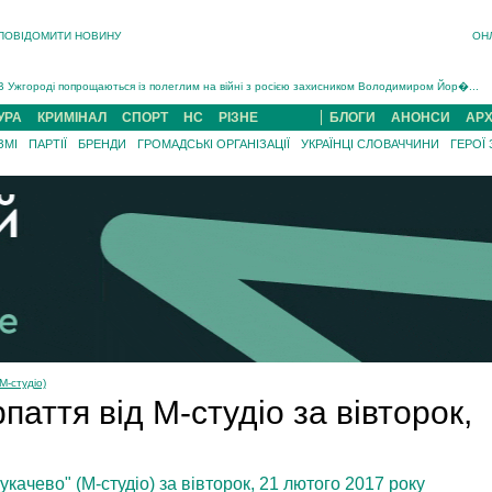
ПОВІДОМИТИ НОВИНУ
ОН
Інструктора районного ТЦК на Закарпатті судитимуть за обвинуваченням у катув...
В Ужгороді попрощаються із полеглим на війні з росією захисником Володимиром Йор�...
В Ужгороді 5 серпня попрощаються із захисником Богданом Югасом, який два роки �...
УРА
КРИМІНАЛ
СПОРТ
НС
РІЗНЕ
БЛОГИ
АНОНСИ
АРХ
Підтвердили загибель захисника із Нанкова на Хустщині Юліана Гербея (ФОТО)[/gree...
ЗМІ
ПАРТІЇ
БРЕНДИ
ГРОМАДСЬКІ ОРГАНІЗАЦІЇ
УКРАЇНЦІ СЛОВАЧЧИНИ
ГЕРОЇ
На війні з рф поліг військовий з Виноградова Ігнат Роздяловський (ФОТО)...
На Хустщині внаслідок ДТП за участі трьох авто постраждали 13 людей (ФОТО)...
Інструктора районного ТЦК на Закарпатті судитимуть за обвинувачен...
М-студіо)
аття від М-студіо за вівторок,
качево" (М-студіо) за вівторок, 21 лютого 2017 року