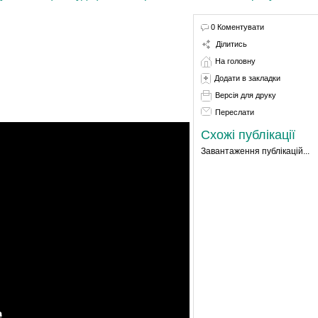
0 Коментувати
Ділитись
На головну
Додати в закладки
Версія для друку
Переслати
Схожі публікації
Завантаження публікацій...