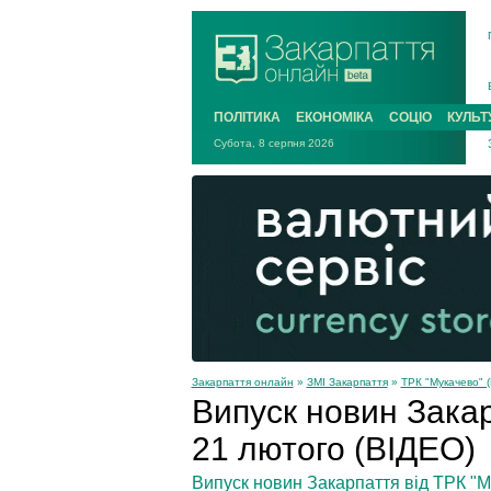
ПОЛІТИКА
ЕКОНОМІКА
СОЦІО
КУЛЬТ
Субота, 8 серпня 2026
Закарпаття онлайн
»
ЗМІ Закарпаття
»
ТРК "Мукачево" (
Випуск новин Закарп
21 лютого (ВІДЕО)
Випуск новин Закарпаття від ТРК "Му