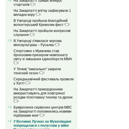
/ 2
На Закарпатті триває конкурс
стартапів
На Закарпатті влітку зафіксували 1
випадок кору
В Ужгороді пройшов благодійний
волонтерський Кремзлик фест
На Закарпатті пройшли конгресові
слухання
/ 3
В Ужгороді з'явилася чергова
мініскультурка – Русалка
Спортсмен з Мукачева став
бронзовим призером чемпіонату
світу зі змішаних єдиноборств ММА
У Тячеві "змагально" закрили
тенісний сезон
Середньовічний фестиваль провели
у Хусті
На Закарпатті прикордонники
використовують для повітряної
розідки пілотовану техніку та дрони
/ 1
Буккросинги сервісних центрів МВС
на Закарпатті поповнились новими
підбірками книг
/ 2
У Великих Лучках на Мукачівщині
попрощалися з полеглим у війні