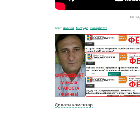
ТРК "Му
Теги:
новини
,
М-студіо
,
Закарпаття
Додати коментар