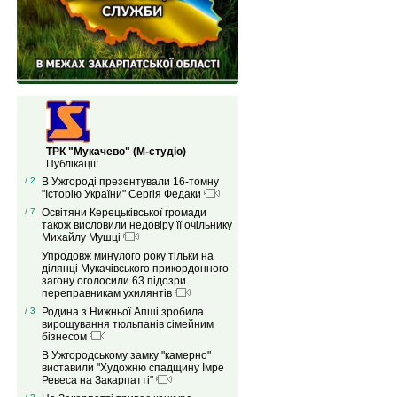
ТРК "Мукачево" (М-студіо)
Публікації:
/ 2
В Ужгороді презентували 16-томну
"Історію України" Сергія Федаки
/ 7
Освітяни Керецьківської громади
також висловили недовіру її очільнику
Михайлу Мушці
Упродовж минулого року тільки на
ділянці Мукачівського прикордонного
загону оголосили 63 підозри
переправникам ухилянтів
/ 3
Родина з Нижньої Апші зробила
вирощування тюльпанів сімейним
бізнесом
В Ужгородському замку "камерно"
виставили "Художню спадщину Імре
Ревеса на Закарпатті"