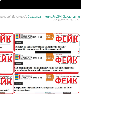
качево" (М-студіо),
Закарпаття онлайн.ЗМІ Закарпаття
22 лютого 2017р.