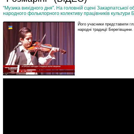
“Музика вихідного дня”. На головній сцені Закарпатської о
народного фольклорного колективу працівників культури Б
Його учасники представили гл
народні традиції Берегівщини.