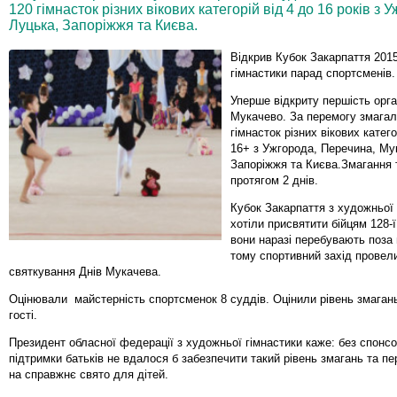
120 гімнасток різних вікових категорій від 4 до 16 років з
Луцька, Запоріжжя та Києва.
Відкрив Кубок Закарпаття 201
гімнастики парад спортсменів.
Уперше відкриту першість орга
Мукачево. За перемогу змагал
гімнасток різних вікових катего
16+ з Ужгорода, Перечина, Му
Запоріжжя та Києва.Змагання 
протягом 2 днів.
Кубок Закарпаття з художньої 
хотіли присвятити бійцям 128-ї
вони наразі перебувають поза
тому спортивний захід провел
святкування Днів Мукачева.
Оцінювали майстерність спортсменок 8 суддів. Оцінили рівень змагань
гості.
Президент обласної федерації з художньої гімнастики каже: без спонсор
підтримки батьків не вдалося б забезпечити такий рівень змагань та пе
на справжнє свято для дітей.