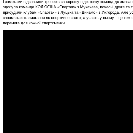
Грамотами відзначили тренерів за хорошу підготовку команд до змаган
здобула команда КОДЮСША «Спартак» з Мукачева, почесні друге та т
присудили клубам «Спартак» з Луцька та «Динамо» з Ужгорода. Але ус
запам’ятають змагання як спортивне свято, а участь у ньому – це теж 
перемога для кожної спортсменки.