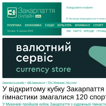
ПОВІДОМИТИ НОВИНУ
Інструктора районного ТЦК на Зак
В Ужгороді попрощаються із полег
В Ужгороді 5 серпня попрощаються
ПОЛІТИКА
ЕКОНОМІКА
СОЦІО
КУЛЬТУРА
КРИМІНАЛ
СПОРТ
Підтвердили загибель захисника і
Четвер, 6 серпня 2026
ЗМІ
ПАРТІЇ
БРЕНДИ
ГРОМАД
На війні з рф поліг військовий з 
На Хустщині внаслідок ДТП за уча
Інструктора районного ТЦК на Зак
Закарпаття онлайн
»
ЗМІ Закарпаття
»
ТРК "Мукачево" (М-студіо)
У відкритому кубку Закарпаття
гімнастики змагалися 120 спо
У Мукачеві пройшов кубок Закарпаття з художньої гімнаст