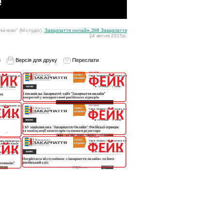
качево" (М-студіо),
Закарпаття онлайн.ЗМІ Закарпаття
24 квітня 2015р.
и
Версія для друку
Переслати