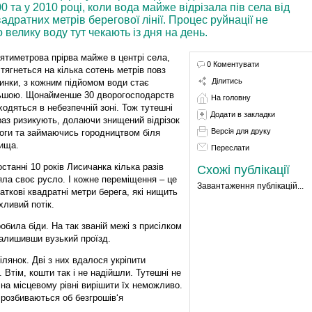
 та у 2010 році, коли вода майже відрізала пів села від
квадратних метрів берегової лінії. Процес руйнації не
 велику воду тут чекають із дня на день.
ятиметрова прірва майже в центрі села,
0 Коментувати
 тягнеться на кілька сотень метрів повз
Ділитись
инки, з кожним підйомом води стає
ьшою. Щонайменше 30 дворогосподарств
На головну
ходяться в небезпечній зоні. Тож тутешні
Додати в закладки
аз ризикують, долаючи знищений відрізок
Версія для друку
оги та займаючись городництвом біля
ища.
Переслати
останні 10 років Лисичанка кілька разів
Схожі публікації
яла своє русло. І кожне переміщення – це
Завантаження публікацій...
аткові квадратні метри берега, які нищить
хливий потік.
обила біди. На так званій межі з присілком
залишивши вузький проїзд.
лянок. Дві з них вдалося укріпити
 Втім, кошти так і не надійшли. Тутешні не
 на місцевому рівні вирішити їх неможливо.
, розбиваються об безгрошів‘я