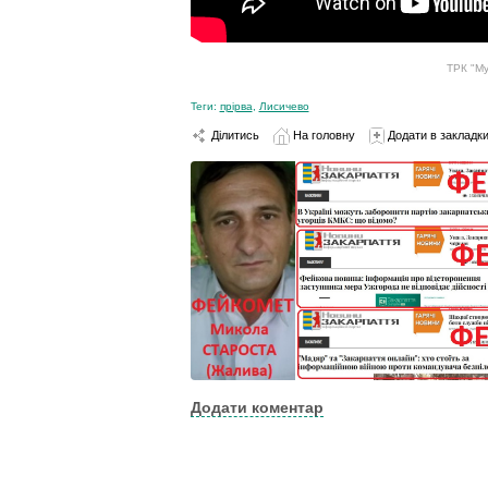
ТРК "Му
Теги:
прірва
,
Лисичево
Ділитись
На головну
Додати в закладк
Додати коментар