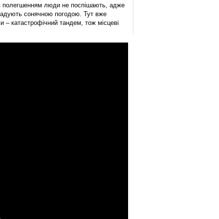
и з полегшенням люди не поспішають, адже
 радують сонячною погодою. Тут вже
и – катастрофічний тандем, тож місцеві