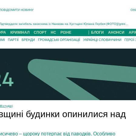
Інструктора районного ТЦК на Закарпатті судитимуть за обвинуваченням у катув...
ПОВІДОМИТИ НОВИНУ
ОН
В Ужгороді попрощаються із полеглим на війні з росією захисником Володимиром Йор�...
В Ужгороді 5 серпня попрощаються із захисником Богданом Югасом, який два роки �...
Підтвердили загибель захисника із Нанкова на Хустщині Юліана Гербея (ФОТО)[/gree...
На війні з рф поліг військовий з Виноградова Ігнат Роздяловський (ФОТО)...
УРА
КРИМІНАЛ
СПОРТ
НС
РІЗНЕ
БЛОГИ
АНОНСИ
АРХ
На Хустщині внаслідок ДТП за участі трьох авто постраждали 13 людей (ФОТО)...
ЗМІ
ПАРТІЇ
БРЕНДИ
ГРОМАДСЬКІ ОРГАНІЗАЦІЇ
УКРАЇНЦІ СЛОВАЧЧИНИ
ГЕРОЇ
Інструктора районного ТЦК на Закарпатті судитимуть за обвинувачен...
М-студіо)
авщині будинки опинилися над
исичево – щороку потерпає від паводків. Особливо