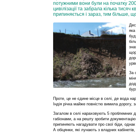
потужними вони були на початку 2000
цивілізації та забрала кілька тисяч 
припиняється і зараз, тим більше, що
Дес
яка
буд
біл
зна
щор
дор
урв
За 
мін
дод
бур
Проте, це не єдине місце в селі, де вода нар
Індія річка майже повністю вимила дорогу, 
Загалом в селі нараховують 5 проблемних ді
габіонами, а на решту зробити документацію.
припиняють нагадувати про свої біди, однак
А обіцянки, які лунають з владних кабінетів