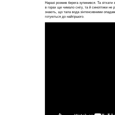
Наразі розмив берега зупинився. Та зітхат
в горах ще чимало снігу, та й синоптики не
знають, що тала вода зінтенсивними опадам
готуються до найгіршого.