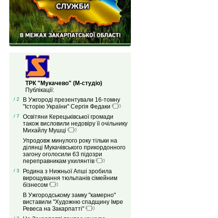
ТРК "Мукачево" (М-студіо)
Публікації:
/ 2
В Ужгороді презентували 16-томну
"Історію України" Сергія Федаки
/ 7
Освітяни Керецьківської громади
також висловили недовіру її очільнику
Михайлу Мушці
Упродовж минулого року тільки на
ділянці Мукачівського прикордонного
загону оголосили 63 підозри
переправникам ухилянтів
/ 3
Родина з Нижньої Апші зробила
вирощування тюльпанів сімейним
бізнесом
В Ужгородському замку "камерно"
виставили "Художню спадщину Імре
Ревеса на Закарпатті"