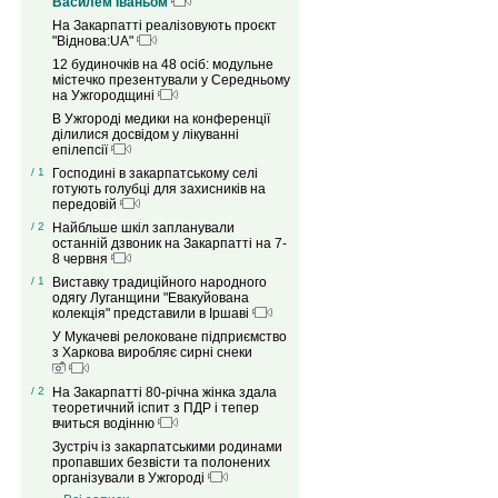
Василем Іваньом
На Закарпатті реалізовують проєкт
"Віднова:UA"
12 будиночків на 48 осіб: модульне
містечко презентували у Середньому
на Ужгородщині
В Ужгороді медики на конференції
ділилися досвідом у лікуванні
епілепсії
/ 1
Господині в закарпатському селі
готують голубці для захисників на
передовій
/ 2
Найбльше шкіл запланували
останній дзвоник на Закарпатті на 7-
8 червня
/ 1
Виставку традиційного народного
одягу Луганщини "Евакуйована
колекція" представили в Іршаві
У Мукачеві релоковане підприємство
з Харкова виробляє сирні снеки
/ 2
На Закарпатті 80-річна жінка здала
теоретичний іспит з ПДР і тепер
вчиться водінню
Зустріч із закарпатськими родинами
пропавших безвісти та полонених
організували в Ужгороді