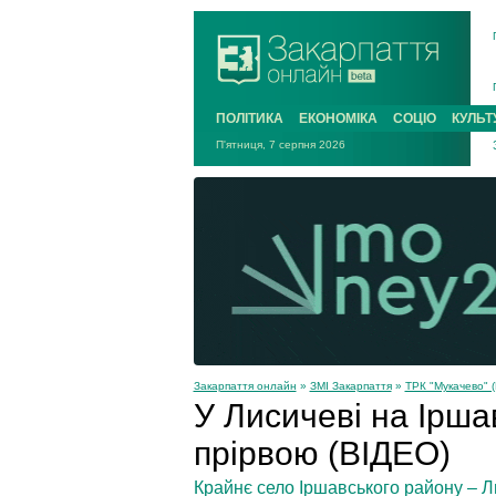
ПОЛІТИКА
ЕКОНОМІКА
СОЦІО
КУЛЬТ
П'ятниця, 7 серпня 2026
Закарпаття онлайн
»
ЗМІ Закарпаття
»
ТРК "Мукачево" (
У Лисичеві на Ірш
прірвою (ВІДЕО)
Крайнє село Іршавського району – Л