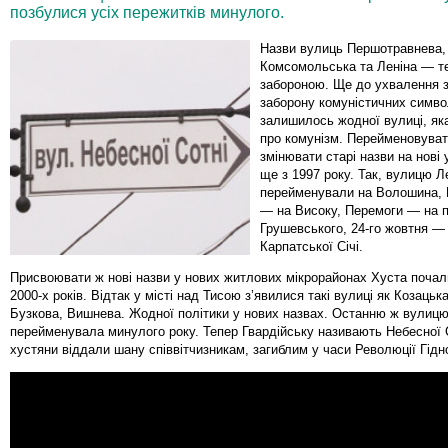
позбулися усіх пережитків минулого.
Назви вулиць Першотравнева,
Комсомольська та Леніна — те
забороною. Ще до ухвалення з
заборону комуністичних символ
залишилось жодної вулиці, як
про комунізм. Перейменовуват
змінювати старі назви на нові 
ще з 1997 року. Так, вулицю Л
перейменували на Волошина, 
— на Високу, Перемоги — на 
Грушевського, 24-го жовтня —
Карпатської Січі.
Присвоювати ж нові назви у нових житлових мікрорайонах Хуста почал
2000-х років. Відтак у місті над Тисою з’явилися такі вулиці як Козацьк
Бузкова, Вишнева. Жодної політики у нових назвах. Останню ж вулицю
перейменувала минулого року. Тепер Гвардійську називають Небесної С
хустяни віддали шану співвітчизникам, загиблим у часи Революції Гідно