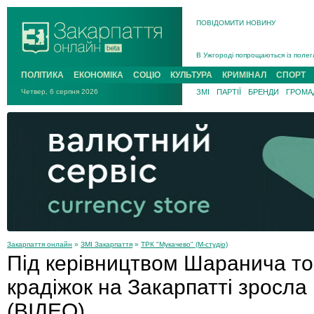
ПОВІДОМИТИ НОВИНУ
Інструктора районного ТЦК на Зак
В Ужгороді попрощаються із полег
В Ужгороді 5 серпня попрощаються
ПОЛІТИКА
ЕКОНОМІКА
СОЦІО
КУЛЬТУРА
КРИМІНАЛ
СПОРТ
Підтвердили загибель захисника і
Четвер, 6 серпня 2026
ЗМІ
ПАРТІЇ
БРЕНДИ
ГРОМАД
На війні з рф поліг військовий з 
На Хустщині внаслідок ДТП за уча
Інструктора районного ТЦК на Зак
Закарпаття онлайн
»
ЗМІ Закарпаття
»
ТРК "Мукачево" (М-студіо)
Під керівництвом Шаранича тор
крадіжок на Закарпатті зросла 
(ВІДЕО)