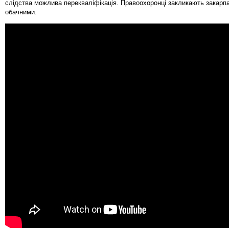
слідства можлива перекваліфікація. Правоохоронці закликають закарпа
обачними.