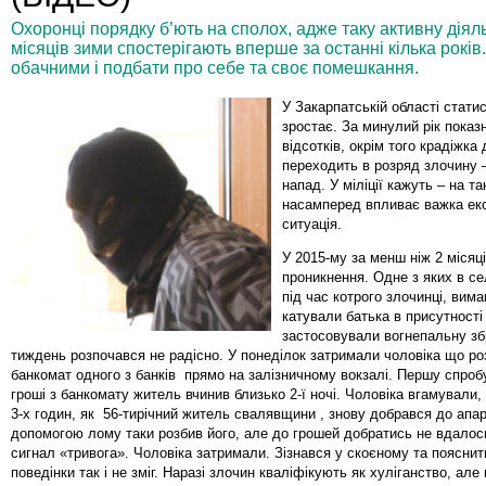
Охоронці порядку б’ють на сполох, адже таку активну діял
місяців зими спостерігають вперше за останні кілька років
обачними і подбати про себе та своє помешкання.
У Закарпатській області стати
зростає. За минулий рік показн
відсотків, окрім того крадіжка
переходить в розряд злочину 
напад. У міліції кажуть – на та
насамперед впливає важка ек
ситуація.
У 2015-му за менш ніж 2 місяці
проникнення. Одне з яких в се
під час котрого злочинці, вима
катували батька в присутності
застосовували вогнепальну зб
тиждень розпочався не радісно. У понеділок затримали чоловіка що р
банкомат одного з банків прямо на залізничному вокзалі. Першу спроб
гроші з банкомату житель вчинив близько 2-ї ночі. Чоловіка вгамували, 
3-х годин, як 56-тирічний житель свалявщини , знову добрався до апар
допомогою лому таки розбив його, але до грошей добратись не вдалос
сигнал «тривога». Чоловіка затримали. Зізнався у скоєному та пояснит
поведінки так і не зміг. Наразі злочин кваліфікують як хуліганство, але 