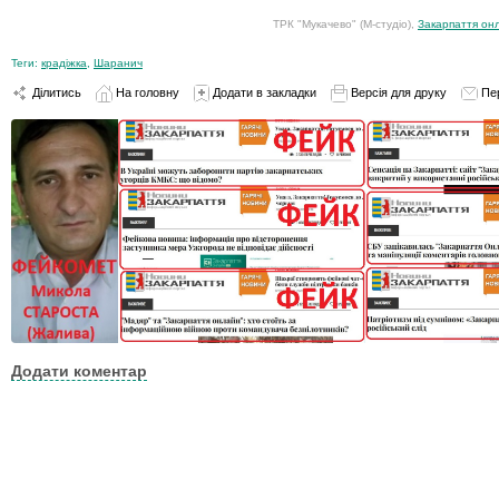
ТРК "Мукачево" (М-студіо),
Закарпаття он
Теги:
крадіжка
,
Шаранич
Ділитись
На головну
Додати в закладки
Версія для друку
Пе
Додати коментар