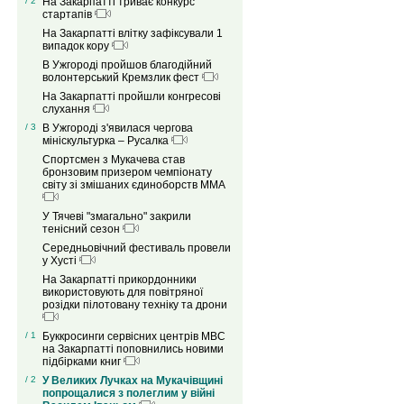
/ 2
На Закарпатті триває конкурс
стартапів
На Закарпатті влітку зафіксували 1
випадок кору
В Ужгороді пройшов благодійний
волонтерський Кремзлик фест
На Закарпатті пройшли конгресові
слухання
/ 3
В Ужгороді з'явилася чергова
мініскультурка – Русалка
Спортсмен з Мукачева став
бронзовим призером чемпіонату
світу зі змішаних єдиноборств ММА
У Тячеві "змагально" закрили
тенісний сезон
Середньовічний фестиваль провели
у Хусті
На Закарпатті прикордонники
використовують для повітряної
розідки пілотовану техніку та дрони
/ 1
Буккросинги сервісних центрів МВС
на Закарпатті поповнились новими
підбірками книг
/ 2
У Великих Лучках на Мукачівщині
попрощалися з полеглим у війні