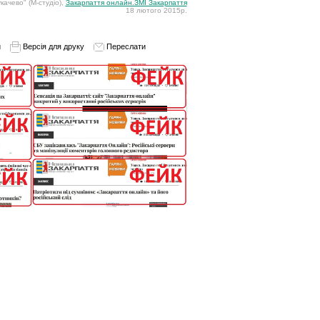
качево" (М-студіо),
Закарпаття онлайн.ЗМІ Закарпаття
18 лютого 2015р.
и
Версія для друку
Переслати