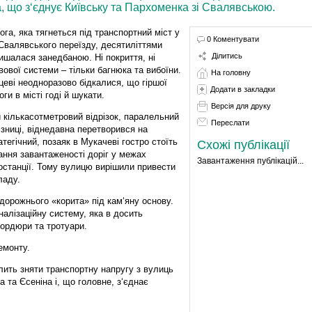
, що з‘єднує Київську та Пархоменка зі Свалявською.
ога, яка тягнеться під транспортний міст у
0 Коментувати
 Свалявського переїзду, десятиліттями
Ділитись
ишалася занедбаною. Ні покриття, ні
вової системи – тільки багнюка та вибоїни.
На головну
цеві неодноразово бідкалися, що гіршої
Додати в закладки
оги в місті годі й шукати.
Версія для друку
 кількасотметровий відрізок, паралельний
Переслати
ізниці, віднедавна перетворився на
атегічний, позаяк в Мукачеві гостро стоїть
Схожі публікації
ання завантаженості доріг у межах
Завантаження публікацій...
останції. Тому вулицю вирішили привести
ладу.
дорожнього «корита» під кам‘яну основу.
налізаційну систему, яка в досить
бордюри та тротуари.
емонту.
ить зняти транспортну напругу з вулиць
 та Єсеніна і, що головне, з‘єднає