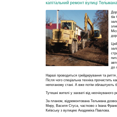
капітальний ремонт вулиці Тельмана
Дор
бік
зал
зли
Міс
дор
Цей
зал
стр
пит
авт
до 
Наразі проводиться грейдерування та риття 
Після чого спеціальна техніка прочистить ка
непоганому стані. А вже потім облаштують 
Тутешні жителі у захваті від неочікуваного р
За планом, відремонтована Тельмана дозвол
Миру, Василя Стуса, частково з Івана Франка
Київську з вулицею Академіка Павлова.