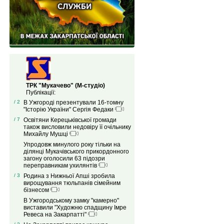
ТРК "Мукачево" (М-студіо)
Публікації:
/ 2
В Ужгороді презентували 16-томну
"Історію України" Сергія Федаки
/ 7
Освітяни Керецьківської громади
також висловили недовіру її очільнику
Михайлу Мушці
Упродовж минулого року тільки на
ділянці Мукачівського прикордонного
загону оголосили 63 підозри
переправникам ухилянтів
/ 3
Родина з Нижньої Апші зробила
вирощування тюльпанів сімейним
бізнесом
В Ужгородському замку "камерно"
виставили "Художню спадщину Імре
Ревеса на Закарпатті"