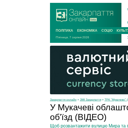
ПОЛІТИКА
ЕКОНОМІКА
СОЦІО
КУЛЬТ
П'ятниця, 7 серпня 2026
Закарпаття онлайн
»
ЗМІ Закарпаття
»
ТРК "Мукачево" (
У Мукачеві облашт
об'їзд (ВІДЕО)
Щоб розвантажити вулицю Мира та під