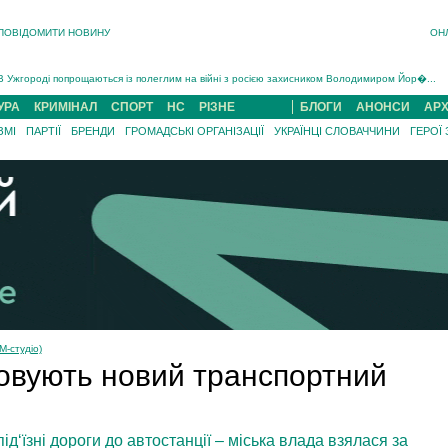
ПОВІДОМИТИ НОВИНУ
ОН
Інструктора районного ТЦК на Закарпатті судитимуть за обвинуваченням у катув...
В Ужгороді попрощаються із полеглим на війні з росією захисником Володимиром Йор�...
В Ужгороді 5 серпня попрощаються із захисником Богданом Югасом, який два роки �...
УРА
КРИМІНАЛ
СПОРТ
НС
РІЗНЕ
БЛОГИ
АНОНСИ
АРХ
Підтвердили загибель захисника із Нанкова на Хустщині Юліана Гербея (ФОТО)[/gree...
ЗМІ
ПАРТІЇ
БРЕНДИ
ГРОМАДСЬКІ ОРГАНІЗАЦІЇ
УКРАЇНЦІ СЛОВАЧЧИНИ
ГЕРОЇ
На війні з рф поліг військовий з Виноградова Ігнат Роздяловський (ФОТО)...
На Хустщині внаслідок ДТП за участі трьох авто постраждали 13 людей (ФОТО)...
Інструктора районного ТЦК на Закарпатті судитимуть за обвинувачен...
М-студіо)
овують новий транспортний
‘їзні дороги до автостанції – міська влада взялася за