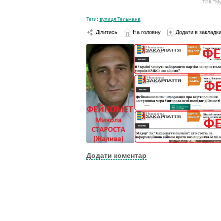
ТРК "Му
Теги:
вулиця Тельмана
Ділитись
На головну
Додати в закладк
Додати коментар