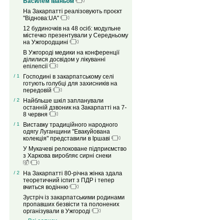
Василем Іваньом
На Закарпатті реалізовують проєкт
"Віднова:UA"
12 будиночків на 48 осіб: модульне
містечко презентували у Середньому
на Ужгородщині
В Ужгороді медики на конференції
ділилися досвідом у лікуванні
епілепсії
/ 1
Господині в закарпатському селі
готують голубці для захисників на
передовій
/ 2
Найбльше шкіл запланували
останній дзвоник на Закарпатті на 7-
8 червня
/ 1
Виставку традиційного народного
одягу Луганщини "Евакуйована
колекція" представили в Іршаві
У Мукачеві релоковане підприємство
з Харкова виробляє сирні снеки
/ 2
На Закарпатті 80-річна жінка здала
теоретичний іспит з ПДР і тепер
вчиться водінню
Зустріч із закарпатськими родинами
пропавших безвісти та полонених
організували в Ужгороді