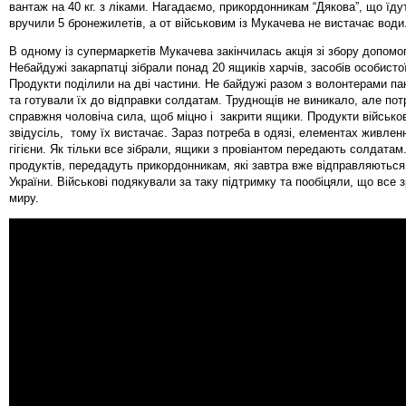
вантаж на 40 кг. з ліками. Нагадаємо, прикордонникам “Дякова”, що їду
вручили 5 бронежилетів, а от військовим із Мукачева не вистачає води
В одному із супермаркетів Мукачева закінчилась акція зі збору допомо
Небайдужі закарпатці зібрали понад 20 ящиків харчів, засобів особистої 
Продукти поділили на дві частини. Не байдужі разом з волонтерами п
та готували їх до відправки солдатам. Труднощів не виникало, але по
справжня чоловіча сила, щоб міцно і закрити ящики. Продукти військ
звідусіль, тому їх вистачає. Зараз потреба в одязі, елементах живлен
гігієни. Як тільки все зібрали, ящики з провіантом передають солдатам
продуктів, передадуть прикордонникам, які завтра вже відправляються
України. Військові подякували за таку підтримку та пообіцяли, що все
миру.