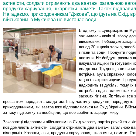
активісти, солдати отримають два вантажі загальною вагою 
продукти харчування, шкарпетки, намети. Також відправили 
Нагадаємо, прикордонникам “Дякова”, що їдуть на Схід, вр
військовим із Мукачева не вистачає води.
В одному із супермаркетів Му
закінчилась акція зі збору до
військовим. Небайдужі закарпа
понад 20 ящиків харчів, засобі
гігієни та води. Продукти поді
частини. Не байдужі разом з 
пакували ящики та готували їх
солдатам. Труднощів не виник
потрібна була справжня чолов
міцно і закрити ящики. Продук
надходить звідусіль, тому їх 
потреба в одязі, елементах ж
засобах гігієни. Як тільки все 
провіантом передають солдатам. Іншу частину продуктів, передадуть
прикордонникам, які завтра вже відправляються на Схід України. Війсь
за таку підтримку та пообіцяли, що все зроблять заради миру.
Закарпатці відправили військовим на Схід чергову партію речей та ліків
повідомляють активісти, солдати отримають два вантажі загальною ва
кілограмів. Казанки, ліки, продукти харчування, шкарпетки, намети. Та