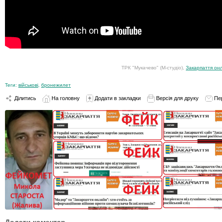
ТРК "Мукачево" (М-студіо),
Закарпаття он
Теги:
військові
,
бронежилет
Ділитись
На головну
Додати в закладки
Версія для друку
Пе
Додати коментар