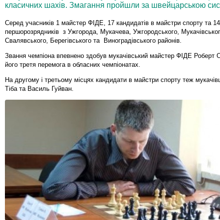
класичних шахів. Змагання пройшли за швейцарською сист
Серед учасників 1 майстер ФІДЕ, 17 кандидатів в майстри спорту та 1
першорозрядників з Ужгорода, Мукачева, Ужгородського, Мукачівськог
Свалявського, Берегівського та Виноградівського районів.
Звання чемпіона впевнено здобув мукачівський майстер ФІДЕ Роберт 
його третя перемога в обласних чемпіонатах.
На другому і третьому місцях кандидати в майстри спорту теж мукачів
Тіба та Василь Гуйван.