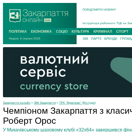
ПОВІДОМИТИ НОВИНУ
На війні загинув 26-річний військо
Інструктора районного ТЦК на Зак
В Ужгороді попрощаються із полег
ПОЛІТИКА
ЕКОНОМІКА
СОЦІО
КУЛЬТУРА
КРИМІНАЛ
СПОРТ
В Ужгороді 5 серпня попрощаються
Неділя, 9 серпня 2026
ЗМІ
ПАРТІЇ
БРЕНДИ
ГРОМАД
Підтвердили загибель захисника і
На війні з рф поліг військовий з 
На війні загинув 26-річний військо
Закарпаття онлайн
»
ЗМІ Закарпаття
»
ТРК "Мукачево" (М-студіо)
Чемпіоном Закарпаття з класи
Роберт Орос
У Мукачівському шаховому клубі «32x64» завершився фіна