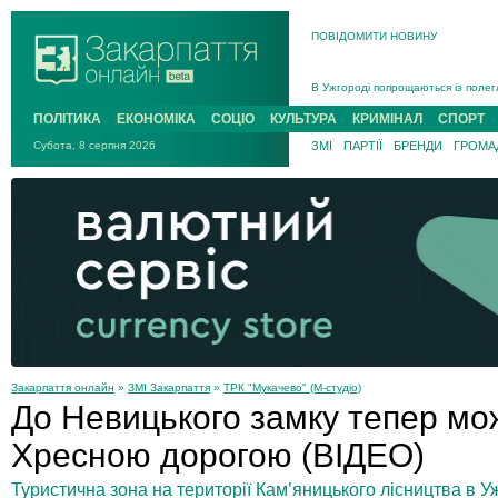
ПОВІДОМИТИ НОВИНУ
Інструктора районного ТЦК на Зак
В Ужгороді попрощаються із полег
В Ужгороді 5 серпня попрощаються
ПОЛІТИКА
ЕКОНОМІКА
СОЦІО
КУЛЬТУРА
КРИМІНАЛ
СПОРТ
Підтвердили загибель захисника і
Субота, 8 серпня 2026
ЗМІ
ПАРТІЇ
БРЕНДИ
ГРОМАД
На війні з рф поліг військовий з 
На Хустщині внаслідок ДТП за уча
Інструктора районного ТЦК на Зак
Закарпаття онлайн
»
ЗМІ Закарпаття
»
ТРК "Мукачево" (М-студіо)
До Невицького замку тепер мо
Хресною дорогою (ВІДЕО)
Туристична зона на території Кам’яницького лісництва в 