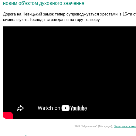
новим об’єктом духовного значення.
Дорога на Невицький замок тепер супроводжується хрестами із 15-ти ст
символізують Господні страждання на гору Голгофу.
ТРК "Мукачево" (М-студіо),
Закарпаття он