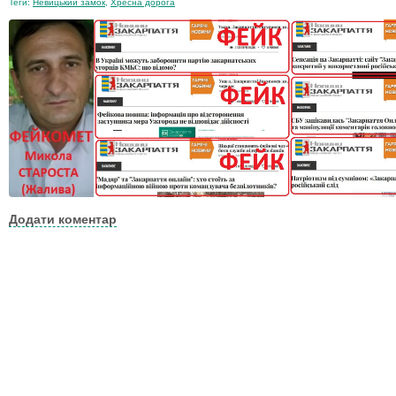
Теги:
Невицький замок
,
Хресна дорога
Додати коментар