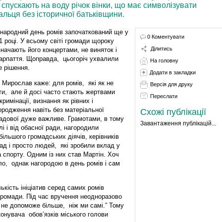
 спускають на воду річок вінки, що має символізувати
альця без історичної батьківщини.
народний день ромів започаткований ще у
0 Коментувати
1 році. У всьому світі громади щороку
Ділитись
значають його концертами, не виняток і
арпаття. Щоправда, цьогоріч ухвалили
На головну
е рішення.
Додати в закладки
 Мирослав каже: для ромів, які як не
Версія для друку
ти, але й досі часто стають жертвами
Переслати
кримінації, визнання як рівних і
ородження навіть без матеріальної
Схожі публікації
адової дуже важливе. Грамотами, в тому
Завантаження публікацій...
лі і від обасної ради, нагородили
більшого громадських діячів, керівників
ад і просто людей, які зробили вклад у
 спорту. Одним із них став Мартін. Хоч
ло, однак нагородою в день ромів і сам
ькість ініціатив серед самих ромів
громади. Під час вручення неодноразово
 не допоможе більше, ніж ми самі.” Тому
конувача обов’язків міського голови