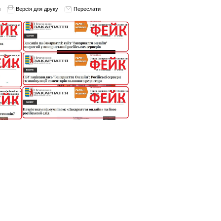
и
Версія для друку
Переслати