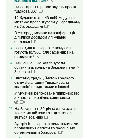
Василем Іваньом
На Закарпатті реалізовують проєкт
"Віднова:UA"
12 будиночків на 48 осіб: модульне
містечко презентували у Середньому
на Ужгородщині
В Ужгороді медики на конференції
ділилися досвідом у лікуванні
епілепсії
/ 1
Господині в закарпатському селі
готують голубці для захисників на
передовій
/ 2
Найбльше шкіл запланували
останній дзвоник на Закарпатті на 7-
8 червня
/ 1
Виставку традиційного народного
одягу Луганщини "Евакуйована
колекція" представили в Іршаві
У Мукачеві релоковане підприємство
з Харкова виробляє сирні снеки
/ 2
На Закарпатті 80-річна жінка здала
теоретичний іспит з ПДР і тепер
вчиться водінню
Зустріч із закарпатськими родинами
пропавших безвісти та полонених
організували в Ужгороді