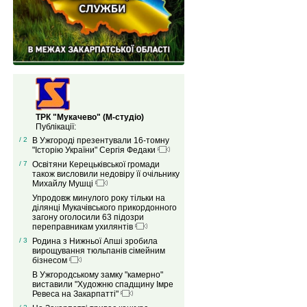
ТРК "Мукачево" (М-студіо)
Публікації:
/ 2
В Ужгороді презентували 16-томну
"Історію України" Сергія Федаки
/ 7
Освітяни Керецьківської громади
також висловили недовіру її очільнику
Михайлу Мушці
Упродовж минулого року тільки на
ділянці Мукачівського прикордонного
загону оголосили 63 підозри
переправникам ухилянтів
/ 3
Родина з Нижньої Апші зробила
вирощування тюльпанів сімейним
бізнесом
В Ужгородському замку "камерно"
виставили "Художню спадщину Імре
Ревеса на Закарпатті"