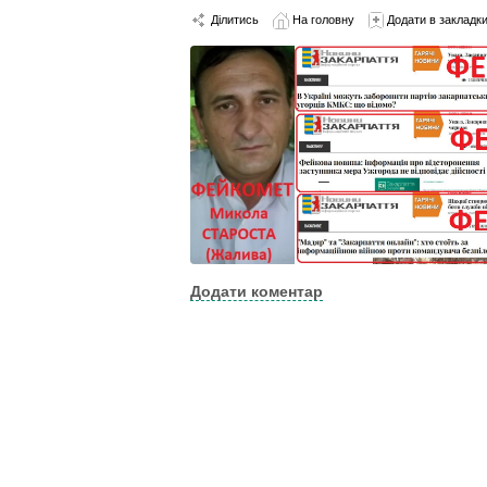
Ділитись
На головну
Додати в закладк
Додати коментар