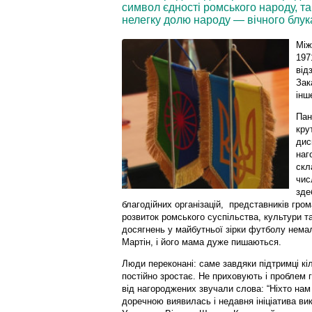
символ єдності ромського народу, та
нелегку долю народу — вічного блук
Між
197
від
Зак
інш
Пан
кру
дис
наг
скл
чис
зде
благодійних організацій, представників гром
розвиток ромського суспільства, культури та
досягнень у майбутньої зірки футболу нема
Мартін, і його мама дуже пишаються.
Люди переконані: саме завдяки підтримці кіл
постійно зростає. Не приховують і проблем 
від нагороджених звучали слова: “Ніхто нам
доречною виявилась і недавня ініціатива ви