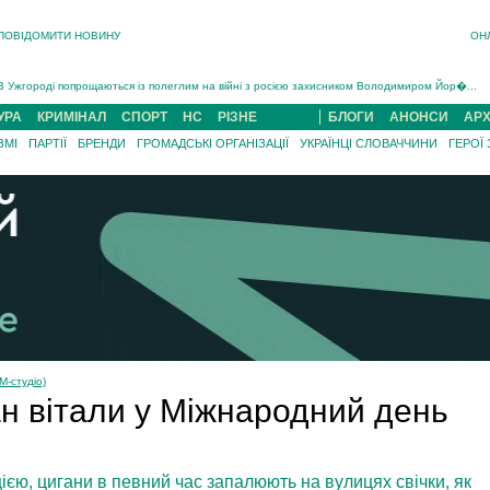
ПОВІДОМИТИ НОВИНУ
ОН
Інструктора районного ТЦК на Закарпатті судитимуть за обвинуваченням у катув...
В Ужгороді попрощаються із полеглим на війні з росією захисником Володимиром Йор�...
В Ужгороді 5 серпня попрощаються із захисником Богданом Югасом, який два роки �...
УРА
КРИМІНАЛ
СПОРТ
НС
РІЗНЕ
БЛОГИ
АНОНСИ
АРХ
Підтвердили загибель захисника із Нанкова на Хустщині Юліана Гербея (ФОТО)[/gree...
ЗМІ
ПАРТІЇ
БРЕНДИ
ГРОМАДСЬКІ ОРГАНІЗАЦІЇ
УКРАЇНЦІ СЛОВАЧЧИНИ
ГЕРОЇ
На війні з рф поліг військовий з Виноградова Ігнат Роздяловський (ФОТО)...
На Хустщині внаслідок ДТП за участі трьох авто постраждали 13 людей (ФОТО)...
Інструктора районного ТЦК на Закарпатті судитимуть за обвинувачен...
М-студіо)
н вітали у Міжнародний день
ією, цигани в певний час запалюють на вулицях свічки, як