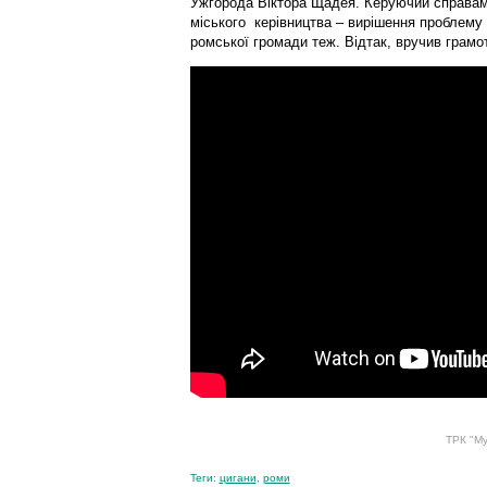
Ужгорода Віктора Щадея. Керуючий справам
міського керівництва – вирішення проблему 
ромської громади теж. Відтак, вручив грамоти
ТРК "Му
Теги:
цигани
,
роми