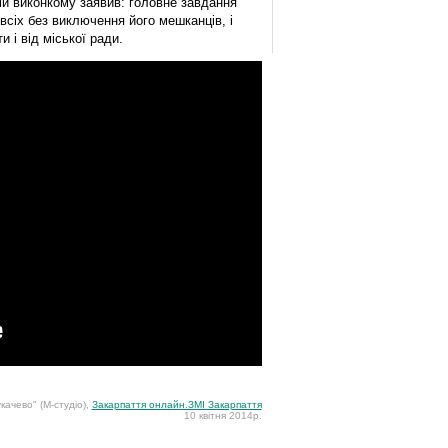
и виконкому заявив: головне завдання
всіх без виключення його мешканців, і
 і від міської ради.
качево" (М-студіо),
Закарпаття онлайн.ЗМІ Закарпаття
10 квітня 2014р.