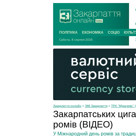
ПОЛІТИКА
ЕКОНОМІКА
СОЦІО
КУЛЬТ
Субота, 8 серпня 2026
Закарпаття онлайн
»
ЗМІ Закарпаття
»
ТРК "Мукачево" (
Закарпатських цига
ромів (ВІДЕО)
У Міжнародний день ромів за традиц