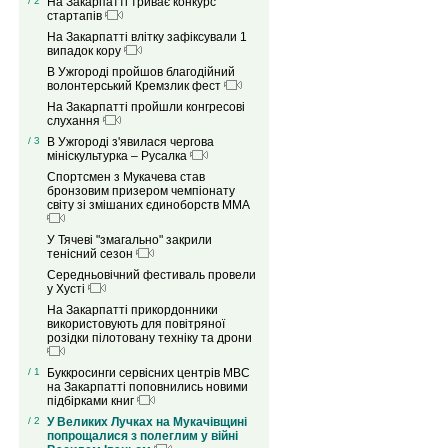
/ 2
На Закарпатті триває конкурс
стартапів
На Закарпатті влітку зафіксували 1
випадок кору
В Ужгороді пройшов благодійний
волонтерський Кремзлик фест
На Закарпатті пройшли конгресові
слухання
/ 3
В Ужгороді з'явилася чергова
мініскультурка – Русалка
Спортсмен з Мукачева став
бронзовим призером чемпіонату
світу зі змішаних єдиноборств ММА
У Тячеві "змагально" закрили
тенісний сезон
Середньовічний фестиваль провели
у Хусті
На Закарпатті прикордонники
використовують для повітряної
розідки пілотовану техніку та дрони
/ 1
Буккросинги сервісних центрів МВС
на Закарпатті поповнились новими
підбірками книг
/ 2
У Великих Лучках на Мукачівщині
попрощалися з полеглим у війні