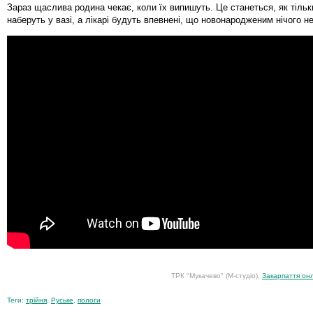
Зараз щаслива родина чекає, коли їх випишуть. Це станеться, як тіль
наберуть у вазі, а лікарі будуть впевнені, що новонародженим нічого н
ТРК "Мукачево" (М-студіо),
Закарпаття он
Теги:
трійня
,
Руське
,
пологи