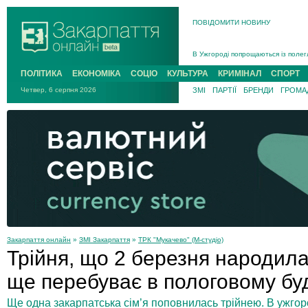
ПОВІДОМИТИ НОВИНУ
Інструктора районного ТЦК на Зак
В Ужгороді попрощаються із полег
В Ужгороді 5 серпня попрощаються
ПОЛІТИКА
ЕКОНОМІКА
СОЦІО
КУЛЬТУРА
КРИМІНАЛ
СПОРТ
Підтвердили загибель захисника і
Четвер, 6 серпня 2026
ЗМІ
ПАРТІЇ
БРЕНДИ
ГРОМАД
На війні з рф поліг військовий з 
На Хустщині внаслідок ДТП за уча
Інструктора районного ТЦК на Зак
Закарпаття онлайн
»
ЗМІ Закарпаття
»
ТРК "Мукачево" (М-студіо)
Трійня, що 2 березня народила
ще перебуває в пологовому бу
Ще одна закарпатська сім’я поповнилась трійнею. В ужго