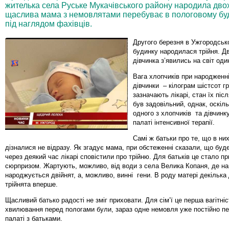
жителька села Руське Мукачівського району народила двох 
щаслива мама з немовлятами перебуває в пологовому будин
під наглядом фахівців.
Другого березня в Ужгородсь
будинку народилася трійня. Д
дівчинка з’явились на світ оди
Вага хлопчиків при народженні 2
дівчинки – кілограм шістсот гр
зазначають лікарі, стан їх пі
був задовільний, однак, оскіль
одного з хлопчиків та дівчинк
палаті інтенсивної терапії.
Самі ж батьки про те, що в них
дізналися не відразу. Як згадує мама, при обстеженні сказали, що буде
через деякий час лікарі сповістили про трійню. Для батьків це стало п
сюрпризом. Жартують, можливо, від води з села Велика Копаня, де н
народжується двійнят, а, можливо, винні гени. В роду матері декілька 
трійнята вперше.
Щасливий батько радості не зміг приховати. Для сім’ї це перша вагітніс
хвилювання перед пологами були, зараз одне немовля уже постійно п
палаті з батьками.