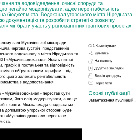
ання та водовідведення, очисні споруди та
ідно негайно модернізувати, адже нерентабельність
на бюджет міста. Водоканал угорського міста Ніредьгаза
сю документацію та розробити стратегію розвитку
л» міг брати участь у різноманітних грантових проектах
алому залі Мукачівської міськради
1 Коментувати
йшла чергова зустріч представників
Ділитись
рського водоканалу з міста Ніредьгаза та
П «Мукачівводоканал». Якість питної
На головну
и, графік її постачання та відповідність
Додати в закладки
номічно обґрунтованим тарифам – від
Версія для друку
ого цього залежить рентабельність
приємства з водопостачання.
Переслати
Схожі публікації
 «Мукачівводоканал» перестав бути
тковим, його слід модернізувати, а на це
Завантаження публікацій...
рібні кошти. Міська влада сподівається,
за допомогою угорської сторони буде
таті «Мукачівводоканал» перестане
міста.