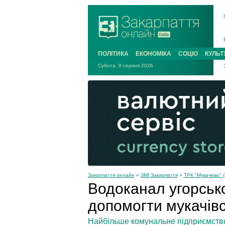
ПОЛІТИКА
ЕКОНОМІКА
СОЦІО
КУЛЬТ
Субота, 8 серпня 2026
Закарпаття онлайн
»
ЗМІ Закарпаття
»
ТРК "Мукачево" (
Водоканал угорсько
допомогти мукачів
Найбільше комунальне підприємство