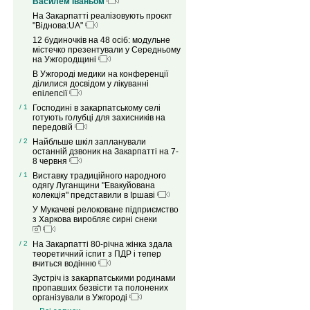
Василем Іваньом
На Закарпатті реалізовують проєкт
"Віднова:UA"
12 будиночків на 48 осіб: модульне
містечко презентували у Середньому
на Ужгородщині
В Ужгороді медики на конференції
ділилися досвідом у лікуванні
епілепсії
/ 1
Господині в закарпатському селі
готують голубці для захисників на
передовій
/ 2
Найбльше шкіл запланували
останній дзвоник на Закарпатті на 7-
8 червня
/ 1
Виставку традиційного народного
одягу Луганщини "Евакуйована
колекція" представили в Іршаві
У Мукачеві релоковане підприємство
з Харкова виробляє сирні снеки
/ 2
На Закарпатті 80-річна жінка здала
теоретичний іспит з ПДР і тепер
вчиться водінню
Зустріч із закарпатськими родинами
пропавших безвісти та полонених
організували в Ужгороді