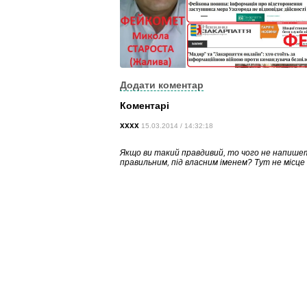
Додати коментар
Коментарі
хххх
15.03.2014 / 14:32:18
Якщо ви такий правдивий, то чого не напишет
правильним, під власним іменем? Тут не місце