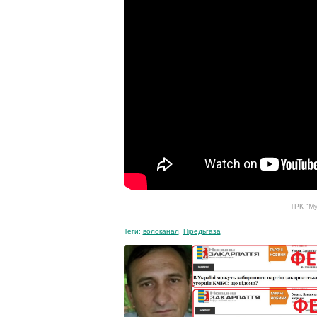
ТРК "Му
Теги:
волоканал
,
Ніредьгаза