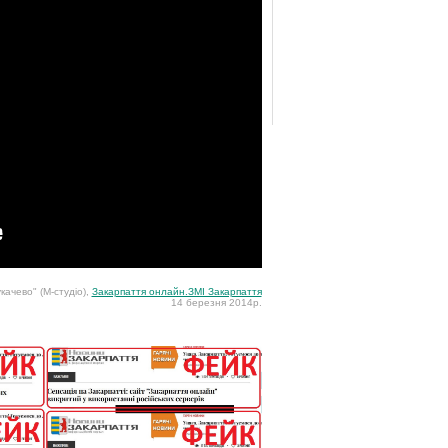
качево" (М-студіо),
Закарпаття онлайн.ЗМІ Закарпаття
14 березня 2014р.