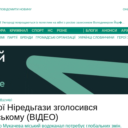
ПОВІДОМИТИ НОВИНУ
ОН
Інструктора районного ТЦК на Закарпатті судитимуть за обвинуваченням у катув...
В Ужгороді попрощаються із полеглим на війні з росією захисником Володимиром Йор�...
В Ужгороді 5 серпня попрощаються із захисником Богданом Югасом, який два роки �...
УРА
КРИМІНАЛ
СПОРТ
НС
РІЗНЕ
БЛОГИ
АНОНСИ
АРХ
Підтвердили загибель захисника із Нанкова на Хустщині Юліана Гербея (ФОТО)[/gree...
ЗМІ
ПАРТІЇ
БРЕНДИ
ГРОМАДСЬКІ ОРГАНІЗАЦІЇ
УКРАЇНЦІ СЛОВАЧЧИНИ
ГЕРОЇ
На війні з рф поліг військовий з Виноградова Ігнат Роздяловський (ФОТО)...
На Хустщині внаслідок ДТП за участі трьох авто постраждали 13 людей (ФОТО)...
Інструктора районного ТЦК на Закарпатті судитимуть за обвинувачен...
М-студіо)
ї Ніредьгази зголосився
ському (ВІДЕО)
 Мукачева міський водоканал потребує глобальних змін.