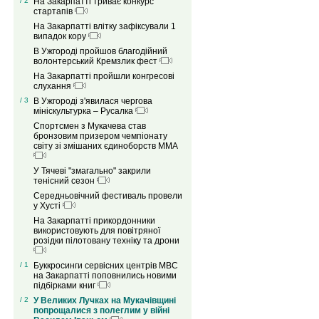
/ 2
На Закарпатті триває конкурс
стартапів
На Закарпатті влітку зафіксували 1
випадок кору
В Ужгороді пройшов благодійний
волонтерський Кремзлик фест
На Закарпатті пройшли конгресові
слухання
/ 3
В Ужгороді з'явилася чергова
мініскультурка – Русалка
Спортсмен з Мукачева став
бронзовим призером чемпіонату
світу зі змішаних єдиноборств ММА
У Тячеві "змагально" закрили
тенісний сезон
Середньовічний фестиваль провели
у Хусті
На Закарпатті прикордонники
використовують для повітряної
розідки пілотовану техніку та дрони
/ 1
Буккросинги сервісних центрів МВС
на Закарпатті поповнились новими
підбірками книг
/ 2
У Великих Лучках на Мукачівщині
попрощалися з полеглим у війні