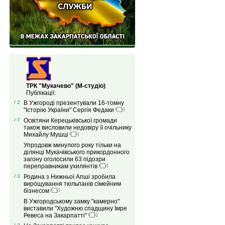
ТРК "Мукачево" (М-студіо)
Публікації:
/ 2
В Ужгороді презентували 16-томну
"Історію України" Сергія Федаки
/ 7
Освітяни Керецьківської громади
також висловили недовіру її очільнику
Михайлу Мушці
Упродовж минулого року тільки на
ділянці Мукачівського прикордонного
загону оголосили 63 підозри
переправникам ухилянтів
/ 3
Родина з Нижньої Апші зробила
вирощування тюльпанів сімейним
бізнесом
В Ужгородському замку "камерно"
виставили "Художню спадщину Імре
Ревеса на Закарпатті"