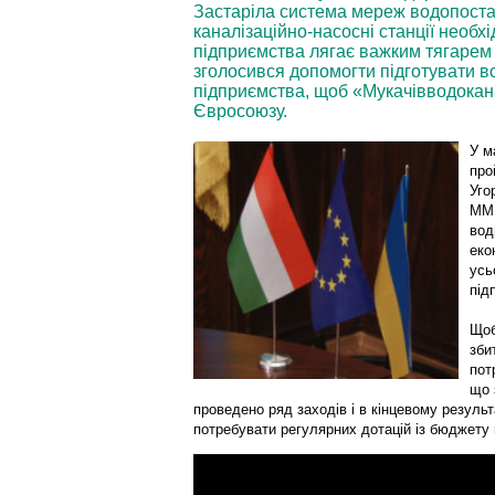
Застаріла система мереж водопостач
каналізаційно-насосні станції необх
підприємства лягає важким тягарем 
зголосився допомогти підготувати в
підприємства, щоб «Мукачівводокана
Євросоюзу.
У м
про
Уго
ММК
вод
еко
усь
під
Щоб
зби
пот
що 
проведено ряд заходів і в кінцевому резуль
потребувати регулярних дотацій із бюджету 