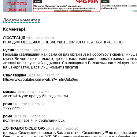
Додати коментар
Коментарі
ЛЮСТРАЦІЯ
23.03.2014 / 19:18:32
И ЗА ДРАГОБЕЦЬКОГО НЕЗАБУДЬТЕ ВІРНОГО ПСА ПАРТІІ РЕГІОНВ
Русин
17.03.2014 / 00:15:02
Громада свалявшини най сама ся раз організує на боротьбу з своїма чинуша
кличе. Ви чого спите гадаєте, що кось вам в ваші хижи порядок наведе, а ви с
де ваші політ-русини їх підключіт. Свалявщина з Воловеччинов самі пусті та
на Закарпаттю. Варті лиш команти писати!
Свалявщина
16.03.2014 / 22:20:40
http://www.youtube.com/watch?v=nfriQqki0eg
микола
16.03.2014 / 07:41:55
да скажіть уже правду би люди знали
рома
16.03.2014 / 07:29:22
????????
рома
16.03.2014 / 07:27:40
політична партія чи суспільний рух,
ДО ПРАВОГО СЕКТОРУ
15.03.2014 / 10:00:10
громада Свалявщини просить Вас завітати в Свалявщину !!! до горе керманич
Григаш М.М. начальник РКП ВВ у люини закінчився контракт а він безпіставн