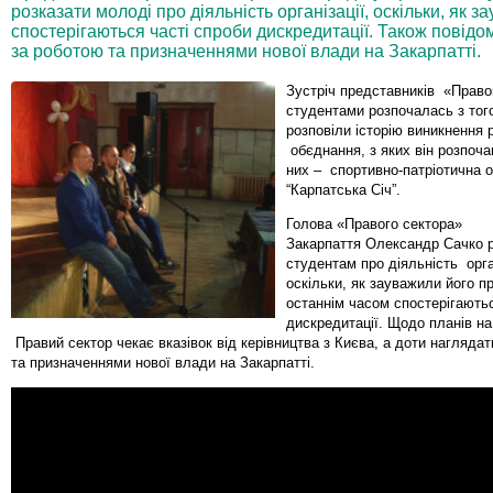
розказати молоді про діяльність організації, оскільки, як з
спостерігаються часті спроби дискредитації. Також повід
за роботою та призначеннями нової влади на Закарпатті.
Зустріч представників «Правог
студентами розпочалась з тог
розповіли історію виникнення 
обєднання, з яких він розпоча
них – спортивно-патріотична о
“Карпатська Січ”.
Голова «Правого сектора»
Закарпаття Олександр Сачко р
студентам про діяльність орган
оскільки, як зауважили його п
останнім часом спостерігаютьс
дискредитації. Щодо планів на
Правий сектор чекає вказівок від керівництва з Києва, а доти нагляда
та призначеннями нової влади на Закарпатті.