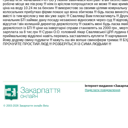
робоче місце же пів року !!! ніяк із кріслом попрощатися не може !!! має кримі
ціна на воду 10.24 як за бензин !!! використовє за своими цілями комунальну т
колосальних прибутках фірми показє що вона збиткова !!! бідь ласка винесі
вмісті із тим кріслом у яке він уже заріс !!! Свалявці Вам плескатимуть !!! Дру
начальник БТІ займає дану посаду незаконно відносився через суд !!! відпові
відсутня ! він колишній директор держлісгоспу !!! скажіть мені будь ласка яки
держлісгосп із БТІ !!! ціни на інвертарні справи становлять за 2000 грн., мертв
зарплата за 8 тис.грн !!! Суран О.О. головний лікар Свалявської ЦРЛ лудина бе
приймальному відділені навіть перекись заставляють купляти !!! харчування 
йому додому свину годувати !!! кажуть ош він вопше свиноферм тримає !!! 
ПРОЧУЙТЕ ПРОСТИЙ ЛЮД !!! РОЗБЕРІТЬСЯ ІЗ СИМА ЛЮДЬМИ !!!
Інтернет-видання «Закарпа
Надіслати повідомлення
© 2003-2026 Закарпаття онлайн Beta