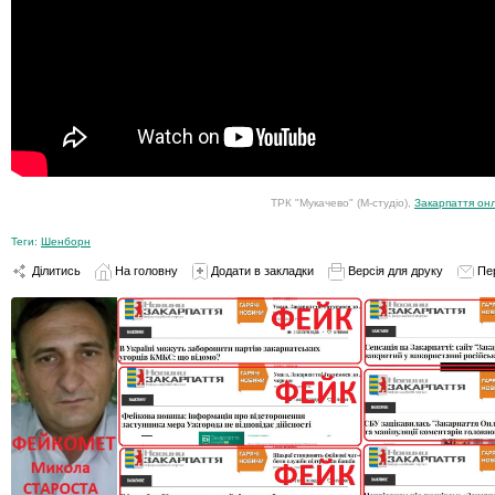
ТРК "Мукачево" (М-студіо),
Закарпаття он
Теги:
Шенборн
Ділитись
На головну
Додати в закладки
Версія для друку
Пе