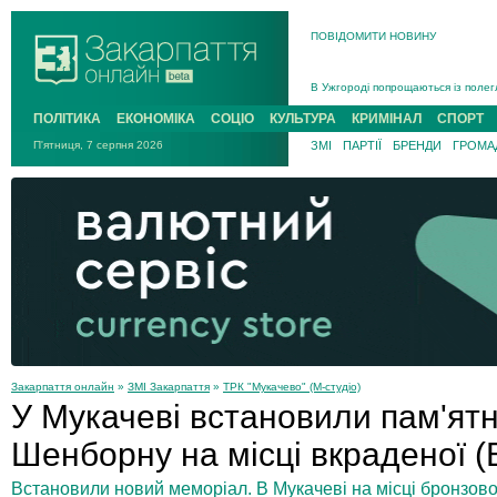
ПОВІДОМИТИ НОВИНУ
Інструктора районного ТЦК на Зак
В Ужгороді попрощаються із полег
В Ужгороді 5 серпня попрощаються
ПОЛІТИКА
ЕКОНОМІКА
СОЦІО
КУЛЬТУРА
КРИМІНАЛ
СПОРТ
Підтвердили загибель захисника і
П'ятниця, 7 серпня 2026
ЗМІ
ПАРТІЇ
БРЕНДИ
ГРОМАД
На війні з рф поліг військовий з 
На Хустщині внаслідок ДТП за уча
Інструктора районного ТЦК на Зак
Закарпаття онлайн
»
ЗМІ Закарпаття
»
ТРК "Мукачево" (М-студіо)
У Мукачеві встановили пам'ят
Шенборну на місці вкраденої 
Встановили новий меморіал. В Мукачеві на місці бронзов