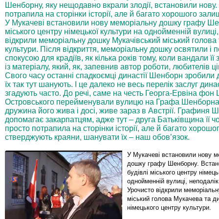
Шенборну, яку нещодавно вкрали злодії, встановили нову.
потрапила на сторінки історії, але й багато хорошого зали
У Мукачеві встановили нову меморіальну дошку графу Шенб
міського центру німецької культури на однойменній вулиці,
відкрили меморіальну дошку Мукачівський міський голова 
культури. Після відкриття, меморіальну дошку освятили і 
спокусою для крадіїв, як кілька років тому, коли вандали ї
із матеріалу, який, як, запевнив автор роботи, любителів ц
Свого часу останні спадкоємці династії Шенборн зробили
їх так тут шанують. І це далеко не весь перелік заслуг дина
згадують часто. До речі, саме на честь Георга-Ервіна фон
Островського перейменували вулицю на Графа Шенборна. 
дружина його жива і досі, живе зараз в Австрії. Графиня
допомагає закарпатцям, адже тут – друга Батьківщина її ч
просто потрапила на сторінки історії, але й багато хорошо
стверджують краяни, шанувати їх – наш обов’язок.
У Мукачеві встановили нову м
дошку графу Шенборну. Встано
будівлі міського центру німець
однойменній вулиці, неподалік
Урочисто відкрили меморіаль
міський голова Мукачева та д
німецького центру культури.