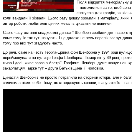
Після відкриття меморіальну 
і помолилися за те, щоб вона
спокусою для крадіїв, як кільк
коли вандали її зірвали. Цього разу дошку зробили із матеріалу, який, 
автор роботи, любителів цінних металів цікавити не повинен.
Свого часу останні спадкоємці династії Шенборн зробили для нашого 
саме тому їх так тут шанують. І це далеко не весь перелік заслуг дина
тому про них тут згадують часто.
До речі, саме на честь Георга-Ервіна фон Шенборна у 1994 році вулиц
перейменували на вулицю Графа Шенборна. Помер він у 89 році, проте
жива і досі, живе зараз в Австрії. Графиня Шенборн дуже шанує наш кр
закарпатцям, адже тут – друга Батьківщина її чоловіка.
Династія Шенборнів не просто потрапила на сторінки історії, але й баг
залишила після себе. Тому, як стверджують краяни, шанувати їх – наш 