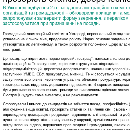
В Ужгороді відбулося 2-ге засідання люстраційного коміте
організацій та громадськості – обговорили принципи та ме
запропонували затвердити форму звернення, з переліком к
застосовуватися при призначенні на посади.
Громадський люстраційний комітет в Ужгороді, персональний склад як
ухвалено на кількох віче, продовжує роботу. Наразі основне завдання 
утвердитись як легітимному, а також розробити положення щодо влас
люстрації.
До посад, що підлягають першочерговій люстрації, належать голови д
адміністрацій та їх заступники, керівники структурних підрозділів
обддержадміністрацій, директори департаментів, начальники управлінь,
заступники УМВС, СБУ, прокуратури, митниці. Те ж стосується й суддів
заступників всіх рівнів, керівників управлінь обласної прокуратури, кері
територіальних відділень державних підприємств. В окремих випадках
бути розширено за зверненням громади чи виявленням одіозних злочин
Люстрації будуть саме вимагати, а не рекомендувати.
Сформували і вимоги до кандидатів на зайняття посад: професійність 
або суміжна вища освіта), прозорість статків їх та членів сім’ї ( мова -
оприлюднену декларацію про доходи, відповідність її витратам) та доб
пункт включає відсутність звинувачень у корупції, кримінальних прав
обгрунтованих підозр, порушення прав людини і громадянина, включно 