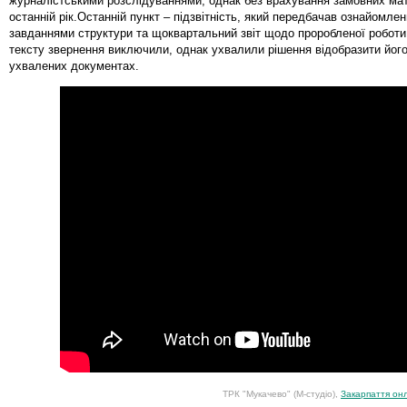
журналістськими розслідуваннями, однак без врахування замовних мат
останній рік.Останній пункт – підзвітність, який передбачав ознайомле
завданнями структури та щоквартальний звіт щодо проробленої роботи,
тексту звернення виключили, однак ухвалили рішення відобразити його
ухвалених документах.
ТРК "Мукачево" (М-студіо),
Закарпаття он