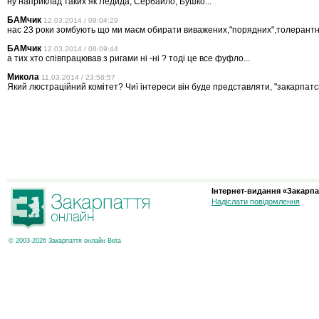
ну наприклад таких як Ледида, Сербайло, Бушко...
БАМчик
12.03.2014 / 09:04:29
нас 23 роки зомбують що ми маєм обирати виважених,"порядних",толерантни
БАМчик
12.03.2014 / 08:09:44
а тих хто співпрацював з ригами ні -ні ? тоді це все фуфло...
Микола
11.03.2014 / 23:58:57
Який люстраційний комітет? Чиї інтереси він буде представляти, "закарпатс
Інтернет-видання «Закарпа
Надіслати повідомлення
© 2003-2026 Закарпаття онлайн Beta