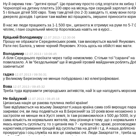
Ну й окрема тем - "дитячі гроші". Цю практику просто слід згортати як хибну. 
Чорногорії на дитину платять 100 євро на місяць при середній зарплаті в 40
5 і більше дітей 500 євро. Тому там дітей (по 2-3) заводять ті, кому вони потрі
джерело доходів. І цигани там майже всі працюють, змушені приносити кори
В нас же люди працюють за 1-1.500 грн., циганота ж отримує на руки по 5-7.00
чіпляє, і пані соціяльний міністр Королєвська навіть не в курсі...
Кріцький Володимиру
12.07.2013 / 12:30:06
Прошу не ображати Середнянських ромів, там виховується малий Янукович.
Рати пес Балога, у мене чорний Янукович. Хтось щось на обійсті має мати.
Володимир
12.07.2013 / 10:06:45
А біля Середнього проїхати через табір неможливо. Стільки тої "саранчі" на 
повилазило. А їм "бездєльнікам" ще й модний ігровий майданчик роблять.До
закінчиться!
гаджо
12.07.2013 / 09:50:31
у Великому Березному не менше побудовано.і всі електрофіковані.
Вова
12.07.2013 / 09:45:32
Треба туда відправити ужгородських активістів, най їх ще нагодують морозив
Не байдужий
12.07.2013 / 08:45:18
Циганська нація це ракова пухлина любої країни!
Таке відбувається на всьому Закарпатті,наша країна сама собі вирощує параз
закриває очі, ви лиш подивіться на В.Березний! за 10 років вони незаконно 
застроїли не менше як в Хусті землі, їх там розмножилося з 500 до 5000, іх 
сама кількість як нормальних жителів, лиш різниця в тому ,що з нормальни
якась користь суспільсту, то з циганів яка ? - хуліганство, кражі, розповсюдж
наркотиків,отримання грощей від суспільства на дітей і т.д. А наша доблісна 
прокуратура і соц.служба на все це закриває очі. Люди Закарпаття , треба щ