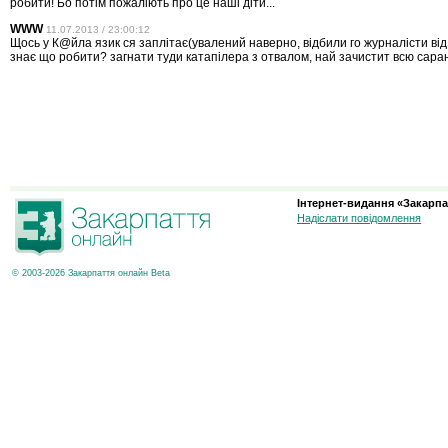
робити! Бо потім пожаліють про це наші діти...
WWW
11.07.2013 / 23:00:12
Щось у К@йла язик ся заплітає(увалений наверно, відбили го журналісти від 
знає що робити? загнати туди катапілера з отвалом, най зачистит всю саран
Інтернет-видання «Закарпа
Надіслати повідомлення
© 2003-2026 Закарпаття онлайн Beta