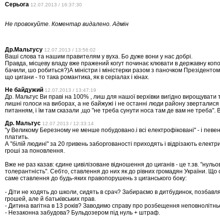
Серьога
12.07.2013 / 16:37:30
Не провокуйте. Коментар видалено. Адмін
Др.Мальтусу
12.07.2013 / 13:56:02
Ваші слова та нашим правителям у вуха. Бо дуже вони у нас добрі.
Правда, місцеву владу вже пражений когут починає клювати в державну копо
бачили, шо робиться?)А міністри і міністерки разом з паночком Презіденто
що цигани - то така романтика, як в серіалах і кінах.
Не байдужий
12.07.2013 / 13:47:19
Др. Мальтус Ви праві на 100% , лиш для нашої верхівки вигідно вирощувати т
лишні голоси на виборах, а не байжужі і не останні люди району зверталися
питанням, і їм там сказали ,що "не треба сунути носа там де вам не треба". Во
Др. Мальтус
12.07.2013 / 12:33:14
"у Великому Березному не менше побудовано.і всі електрофіковані" - і певен,
платить.
А "білій людині" за 20 гривень заборгованості приходять і відрізають електри
гроші за поновлення.
Вже не раз казав: єдине цивілізоване відношення до циганів - це т.зв. "нульо
толерантність". Себто, ставлення до них як до рівних громадян України. Що 
саме ставлення до будь-яких правопорушень з циганського боку:
- Діти не ходять до школи, сидять в срач? Забираємо в дитбудинок, позбав
грошей, але й батьківських прав.
- Дитина вагітна в 13 років? Заводимо справу про розбещення неповнолітньо
- Незаконна забудова? Бульдозером під нуль + штраф.