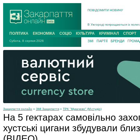
ПОВІДОМИТИ НОВИНУ
Інструктора районного ТЦК на Зак
В Ужгороді попрощаються із полег
В Ужгороді 5 серпня попрощаються
ПОЛІТИКА
ЕКОНОМІКА
СОЦІО
КУЛЬТУРА
КРИМІНАЛ
СПОРТ
Підтвердили загибель захисника і
Субота, 8 серпня 2026
ЗМІ
ПАРТІЇ
БРЕНДИ
ГРОМАД
На війні з рф поліг військовий з 
На Хустщині внаслідок ДТП за уча
Інструктора районного ТЦК на Зак
Закарпаття онлайн
»
ЗМІ Закарпаття
»
ТРК "Мукачево" (М-студіо)
На 5 гектарах самовільно захо
хустські цигани збудували близ
(ВІДЕО)