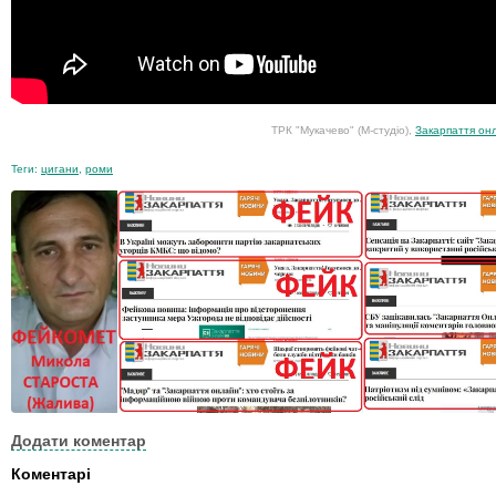
ТРК "Мукачево" (М-студіо),
Закарпаття он
Теги:
цигани
,
роми
Додати коментар
Коментарі