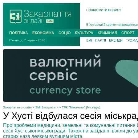
ПОВІДОМИТИ НОВИНУ
Інструктора районного ТЦК на Зак
В Ужгороді попрощаються із полег
В Ужгороді 5 серпня попрощаються
Підтвердили загибель захисника і
ПОЛІТИКА
ЕКОНОМІКА
СОЦІО
КУЛЬТУРА
КРИМІНАЛ
СПОРТ
На війні з рф поліг військовий з 
П'ятниця, 7 серпня 2026
ЗМІ
ПАРТІЇ
БРЕНДИ
ГРОМАД
На Хустщині внаслідок ДТП за уча
Інструктора районного ТЦК на Зак
Закарпаття онлайн
»
ЗМІ Закарпаття
»
ТРК "Мукачево" (М-студіо)
У Хусті відбулася сесія міськр
Про проблеми медицини, земельні та комунальні питання 
сесії Хустської міської ради. Також на засіданні взяли до
старих назв деяким вулицям міста.