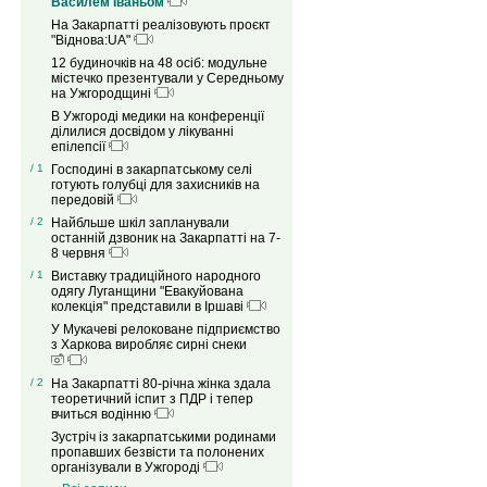
Василем Іваньом
На Закарпатті реалізовують проєкт
"Віднова:UA"
12 будиночків на 48 осіб: модульне
містечко презентували у Середньому
на Ужгородщині
В Ужгороді медики на конференції
ділилися досвідом у лікуванні
епілепсії
/ 1
Господині в закарпатському селі
готують голубці для захисників на
передовій
/ 2
Найбльше шкіл запланували
останній дзвоник на Закарпатті на 7-
8 червня
/ 1
Виставку традиційного народного
одягу Луганщини "Евакуйована
колекція" представили в Іршаві
У Мукачеві релоковане підприємство
з Харкова виробляє сирні снеки
/ 2
На Закарпатті 80-річна жінка здала
теоретичний іспит з ПДР і тепер
вчиться водінню
Зустріч із закарпатськими родинами
пропавших безвісти та полонених
організували в Ужгороді