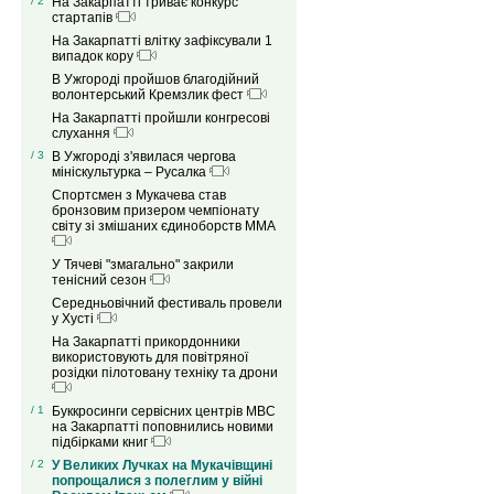
/ 2
На Закарпатті триває конкурс
стартапів
На Закарпатті влітку зафіксували 1
випадок кору
В Ужгороді пройшов благодійний
волонтерський Кремзлик фест
На Закарпатті пройшли конгресові
слухання
/ 3
В Ужгороді з'явилася чергова
мініскультурка – Русалка
Спортсмен з Мукачева став
бронзовим призером чемпіонату
світу зі змішаних єдиноборств ММА
У Тячеві "змагально" закрили
тенісний сезон
Середньовічний фестиваль провели
у Хусті
На Закарпатті прикордонники
використовують для повітряної
розідки пілотовану техніку та дрони
/ 1
Буккросинги сервісних центрів МВС
на Закарпатті поповнились новими
підбірками книг
/ 2
У Великих Лучках на Мукачівщині
попрощалися з полеглим у війні