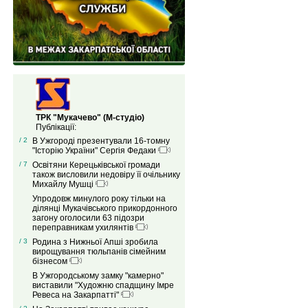
ТРК "Мукачево" (М-студіо)
Публікації:
/ 2
В Ужгороді презентували 16-томну
"Історію України" Сергія Федаки
/ 7
Освітяни Керецьківської громади
також висловили недовіру її очільнику
Михайлу Мушці
Упродовж минулого року тільки на
ділянці Мукачівського прикордонного
загону оголосили 63 підозри
переправникам ухилянтів
/ 3
Родина з Нижньої Апші зробила
вирощування тюльпанів сімейним
бізнесом
В Ужгородському замку "камерно"
виставили "Художню спадщину Імре
Ревеса на Закарпатті"