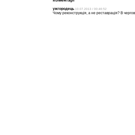
ужгородець
10.07.2013 / 00:46:52
Чому реконструкція, а не реставрація? В чергов