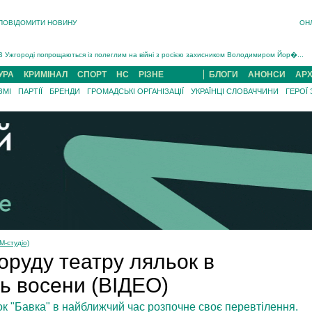
ПОВІДОМИТИ НОВИНУ
ОН
Інструктора районного ТЦК на Закарпатті судитимуть за обвинуваченням у катув...
В Ужгороді попрощаються із полеглим на війні з росією захисником Володимиром Йор�...
В Ужгороді 5 серпня попрощаються із захисником Богданом Югасом, який два роки �...
УРА
КРИМІНАЛ
СПОРТ
НС
РІЗНЕ
БЛОГИ
АНОНСИ
АРХ
Підтвердили загибель захисника із Нанкова на Хустщині Юліана Гербея (ФОТО)[/gree...
ЗМІ
ПАРТІЇ
БРЕНДИ
ГРОМАДСЬКІ ОРГАНІЗАЦІЇ
УКРАЇНЦІ СЛОВАЧЧИНИ
ГЕРОЇ
На війні з рф поліг військовий з Виноградова Ігнат Роздяловський (ФОТО)...
На Хустщині внаслідок ДТП за участі трьох авто постраждали 13 людей (ФОТО)...
Інструктора районного ТЦК на Закарпатті судитимуть за обвинувачен...
М-студіо)
оруду театру ляльок в
ь восени (ВІДЕО)
к "Бавка" в найближчий час розпочне своє перевтілення.