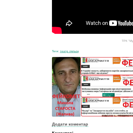
ТРК "Му
Теги:
театр ляльок
Додати коментар
Коментарі