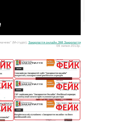
качево" (М-студіо),
Закарпаття онлайн.ЗМІ Закарпаття
09 липня 2013р.