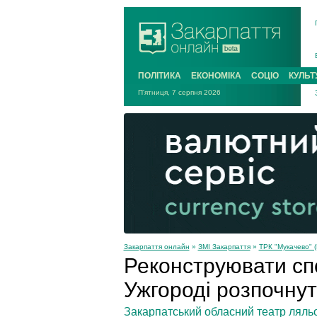
ПОЛІТИКА
ЕКОНОМІКА
СОЦІО
КУЛЬТ
П'ятниця, 7 серпня 2026
Закарпаття онлайн
»
ЗМІ Закарпаття
»
ТРК "Мукачево" (
Реконструювати сп
Ужгороді розпочнут
Закарпатський обласний театр ляльо