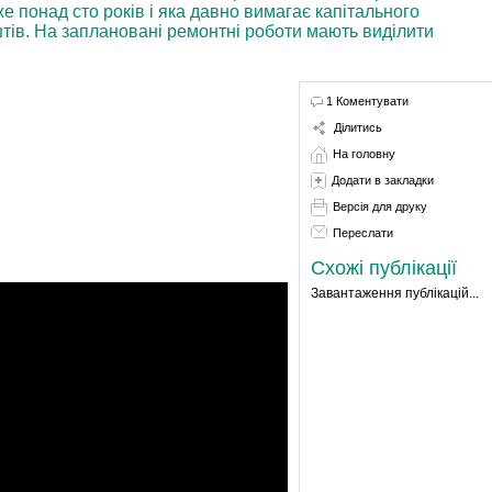
же понад сто років і яка давно вимагає капітального
штів. На заплановані ремонтні роботи мають виділити
1 Коментувати
Ділитись
На головну
Додати в закладки
Версія для друку
Переслати
Схожі публікації
Завантаження публікацій...