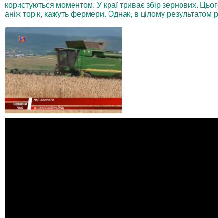
користуються моментом. У краї триває збір зернових. Цьо
аніж торік, кажуть фермери. Однак, в цілому результатом р