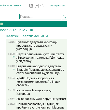
ЛАЙН МОВЛЕННЯ
Авторизація
ІВ
 ЗАКАРПАТТЯ
PRO URBE
Політичні партії: ЗАПИСИ
11:15
Буланов: Депутати міськради
продовжують зраджувати
ужгородців
14:28
Партія регіонів на Хустщині також
/ 8
ліквідувалася, а голова РДА подав
у відставку
13:40
Звернення народного депутата
/ 1
Валерія Пацкана до закарпатців у
світлі захоплення будівля ОДА
18:24
УДАР: Події в Ужгороді не є
«експортом» революції з інших
областей
15:39
Рахівський Майдан їде до
Ужгорода
13:34
Закарпатську ОДА беруть штурмом
13:32
Пацкан розповів "ДОЖДЮ", як
пройшла зустріч Кличко і Меркель