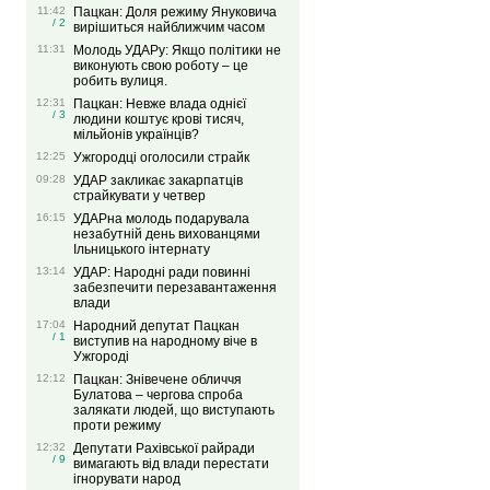
11:42
Пацкан: Доля режиму Януковича
/ 2
вирішиться найближчим часом
11:31
Молодь УДАРу: Якщо політики не
виконують свою роботу – це
робить вулиця.
12:31
Пацкан: Невже влада однієї
/ 3
людини коштує крові тисяч,
мільйонів українців?
12:25
Ужгородці оголосили страйк
09:28
УДАР закликає закарпатців
страйкувати у четвер
16:15
УДАРна молодь подарувала
незабутній день вихованцями
Ільницького інтернату
13:14
УДАР: Народні ради повинні
забезпечити перезавантаження
влади
17:04
Народний депутат Пацкан
/ 1
виступив на народному віче в
Ужгороді
12:12
Пацкан: Знівечене обличчя
Булатова – чергова спроба
залякати людей, що виступають
проти режиму
12:32
Депутати Рахівської райради
/ 9
вимагають від влади перестати
ігнорувати народ