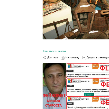
Теги:
музей
,
Іршава
Ділитись
На головну
Додати в закладк