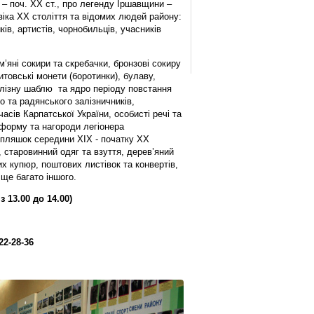
Х – поч. ХХ ст., про легенду Іршавщини –
віка ХХ століття та відомих людей району:
ків, артистів, чорнобильців, учасників
’яні сокири та скребачки, бронзові сокиру
товські монети (боротинки), булаву,
алізну шаблю та ядро періоду повстання
о та радянського залізничників,
часів Карпатської України, особисті речі та
іформу та нагороди легіонера
 пляшок середини XIX - початку XX
, старовинний одяг та взуття, дерев’яний
х купюр, поштових листівок та конвертів,
 ще багато іншого.
 13.00 до 14.00)
22-28-36