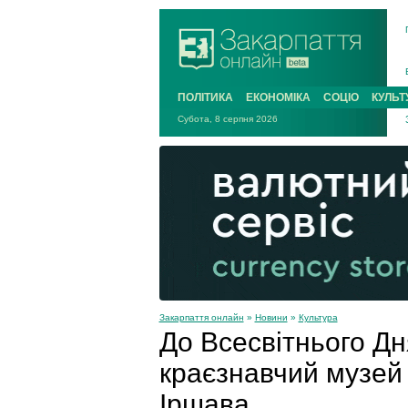
ПОЛІТИКА
ЕКОНОМІКА
СОЦІО
КУЛЬТ
Субота, 8 серпня 2026
Закарпаття онлайн
»
Новини
»
Культура
До Всесвітнього Дн
краєзнавчий музей 
Іршава