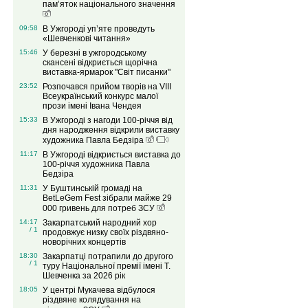
пам’яток національного значення
09:58
В Ужгороді уп’яте проведуть
«Шевченкові читання»
15:46
У березні в ужгородському
скансені відкриється щорічна
виставка-ярмарок "Світ писанки"
23:52
Розпочався прийом творів на VІIІ
Всеукраїнський конкурс малої
прози імені Івана Чендея
15:33
В Ужгороді з нагоди 100-річчя від
дня народження відкрили виставку
художника Павла Бедзіра
11:17
В Ужгороді відкриється виставка до
100-річчя художника Павла
Бедзіра
11:31
У Буштинській громаді на
BetLeGem Fest зібрали майже 29
000 гривень для потреб ЗСУ
14:17
Закарпатський народний хор
/ 1
продовжує низку своїх різдвяно-
новорічних концертів
18:30
Закарпатці потрапили до другого
/ 1
туру Національної премії імені Т.
Шевченка за 2026 рік
18:05
У центрі Мукачева відбулося
різдвяне колядування на