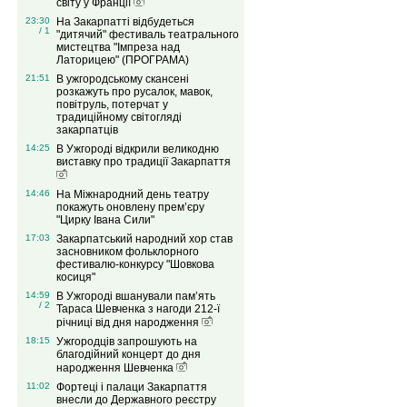
світу у Франції
23:30
На Закарпатті відбудеться
/ 1
"дитячий" фестиваль театрального
мистецтва "Імпреза над
Латорицею" (ПРОГРАМА)
21:51
В ужгородському скансені
розкажуть про русалок, мавок,
повітруль, потерчат у
традиційному світогляді
закарпатців
14:25
В Ужгороді відкрили великодню
виставку про традиції Закарпаття
14:46
На Міжнародний день театру
покажуть оновлену прем’єру
"Цирку Івана Сили"
17:03
Закарпатський народний хор став
засновником фольклорного
фестивалю-конкурсу "Шовкова
косиця"
14:59
В Ужгороді вшанували пам’ять
/ 2
Тараса Шевченка з нагоди 212-ї
річниці від дня народження
18:15
Ужгородців запрошують на
благодійний концерт до дня
народження Шевченка
11:02
Фортеці і палаци Закарпаття
внесли до Державного реєстру