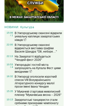
НОВИНИ: Культура
15:06
В Ужгородському скансені відкрили
/ 1
унікальну каплицю закарпатських
німців
22:00
В Ужгородському скансені
відкриється виставка графіки
Василя Шандра "Ой, неборе…"
22:13
На Закарпатті відбудеться
"Чендей-фест 2026"
10:53
Ужгородців і гостей міста
/ 4
запрошують на Купала Фест цими
вихідними
16:32
В Ужгороді оголосили короткий
список VIІІ Всеукраїнського
літературного конкурсу малої
прози імені Івана Чендея
15:35
У Мукачеві стартував живописний
пленер "Мукачівська весна – 2026"
10:13
Закарпатські танцюристи стали
срібними призерами чемпіонату