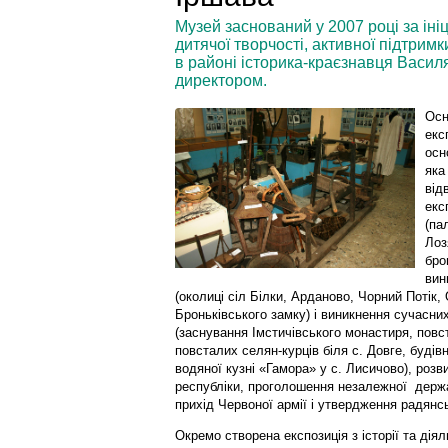
Музей заснований у 2007 році за іні
дитячої творчості, активної підтрим
в районі історика-краєзнавця Васил
директором.
Осн
екс
осн
яка
від
екс
(па
Лоз
бро
вин
(околиці сіл Білки, Арданово, Чорний Потік, 
Броньківського замку) і виникнення сучасних
(заснування Імстичівського монастиря, повст
повсталих селян-курців біля с. Довге, буді
водяної кузні «Гамора» у с. Лисичово), розв
республіки, проголошення незалежної держа
прихід Червоної армії і утвердження радянсь
Окремо створена експозиція з історії та дія