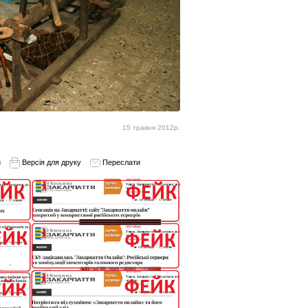
15 травня 2012р.
и
Версія для друку
Переслати