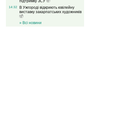
підтримку ЗСУ
14:32
В Ужгороді відкриють ювілейну
виставку закарпатських художників
» Всі новини