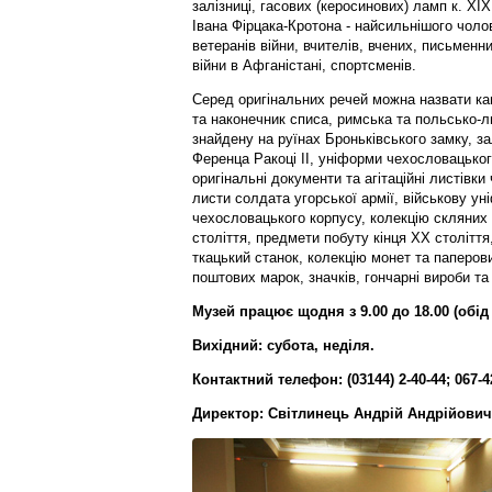
залізниці, гасових (керосинових) ламп к. ХІ
Івана Фірцака-Кротона - найсильнішого чоло
ветеранів війни, вчителів, вчених, письменни
війни в Афганістані, спортсменів.
Серед оригінальних речей можна назвати кам
та наконечник списа, римська та польсько-ли
знайдену на руїнах Броньківського замку, з
Ференца Ракоці ІІ, уніформи чехословацьког
оригінальні документи та агітаційні листівки 
листи солдата угорської армії, військову ун
чехословацького корпусу, колекцію скляних
століття, предмети побуту кінця XX століття
ткацький станок, колекцію монет та паперови
поштових марок, значків, гончарні вироби та
Музей працює щодня з 9.00 до 18.00 (обід з
Вихідний: субота, неділя.
Контактний телефон: (03144) 2-40-44; 067-4
Директор: Світлинець Андрій Андрійович