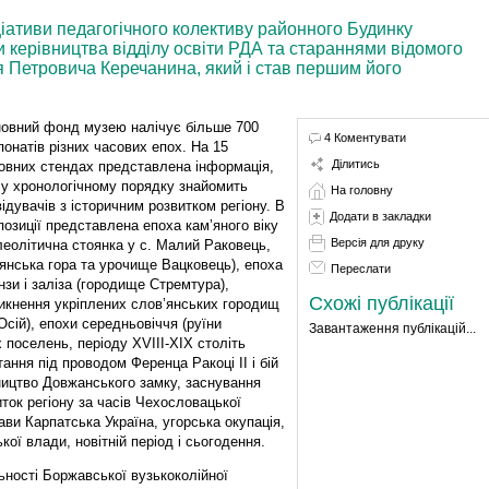
ціативи педагогічного колективу районного Будинку
ки керівництва відділу освіти РДА та стараннями відомого
я Петровича Керечанина, який і став першим його
овний фонд музею налічує більше 700
4 Коментувати
понатів різних часових епох. На 15
Ділитись
овних стендах представлена інформація,
 у хронологічному порядку знайомить
На головну
відувачів з історичним розвитком регіону. В
Додати в закладки
позиції представлена епоха кам’яного віку
Версія для друку
леолітична стоянка у с. Малий Раковець,
янська гора та урочище Вацковець), епоха
Переслати
нзи і заліза (городище Стремтура),
Схожі публікації
икнення укріплених слов’янських городищ
Осій), епохи середньовіччя (руїни
Завантаження публікацій...
 поселень, періоду XVIII-XIX століть
ання під проводом Ференца Ракоці ІІ і бій
вництво Довжанського замку, заснування
иток регіону за часів Чехословацької
ви Карпатська Україна, угорська окупація,
кої влади, новітній період і сьогодення.
льності Боржавської вузькоколійної