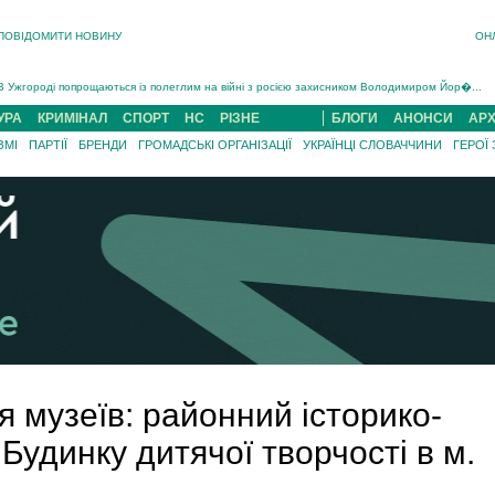
ПОВІДОМИТИ НОВИНУ
ОН
Інструктора районного ТЦК на Закарпатті судитимуть за обвинуваченням у катув...
В Ужгороді попрощаються із полеглим на війні з росією захисником Володимиром Йор�...
В Ужгороді 5 серпня попрощаються із захисником Богданом Югасом, який два роки �...
УРА
КРИМІНАЛ
СПОРТ
НС
РІЗНЕ
БЛОГИ
АНОНСИ
АРХ
Підтвердили загибель захисника із Нанкова на Хустщині Юліана Гербея (ФОТО)[/gree...
ЗМІ
ПАРТІЇ
БРЕНДИ
ГРОМАДСЬКІ ОРГАНІЗАЦІЇ
УКРАЇНЦІ СЛОВАЧЧИНИ
ГЕРОЇ
На війні з рф поліг військовий з Виноградова Ігнат Роздяловський (ФОТО)...
На Хустщині внаслідок ДТП за участі трьох авто постраждали 13 людей (ФОТО)...
Інструктора районного ТЦК на Закарпатті судитимуть за обвинувачен...
я музеїв: районний історико-
Будинку дитячої творчості в м.