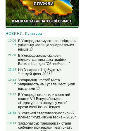
НОВИНИ: Культура
15:06
В Ужгородському скансені відкрили
/ 1
унікальну каплицю закарпатських
німців
22:00
В Ужгородському скансені
відкриється виставка графіки
Василя Шандра "Ой, неборе…"
22:13
На Закарпатті відбудеться
"Чендей-фест 2026"
10:53
Ужгородців і гостей міста
/ 4
запрошують на Купала Фест цими
вихідними
16:32
В Ужгороді оголосили короткий
список VIІІ Всеукраїнського
літературного конкурсу малої
прози імені Івана Чендея
15:35
У Мукачеві стартував живописний
пленер "Мукачівська весна – 2026"
10:13
Закарпатські танцюристи стали
срібними призерами чемпіонату