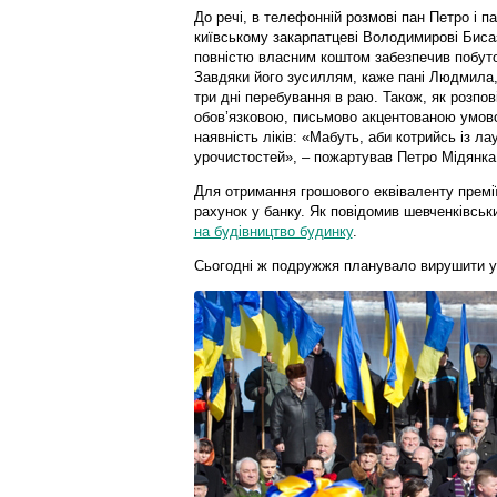
До речі, в телефонній розмові пан Петро і 
київському закарпатцеві Володимирові Бисаз
повністю власним коштом забезпечив побуто
Завдяки його зусиллям, каже пані Людмила, 
три дні перебування в раю. Також, як розпо
обов’язковою, письмово акцентованою умово
наявність ліків: «Мабуть, аби котрийсь із л
урочистостей», – пожартував Петро Мідянка
Для отримання грошового еквіваленту премі
рахунок у банку. Як повідомив шевченківськ
на будівництво будинку
.
Сьогодні ж подружжя планувало вирушити у 