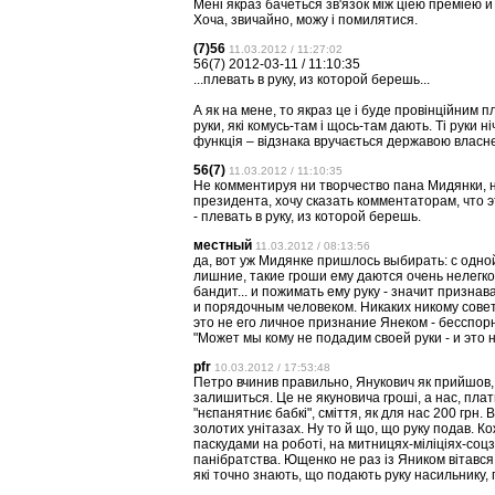
Менi якраз бачеться зв'язок мiж цiею премiею и
Хоча, звичайно, можу i помилятися.
(7)56
11.03.2012 / 11:27:02
56(7) 2012-03-11 / 11:10:35
...плевать в руку, из которой берешь...
А як на мене, то якраз це і буде провінційним 
руки, які комусь-там і щось-там дають. Ті руки 
функція – відзнака вручається державою власне 
56(7)
11.03.2012 / 11:10:35
Не комментируя ни творчество пана Мидянки, н
президента, хочу сказать комментаторам, что 
- плевать в руку, из которой берешь.
местный
11.03.2012 / 08:13:56
да, вот уж Мидянке пришлось выбирать: с одной
лишние, такие гроши ему даются очень нелегко
бандит... и пожимать ему руку - значит призна
и порядочным человеком. Никаких никому совет
это не его личное признание Янеком - бесспор
"Может мы кому не подадим своей руки - и это н
pfr
10.03.2012 / 17:53:48
Петро вчинив правильно, Янукович як прийшов, 
залишиться. Це не якуновича гроші, а нас, плат
"нєпанятниє бабкі", сміття, як для нас 200 грн. 
золотих унітазах. Ну то й що, що руку подав. Ко
паскудами на роботі, на митницях-міліціях-соц
панібратства. Ющенко не раз із Яником вітався за
які точно знають, що подають руку насильнику, г