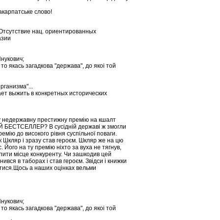
акарпатське слово!
) Отсутствие нац. ориентированных
азии
Янукович;
то якась загадкова "держава", до якоi той
рганизма"...
ает выжить в конкретных исторических
у недержавну престижну премію на кшалт
 БЕСТСЕЛЛЕР? В сусідній державі ж змогли
емію до високого рівня суспільної поваги.
як Шкляр і зразу став героєм. Шкляр же на цю
. Його на ту премію ніхто за вуха не тягнув,
упити місце конкуренту. Чи зашкодив цей
нився в таборах і став героєм. Звідси і книжки
атися.Щось а наших оцінках вельми
Янукович;
то якась загадкова "держава", до якоi той