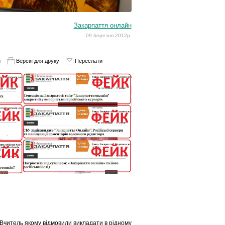
Закарпаття онлайн
09 березня 2012р.
и
Версія для друку
Переслати
 Вчитель якому відмовили викладати в рідному