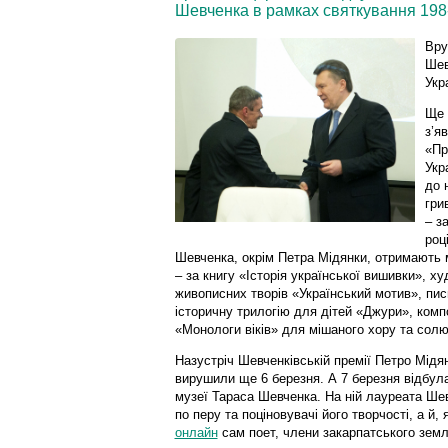
Шевченка в рамках святкування 198-
Вру
Шев
Укр
Ще 
з’я
«Пр
Укр
до 
гри
– з
роц
Шевченка, окрім Петра Мідянки, отримають
– за книгу «Історія української вишивки», х
живописних творів «Український мотив», пи
історичну трилогію для дітей «Джури», комп
«Монологи віків» для мішаного хору та солю
Назустріч Шевченківській премії Петро Мі
вирушили ще 6 березня. А 7 березня відбу
музеї Тараса Шевченка. На ній лауреата Шевч
по перу та поціновувачі його творчості, а й,
онлайн
сам поет, члени закарпатського земл