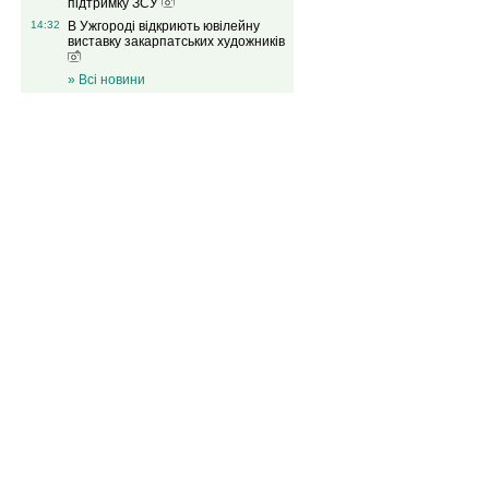
підтримку ЗСУ
14:32
В Ужгороді відкриють ювілейну
виставку закарпатських художників
» Всі новини