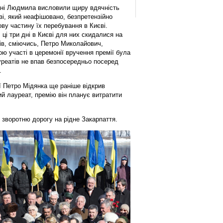
пані Людмила висловили щиру вдячність
і, який неафішовано, безпретензійно
ву частину їх перебування в Києві.
ці три дні в Києві для них скидалися на
вів, сміючись, Петро Миколайович,
ю участі в церемонії вручення премії була
ауреатів не впав безпосередньо посеред
.
ї Петро Мідянка ще раніше відкрив
ий лауреат, премію він планує витратити
зворотню дорогу на рідне Закарпаття.