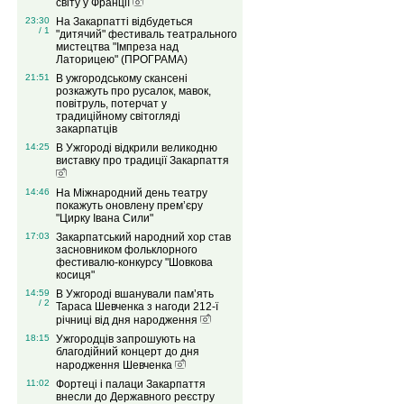
світу у Франції
23:30
На Закарпатті відбудеться
/ 1
"дитячий" фестиваль театрального
мистецтва "Імпреза над
Латорицею" (ПРОГРАМА)
21:51
В ужгородському скансені
розкажуть про русалок, мавок,
повітруль, потерчат у
традиційному світогляді
закарпатців
14:25
В Ужгороді відкрили великодню
виставку про традиції Закарпаття
14:46
На Міжнародний день театру
покажуть оновлену прем’єру
"Цирку Івана Сили"
17:03
Закарпатський народний хор став
засновником фольклорного
фестивалю-конкурсу "Шовкова
косиця"
14:59
В Ужгороді вшанували пам’ять
/ 2
Тараса Шевченка з нагоди 212-ї
річниці від дня народження
18:15
Ужгородців запрошують на
благодійний концерт до дня
народження Шевченка
11:02
Фортеці і палаци Закарпаття
внесли до Державного реєстру