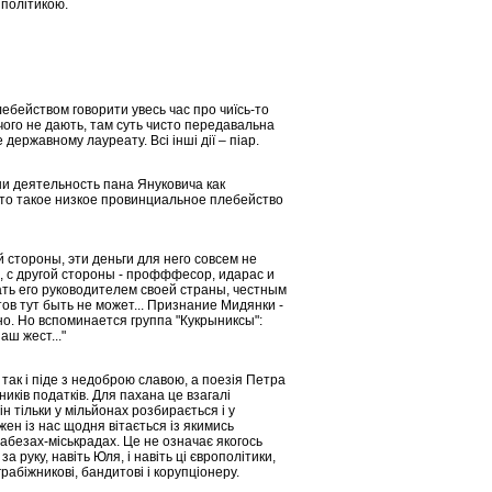
 полiтикою.
плебейством говорити увесь час про чиїсь-то
нічого не дають, там суть чисто передавальна
державному лауреату. Всі інші дії – піар.
и деятельность пана Януковича как
это такое низкое провинциальное плебейство
 стороны, эти деньги для него совсем не
, с другой стороны - профффесор, идарас и
вать его руководителем своей страны, честным
ов тут быть не может... Признание Мидянки -
но. Но вспоминается группа "Кукрыниксы":
аш жест..."
так і піде з недоброю славою, а поезія Петра
ників податків. Для пахана це взагалі
Він тільки у мільйонах розбирається і у
жен із нас щодня вітається із якимись
забезах-міськрадах. Це не означає якогось
 руку, навіть Юля, і навіть ці європолітики,
рабіжникові, бандитові і корупціонеру.