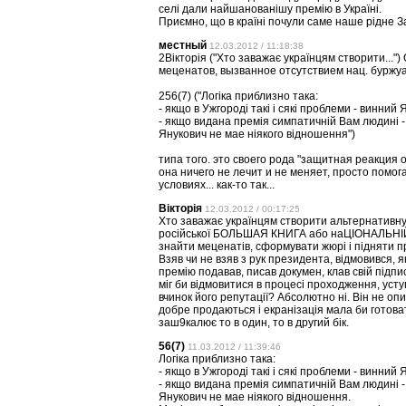
селі дали найшанованішу премію в Україні.
Приємно, що в країні почули саме наше рідне З
местный
12.03.2012 / 11:18:38
2Вікторія ("Хто заважає українцям створити..."
меценатов, вызванное отсутствием нац. буржу
256(7) ("Логiка приблизно така:
- якщо в Ужгородi такi i сякi проблеми - винний 
- якщо видана премiя симпатичнiй Вам людинi - 
Янукович не мае нiякого вiдношення")
типа того. это своего рода "защитная реакция о
она ничего не лечит и не меняет, просто помог
условиях... как-то так...
Вікторія
12.03.2012 / 00:17:25
Хто заважає українцям створити альтернативн
російської БОЛЬШАЯ КНИГА або наЦІОНАЛЬНІЙ
знайти меценатів, сформувати жюрі і підняти пр
Взяв чи не взяв з рук президента, відмовився, 
премію подавав, писав докумен, клав свій підпис
міг би відмовитися в процесі проходження, уст
вчинок його репутації? Абсолютно ні. Він не опи
добре продаються і екранізація мала би готов
заш9калює то в один, то в другий бік.
56(7)
11.03.2012 / 11:39:46
Логiка приблизно така:
- якщо в Ужгородi такi i сякi проблеми - винний 
- якщо видана премiя симпатичнiй Вам людинi - 
Янукович не мае нiякого вiдношення.