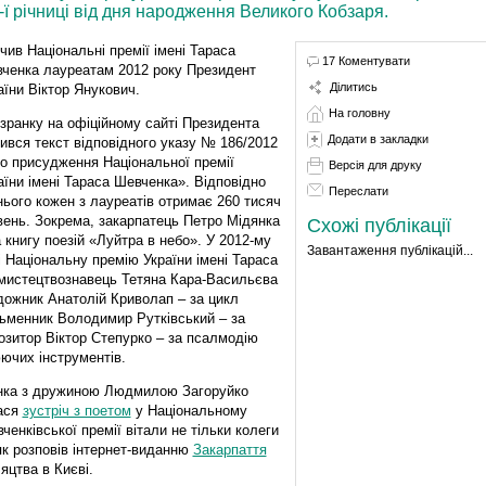
ї річниці від дня народження Великого Кобзаря.
чив Національні премії імені Тараса
17 Коментувати
ченка лауреатам 2012 року Президент
Ділитись
аїни Віктор Янукович.
На головну
зранку на офіційному сайті Президента
Додати в закладки
вився текст відповідного указу № 186/2012
о присудження Національної премії
Версія для друку
аїни імені Тараса Шевченка». Відповідно
Переслати
нього кожен з лауреатів отримає 260 тисяч
вень. Зокрема, закарпатець Петро Мідянка
Схожі публікації
а книгу поезій «Луйтра в небо». У 2012-му
Завантаження публікацій...
і Національну премію України імені Тараса
 мистецтвознавець Тетяна Кара-Васильєва
удожник Анатолій Криволап – за цикл
сьменник Володимир Рутківський – за
озитор Віктор Степурко – за псалмодію
ючих інструментів.
дянка з дружиною Людмилою Загоруйко
лася
зустріч з поетом
у Національному
енківської премії вітали не тільки колеги
 як розповів інтернет-виданню
Закарпаття
яцтва в Києві.