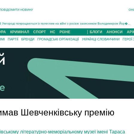
ПОВІДОМИТИ НОВИНУ
ОН
Інструктора районного ТЦК на Закарпатті судитимуть за обвинуваченням у катув...
В Ужгороді попрощаються із полеглим на війні з росією захисником Володимиром Йор�...
В Ужгороді 5 серпня попрощаються із захисником Богданом Югасом, який два роки �...
Підтвердили загибель захисника із Нанкова на Хустщині Юліана Гербея (ФОТО)[/gree...
УРА
КРИМІНАЛ
СПОРТ
НС
РІЗНЕ
БЛОГИ
АНОНСИ
АРХ
На війні з рф поліг військовий з Виноградова Ігнат Роздяловський (ФОТО)...
ЗМІ
ПАРТІЇ
БРЕНДИ
ГРОМАДСЬКІ ОРГАНІЗАЦІЇ
УКРАЇНЦІ СЛОВАЧЧИНИ
ГЕРОЇ
На Хустщині внаслідок ДТП за участі трьох авто постраждали 13 людей (ФОТО)...
Інструктора районного ТЦК на Закарпатті судитимуть за обвинувачен...
имав Шевченківську премію
івському літературно-меморіальному музеї імені Тараса