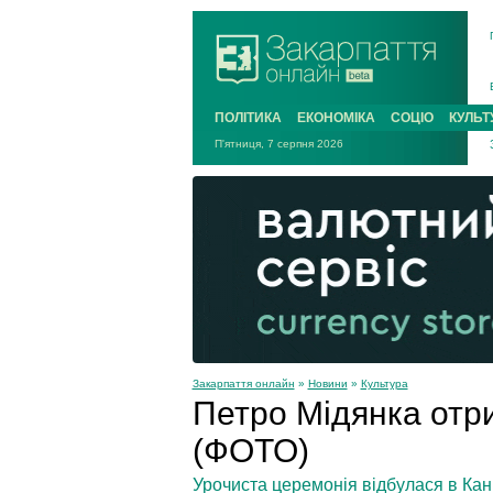
ПОЛІТИКА
ЕКОНОМІКА
СОЦІО
КУЛЬТ
П'ятниця, 7 серпня 2026
Закарпаття онлайн
»
Новини
»
Культура
Петро Мідянка отр
(ФОТО)
Урочиста церемонія відбулася в Кан