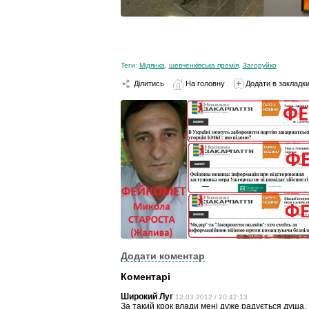
Теги:
Мідянка
,
шевченківська премія
,
Загоруйко
Ділитись
На головну
Додати в закладк
Додати коментар
Коментарі
Широкий Луг
12.03.2012 / 20:42:13
За такий крок влади мені дуже радується душа.