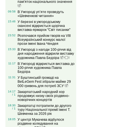
пам’яток національного значення
09:58
В Ужгороді уп’яте проведуть
«Шевченкові читання»
15:46
У березні в ужгородському
скансені відкриється щорічна
виставка-ярмарок "Світ писанки"
23:52
Розпочався прийом творів на VІIІ
Всеукраїнський конкурс малої
прози імені Івана Чендея
15:33
В Ужгороді з нагоди 100-річчя від
дня народження відкрили виставку
художника Павла Бедзіра
11:17
В Ужгороді відкриється виставка до
100-річчя художника Павла
Бедзіра
11:31
У Буштинській громаді на
BetLeGem Fest зібрали майже 29
000 гривень для потреб ЗСУ
14:17
Закарпатський народний хор
/ 1
продовжує низку своїх різдвяно-
новорічних концертів
18:30
Закарпатці потрапили до другого
/ 1
туру Національної премії імені Т.
Шевченка за 2026 рік
18:05
У центрі Мукачева відбулося
різдвяне колядування на