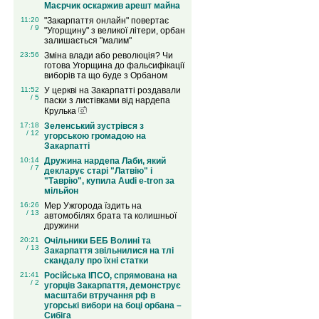
Маєрчик оскаржив арешт майна
11:20
"Закарпаття онлайн" повертає
/ 9
"Угорщину" з великої літери, орбан
залишається "малим"
23:56
Зміна влади або революція? Чи
готова Угорщина до фальсифікації
виборів та що буде з Орбаном
11:52
У церкві на Закарпатті роздавали
/ 5
паски з листівками від нардепа
Крулька
17:18
Зеленський зустрівся з
/ 12
угорською громадою на
Закарпатті
10:14
Дружина нардепа Лаби, який
/ 7
декларує старі "Латвію" і
"Таврію", купила Audi e-tron за
мільйон
16:26
Мер Ужгорода їздить на
/ 13
автомобілях брата та колишньої
дружини
20:21
Очільники БЕБ Волині та
/ 13
Закарпаття звільнилися на тлі
скандалу про їхні статки
21:41
Російська ІПСО, спрямована на
/ 2
угорців Закарпаття, демонструє
масштаби втручання рф в
угорські вибори на боці орбана –
Сибіга