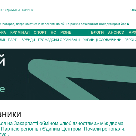
ПОВІДОМИТИ НОВИНУ
ОН
Інструктора районного ТЦК на Закарпатті судитимуть за обвинуваченням у катув...
В Ужгороді попрощаються із полеглим на війні з росією захисником Володимиром Йор�...
В Ужгороді 5 серпня попрощаються із захисником Богданом Югасом, який два роки �...
УРА
КРИМІНАЛ
СПОРТ
НС
РІЗНЕ
БЛОГИ
АНОНСИ
АРХ
Підтвердили загибель захисника із Нанкова на Хустщині Юліана Гербея (ФОТО)[/gree...
ЗМІ
ПАРТІЇ
БРЕНДИ
ГРОМАДСЬКІ ОРГАНІЗАЦІЇ
УКРАЇНЦІ СЛОВАЧЧИНИ
ГЕРОЇ
На війні з рф поліг військовий з Виноградова Ігнат Роздяловський (ФОТО)...
На Хустщині внаслідок ДТП за участі трьох авто постраждали 13 людей (ФОТО)...
Інструктора районного ТЦК на Закарпатті судитимуть за обвинувачен...
зники
ся на Закарпатті обміном «люб’язностями» між двома
Партією регіонів і Єдиним Центром. Почали регіонали,
усі.