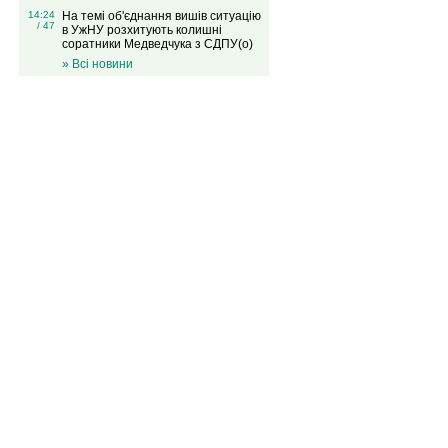
14:24
На темі об'єднання вишів ситуацію
/ 47
в УжНУ розхитують колишні
соратники Медведчука з СДПУ(о)
» Всі новини