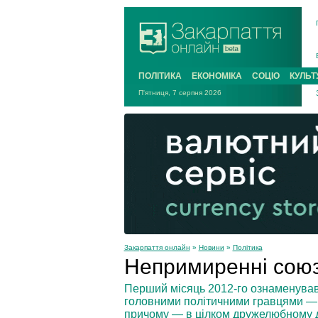
ПОЛІТИКА
ЕКОНОМІКА
СОЦІО
КУЛЬТ
П'ятниця, 7 серпня 2026
Закарпаття онлайн
»
Новини
»
Політика
Непримиренні сою
Перший місяць 2012-го ознаменував
головними політичними гравцями — 
причому — в цілком дружелюбному д