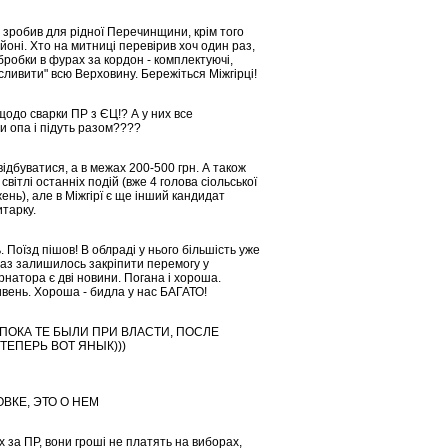
 зробив для рідної Перечинщини, крім того
оні. Хто на митниці перевірив хоч один раз,
робки в фурах за кордон - комплектуючі,
сливити" всю Верховину. Бережіться Міжгірці!
щодо сварки ПР з ЄЦ!? А у них все
и опа і підуть разом????
відбуватися, а в межах 200-500 грн. А також
світлі останніх подій (вже 4 голова сіольської
нь), але в Міжгірї є ще інший кандидат
тарку.
 Поїзд пішов! В облраді у нього більшість уже
раз залишилось закріпити перемогу у
натора є дві новини. Погана і хороша.
ивень. Хороша - бидла у нас БАГАТО!
,ПОКА ТЕ БЫЛИ ПРИ ВЛАСТИ, ПОСЛЕ
ТЕПЕРЬ ВОТ ЯНЫК)))
ВКЕ, ЭТО О НЕМ
 за ПР, вони гроші не платять на виборах,