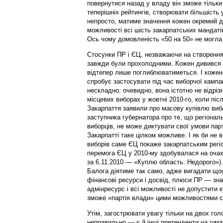
повернутися назад у владу він зможе тільки
теперішніх рейтингів, створювати більшість
непросто, матиме значення кожен окремий деп
можливості всі шість закарпатських мандатів
Ось чому домовленість «50 на 50» не могла 
Стосунки ПР і ЄЦ, незважаючи на створення 
завжди були прохолодними. Кожен дивився н
відтепер лише поглиблюватиметься. І кожен т
спробує застосувати під час виборчої кампа
нескладно: очевидно, вона істотно не відрізн
місцевих виборах у жовтні 2010-го, коли післ
Закарпаття заявили про масову купівлю виб
заступника губернатора про те, що регіональ
виборців, не може диктувати свої умови парт
Закарпатті таке цілком можливе. І як би не
виборів саме ЄЦ покаже закарпатським регі
перемога ЄЦ у 2010-му здобувалася на очах П
за 6.11.2010 — «Куплю область. Недорого»)
Балога діятиме так само, адже вигадати що
фінансові ресурси і досвід, плюси ПР — зна
адмінресурс і всі можливості не допустити 
зможе «партія влади» цими можливостями с
Утім, загострювати увагу тільки на двох го
неправильно — є й інші претенденти на шмат