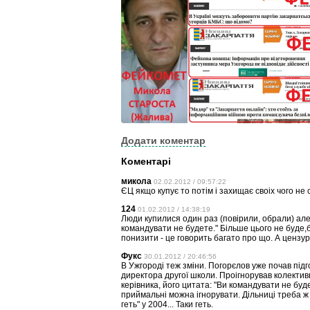
Додати коментар
Коментарі
микола
02.02.2012 / 09:57:22
ЄЦ якщо купує то потім і захищає своіх чого не
124
01.02.2012 / 14:38:19
Люди купилися один раз (повірили, обрали) але
командувати не будете." Більше цього не буде,б
понизити - це говорить багато про що. А цензура
Фукс
30.01.2012 / 20:46:56
В Ужгороді теж зміни. Погорєлов уже почав підго
директора другої школи. Проігнорував колектив
керівника, його цитата: "Ви командувати не будет
приймальні можна ігнорувати. Дільниці треба ж
геть" у 2004... Таки геть.