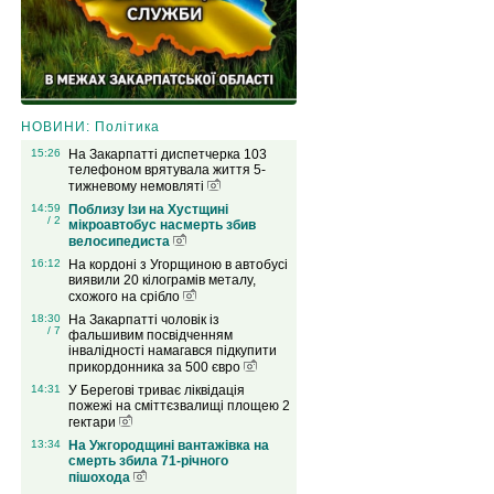
НОВИНИ: Політика
15:26
На Закарпатті диспетчерка 103
телефоном врятувала життя 5-
тижневому немовляті
14:59
Поблизу Ізи на Хустщині
/ 2
мікроавтобус насмерть збив
велосипедиста
16:12
На кордоні з Угорщиною в автобусі
виявили 20 кілограмів металу,
схожого на срібло
18:30
На Закарпатті чоловік із
/ 7
фальшивим посвідченням
інвалідності намагався підкупити
прикордонника за 500 євро
14:31
У Берегові триває ліквідація
пожежі на сміттєзвалищі площею 2
гектари
13:34
На Ужгородщині вантажівка на
смерть збила 71-річного
пішохода