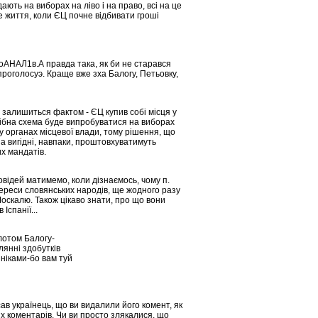
ють на виборах на ліво і на право, всі на це
ке життя, коли ЄЦ почне відбивати гроші
АНАЛ1в.А правда така, як би не старався
проголосуэ. Краще вже зха Балогу, Петьовку,
т залишиться фактом - ЄЦ купив собі місця у
одібна схема буде випробуватися на виборах
 у органах місцевої влади, тому рішення, що
 а вигідні, навпаки, проштовхуватимуть
х мандатів.
відей матимемо, коли дізнаємось, чому п.
ереси словянських народів, ще жодного разу
. Москалю. Також цікаво знати, про що вони
Іспанії...
лотом Балогу-
лянні здобутків
ніками-бо вам туй
ав українець, що ви видалили його комент, як
х коментарів. Чи ви просто злякалися, що