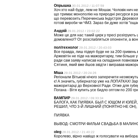
Опрышка
30.01.2012 / 11:07:59
Хоч хто най буде, лем не Мошак. Чоловік нич не
що тримає монополію на природні ресурси в рай
що перевозить Перечинська Індустрія Деревооб
готові вироби чи ЧМЗ. Зараз би дуже хотів "оща
Андрій
29.01.2012 / 23:02:22
Може це для нас такий цирк у пресі розігрують 
домовлено!? От розслабляться опоненти, а вон
політехнолог
29.01.2012 / 20:43:03
Все правда, лиш підкуп буде не за 200 гривень 
Аржевітін не піде на мажоритарку, тим більше у 
ради сам заяву написав на складання повноваже
Сятиня, який вже йшов звідти і вигравав мажори
Міша
29.01.2012 / 20:24:26
Регіонали Вітькові нічого заперечити незможуть.
є! А значить, губернатор уже на ЛОПАТКАХ! За
мажоритарці до Верховної Ради. Отже для губер
Погана - Вітя купить усе бидло оптом по 200 гр
ВАМПИР
29.01.2012 / 09:33:34
БАЛОГА, КАК ПИЯВКА. БЫЛ С ЮЩОМ И ЮЛЕЙ
РЕШИЛ, ЧТО 3-Й ЛИШНИЙ (ПОНЯТНО НЕ ОН), 
ПИЯВКА
ВЫВОД- СМОТРИ ФИЛЬМ СВАДЬБА В МАЛИНО
oleg
28.01.2012 / 21:40:22
Королево, вірно навіщо ж голосувати на виборах