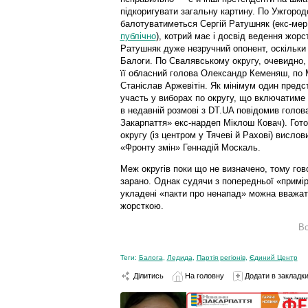
підкоригувати загальну картину. По Ужгоро
балотуватиметься Сергій Ратушняк (екс-мер
публічно
), котрий має і досвід ведення жорс
Ратушняк дуже незручний опонент, оскільки 
Балоги. По Свалявському округу, очевидно, 
її обласний голова Олександр Кеменяш, по 
Станіслав Аржевітін. Як мінімум один предс
участь у виборах по округу, що включатиме
в недавній розмові з DT.UA повідомив голов
Закарпаття» екс-нардеп Міклош Ковач). Гот
округу (із центром у Тячеві й Рахові) вислов
«Фронту змін» Геннадій Москаль.
Меж округів поки що не визначено, тому гов
зарано. Однак судячи з попередньої «примір
укладені «пакти про ненапад» можна вважат
жорсткою.
В
Теги:
Балога
,
Ледида
,
Партія регіонів
,
Єдиний Центр
Ділитись
На головну
Додати в закладк