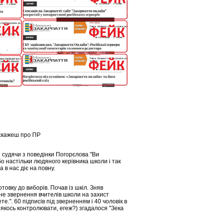
 скажеш про ПР
 судячи з поведінки Погорєлова "Ви
о настільки людяного керівника школи і так
 в нас діє на повну.
товку до виборів. Почав із шкіл. Зняв
не звернення вчителів школи на захист
е.". 60 підписів під зверненням і 40 чоловік в
 якось контролювати, егеж?) згадалося "Зека