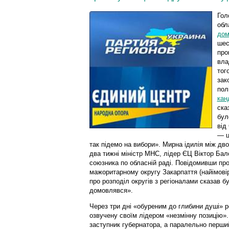
Гол
обл
дом
шес
про
вла
тог
зак
пол
кан
ска
бул
від
— ц
так підемо на вибори». Мирна ідилія між д
два тижні міністр МНС, лідер ЄЦ Віктор Бал
союзника по обласній раді. Повідомивши про
мажоритарному округу Закарпаття (найімовір
про розподіл округів з регіоналами сказав бу
домовлявся».
Через три дні «обуреним до глибини душі» р
озвучену своїм лідером «незмінну позицію».
заступник губернатора, а паралельно перший