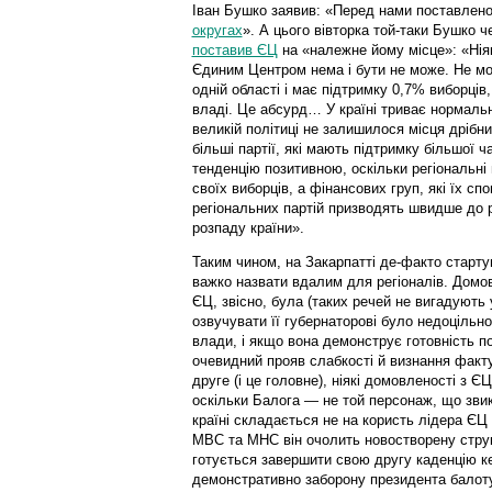
Іван Бушко заявив: «Перед нами поставлено
округах
». А цього вівторка той-таки Бушко ч
поставив ЄЦ
на «належне йому місце»: «Ніяко
Єдиним Центром нема і бути не може. Не мо
одній області і має підтримку 0,7% виборців,
владі. Це абсурд… У країні триває нормал
великій політиці не залишилося місця дрібни
більші партії, які мають підтримку більшої
тенденцію позитивною, оскільки регіональні
своїх виборців, а фінансових груп, які їх сп
регіональних партій призводять швидше до р
розпаду країни».
Таким чином, на Закарпатті де-факто старту
важко назвати вдалим для регіоналів. Домов
ЄЦ, звісно, була (таких речей не вигадують у
озвучувати її губернаторові було недоцільн
влади, і якщо вона демонструє готовність п
очевидний прояв слабкості й визнання факту
друге (і це головне), ніякі домовленості з Є
оскільки Балога — не той персонаж, що звик
країні складається не на користь лідера ЄЦ
МВС та МНС він очолить новостворену струк
готується завершити свою другу каденцію ке
демонстративно заборону президента балот