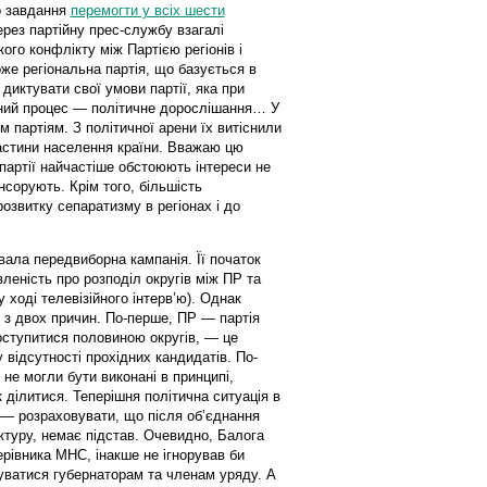
 зав­дання
перемогти у всіх шести
ерез партійну прес-службу взагалі
го конфлікту між Пар­тією регіонів і
же регіональна партія, що базується в
 диктувати свої умови партії, яка при
ьний процес — політичне дорослішання… У
м партіям. З політичної арени їх витіснили
 частини населення країни. Вважаю цю
 партії найчастіше обстоюють інтереси не
онсорують. Крім того, більшість
озвитку сепаратизму в регіонах і до
вала передвиборна кампанія. Її початок
леність про розподіл округів між ПР та
 ході телевізійного інтерв’ю). Однак
о з двох причин. По-перше, ПР — партія
оступитися половиною округів, — це
 відсутності прохідних кандидатів. По-
Ц не могли бути виконані в принципі,
 ділитися. Теперішня політична ситуація в
 — розраховувати, що після об’єднання
туру, немає підстав. Очевидно, Балога
рівника МНС, інакше не ігнорував би
уватися губернаторам та членам уряду. А