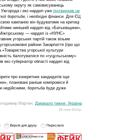
дському округу як самовисуванець
 Ужгорода і екс-нардеп уже
підтвердив це
ткої боротьби, і необхідні фінанси. Для ЄЦ
свою кампанію він будуватиме на критиці
йтиме нинішній нардеп від «Батьківщини»,
Міжгірському — нардеп із «НУНС»
тавник угорських партій також візьме
 угорськомовні райони Закарпаття (про що
а «Товариства угорської культури
овність балотуватися по «гуцульському»
ив екс-губернатор області нардеп від
орити про конкретних кандидатів іще
ки», плановані раніше компроміси й
и недійсними, боротьба буде дуже
олодимир Мартин,
Дзеркало тижня. Україна
28 січня 2012р.
и
Версія для друку
Переслати