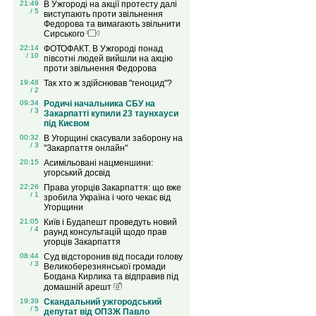
21:49
В Ужгороді на акції протесту далі
/ 5
виступають проти звільнення
Федорова та вимагають звільнити
Сирського
22:14
ФОТОФАКТ. В Ужгороді понад
/ 10
півсотні людей вийшли на акцію
проти звільнення Федорова
19:48
Так хто ж здійснював "геноцид"?
/ 2
09:34
Родичі начальника СБУ на
/ 3
Закарпатті купили 23 таунхауси
під Києвом
00:32
В Угорщині скасували заборону на
/ 3
"Закарпаття онлайн"
20:15
Асимільовані нацменшини:
угорський досвід
22:26
Права угорців Закарпаття: що вже
/ 1
зробила Україна і чого чекає від
Угорщини
21:05
Київ і Будапешт проведуть новий
/ 4
раунд консультацій щодо прав
угорців Закарпаття
08:44
Суд відсторонив від посади голову
/ 3
Великоберезнянської громади
Богдана Кирлика та відправив під
домашній арешт
19:39
Скандальний ужгородський
/ 5
депутат від ОПЗЖ Павло