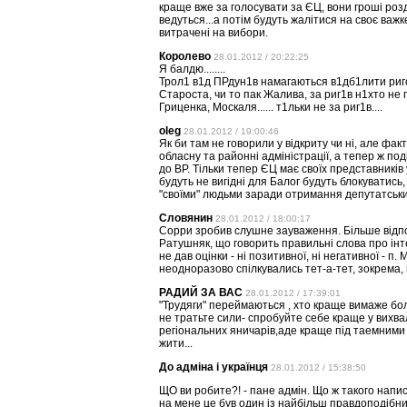
краще вже за голосувати за ЄЦ, вони гроші розда
ведуться...а потім будуть жалітися на своє важ
витрачені на вибори.
Королево
28.01.2012 / 20:22:25
Я балдю........
Трол1 в1д ПРдун1в намагаються в1дб1лити риго
Староста, чи то пак Жалива, за риг1в н1хто не 
Гриценка, Москаля...... т1льки не за риг1в....
oleg
28.01.2012 / 19:00:46
Як би там не говорили у відкриту чи ні, але фак
обласну та районні адміністрації, а тепер ж п
до ВР. Тільки тепер ЄЦ має своїх представників
будуть не вигідні для Балог будуть блокуватись,
"своїми" людьми заради отримання депутатськи
Словянин
28.01.2012 / 18:00:17
Сорри зробив слушне зауваження. Більше відпо
Ратушняк, що говорить правильні слова про інт
не дав оцінки - ні позитивної, ні негативної - п
неодноразово спілкувались тет-а-тет, зокрема, в 
РАДИЙ ЗА ВАС
28.01.2012 / 17:39:01
"Трудяги" переймаються , хто краще вимаже бо
не тратьте сили- спробуйте себе краще у вихва
регіональних яничарів,аде краще під таемними 
жити...
До адміна і українця
28.01.2012 / 15:38:50
ЩО ви робите?! - пане адмін. Що ж такого напис
на мене це був один із найбільш правдоподібни