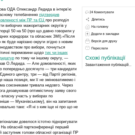
ова ОДА Олександр Ледида в інтерв’ю
24 Коментувати
асному телебаченню
підтвердив
Ділитись
овленості між ПР та ЄЦ
про розподіл
ти виборчих мажоритарних округів у
На головну
пор­ції 50 на 50 (про що давно говорили у
Додати в закладки
дних коридорах та обласних ЗМІ).«Після
Версія для друку
о як буде нарізано округи згідно з новим
онодавством про вибори, почнуться
Переслати
ітичні перемовини щодо
тих чи інших
Схожі публікації
дидатур
по тому чи іншому округу, —
зав О.Ледида. — Але домовленості, яких
Завантаження публікацій...
о попередньо досягнуто — три кандидати
 Єдиного центру, три — від Партії регіонів,
е наша позиція, ми її не змінюватимемо і
вома союзниками тривала недовго. Через
ога дезавуював оптимістичну заяву свого
 власну участь у виборах по
ніше — Мукачівському), він на запитання
квально таке: «Я ні з ким іще ні про що не
егіоналам довелося істотно підкоригувати
 На обласній партконференції перший
 заступник голови обласної організації ПР