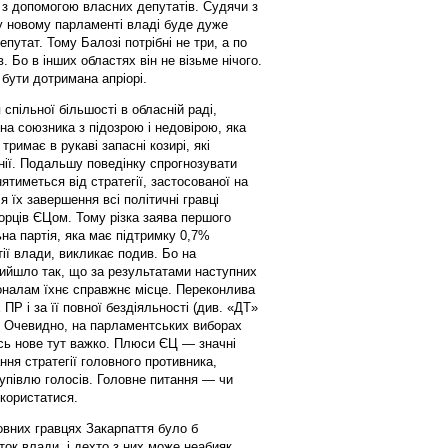
 з допомогою власних депутатів. Судячи з
 у новому парламенті владі буде дуже
утат. Тому Балозі потрібні не три, а по
. Бо в інших областях він не візьме нічого.
бути дотримана апріорі.
спільної більшості в обласній раді,
а союзника з підозрою і недовірою, яка
римає в рукаві запасні козирі, які
нії. Подальшу поведінку спрогнозувати
ятиметься від стратегії, застосованої на
я їх завершення всі політичні гравці
орців ЄЦом. Тому різка заява першого
на партія, яка має підтримку 0,7%
ії влади, викликає подив. Бо на
 вийшло так, що за результатами наступних
оналам їхнє справжнє місце. Переконлива
Р і за її повної бездіяльності (див. «ДТ»
. Очевидно, на парламентських виборах
сь нове тут важко. Плюси ЄЦ — значні
ння стратегії головного противника,
купівлю голосів. Головне питання — чи
користатися.
ловних гравцях Закарпаття було б
ок влади, і дехто з них може неабияк