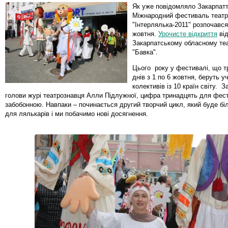
Як уже повідомляло Закарпаття
Міжнародний фестиваль театрі
"Інтерлялька-2011" розпочався
жовтня.
Урочисте відкриття
від
Закарпатському обласному теа
"Бавка".
Цього року у фестивалі, що т
днів з 1 по 6 жовтня, беруть у
колективів із 10 країн світу. 
голови журі театрознавця Алли Підлужної, цифра тринадцять для фес
забобонною. Навпаки – починається другий творчий цикл, який буде б
для лялькарів і ми побачимо нові досягнення.