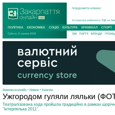
ПОВІДОМИТИ НОВИНУ
На війні загинув 26-річний військо
Інструктора районного ТЦК на Зак
В Ужгороді попрощаються із полег
ПОЛІТИКА
ЕКОНОМІКА
СОЦІО
КУЛЬТУРА
КРИМІНАЛ
СПОРТ
В Ужгороді 5 серпня попрощаються
Субота, 8 серпня 2026
ЗМІ
ПАРТІЇ
БРЕНДИ
ГРОМАД
Підтвердили загибель захисника і
На війні з рф поліг військовий з 
На війні загинув 26-річний військо
Закарпаття онлайн
»
Новини
»
Культура
Ужгородом гуляли ляльки (ФО
Театралізована хода пройшла традиційно в рамках щоріч
"Інтерлялька 2011".