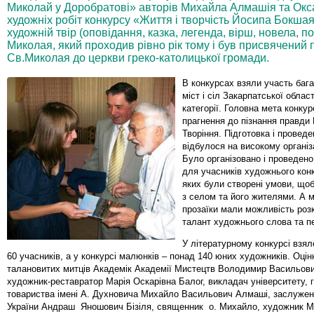
Миколай у Доробратові» авторів Михайла Алмашія та Окс
художніх робіт конкурсу «Життя і творчість Йосипа Бокша
художній твір (оповідання, казка, легенда, вірш, новела, п
Миколая, який проходив рівно рік тому і був присвячени
Св.Миколая до церкви греко-католицької громади.
В конкурсах взяли участь бага
міст і сіл Закарпатської області
категорії. Головна мета конкур
прагнення до пізнання правди 
Творіння. Підготовка і провед
відбулося на високому організа
Було організовано і проведено
для учасників художнього конк
яких були створені умови, що
з селом та його жителями. А м
прозаїки мали можливість розк
талант художнього слова та п
У літературному конкурсі взял
60 учасників, а у конкурсі малюнків – понад 140 юних художників. Оці
талановитих митців Академік Академії Мистецтв Володимир Васильов
художник-реставратор Марія Оскарівна Балог, викладач університету, 
товариства імені А. Духновича Михайло Васильович Алмаші, заслужен
України Андраш Яношович Бізіля, священник о. Михайло, художник 