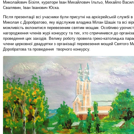
Миколайович Бізіля, куратори Іван Михайлович Ільтьо, Михайло Васи
Свалявин, Іван Іванович Юска.
Після презентації всі учасники були присутні на архієрейській службі в
Миколая с.Доробратово, яку відслужив владика Мілан Шашік та всі ві
можливість вклонитися перевезеним святим мощам. Особливо урочис
нагородження членів журі конкурсу та тих, хто спричинився до організац
проведення цих заходів. Велику роботу провела греко-католицька пара
члени церковної двадцятки з організації перевезення мощей Святого М
Доробратова та проведення творчого конкурсу.