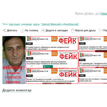
Ярина Добра, для
Зак
Теги:
ілюстація
,
художник
,
книга
,
"Святий Миколай у Доробратові"
Ділитись
На головну
Додати в закладки
Версія для друку
Пе
Додати коментар