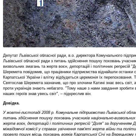
Депутат Львівської обласної ради, в.о. директора Комунального підпр
Львівської обласної ради з питань здійснення пошуку поховань учасник
визвольних змагань та жертв воєн, депортацій і політичних репресій "
Шеремета повідомив, що працівники підприємства віднайшли останки с
Карпатської України і влітку відбудеться церемонія їх перепоховання. 
Святослав Шеремета зазначив, що про злочини Катині знає весь світ, 
проти українців знають небагато. "Тому наше з нами завдання зробити 
наших героїв знав увесь світ", – підкреслив він.
Довідка.
У жовтні-листопаді 2008 р. Комунальне підприємство Львівської облас
питань здійснення пошуку поховань учасників національно-визвольних
жертв воєн, депортацій і політичних репресій "Доля" за дорученням 
міжвідомчої комісії у справах увічнення пам'яті жертв війни та політ
провело пошук місць поховань вояків Карпатської Січі на Верецькому 