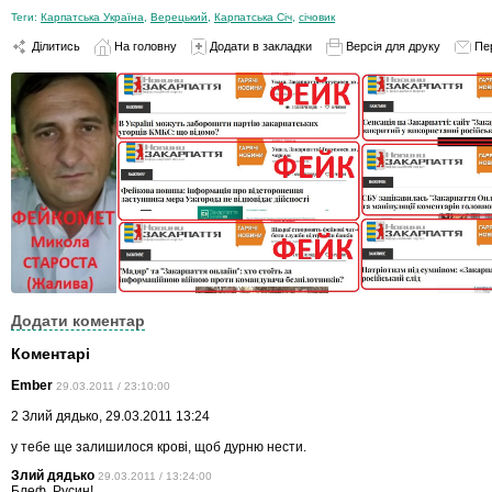
Теги:
Карпатська Україна
,
Верецький
,
Карпатська Січ
,
січовик
Ділитись
На головну
Додати в закладки
Версія для друку
Пе
Додати коментар
Коментарі
Ember
29.03.2011 / 23:10:00
2 Злий дядько, 29.03.2011 13:24
у тебе ще залишилося крові, щоб дурню нести.
Злий дядько
29.03.2011 / 13:24:00
Блеф, Русин!