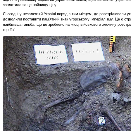
заплатила за це найвищу ціну.
Сьогодні у незалежній Україні поряд з тим місцем, де розстрілювали ук
дозволили поставити пам'ятний знак угорському імперіалізму. Це є стр
найбільша ганьба, що це зроблено на місці військового злочину розстрі
героїв".