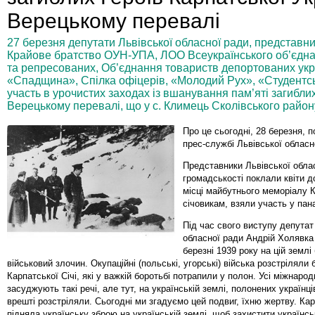
Верецькому перевалі
27 березня депутати Львівської обласної ради, представни
Крайове братство ОУН-УПА, ЛОО Всеукраїнського об’єднан
та репресованих, Об’єднання товариств депортованих укр
«Спадщина», Спілка офіцерів, «Молодий Рух», «Студентсь
участь в урочистих заходах із вшанування пам’яті загиблих
Верецькому перевалі, що у с. Климець Сколівського район
Про це сьогодні, 28 березня, 
прес-службі Львівської обласн
Представники Львівської обла
громадськості поклали квіти д
місці майбутнього меморіалу 
січовикам, взяли участь у пан
Під час свого виступу депутат
обласної ради Андрій Холявка 
березні 1939 року на цій землі
військовий злочин. Окупаційні (польські, угорські) війська розстріляли б
Карпатської Січі, які у важкій боротьбі потрапили у полон. Усі міжнарод
засуджують такі речі, але тут, на українській землі, полонених українці
врешті розстріляли. Сьогодні ми згадуємо цей подвиг, їхню жертву. Ка
підняла українську зброю на українській землі, щоб захистити українсь