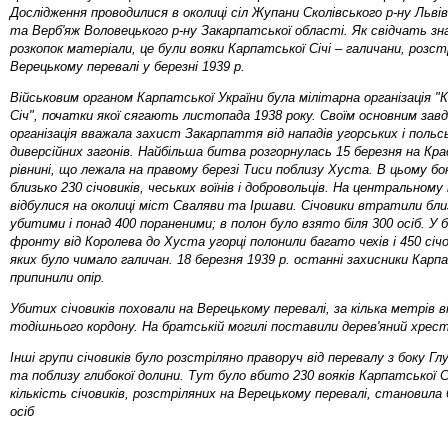
Дослідження проводилися в околиці сіл Жупани Сколівського р-ну Львів
та Верб'яж Воловецького р-ну Закарпатської області. Як свідчать зна
розкопок матеріали, це були вояки Карпатської Січі – галичани, розст
Верецькому перевалі у березні 1939 р.
Військовим органом Карпатської України була мілітарна організація 
Січ", початки якої сягають листопада 1938 року. Своїм основним зав
організація вважала захист Закарпаття від нападів угорських і польс
диверсійних загонів. Найбільша битва розгорнулась 15 березня на Кра
рівнині, що лежала на правому березі Тиси поблизу Хуста. В цьому бо
близько 230 січовиків, чеських воїнів і добровольців. На центральному 
відбулися на околиці міст Сваляви та Іршави. Січовики втратили бли
убитими і понад 400 пораненими; в полон було взято біля 300 осіб. У бо
фронту від Королева до Хуста угорці полонили багато чехів і 450 січо
яких було чимало галичан. 18 березня 1939 р. останні захисники Карпа
припинили опір.
Убитих січовиків поховали на Верецькому перевалі, за кілька метрів від
тодішнього кордону. На братській могилі поставили дерев'яний хрест
Інші групи січовиків було розстріляно праворуч від перевалу з боку Гл
та поблизу глибокої долини. Тут було вбито 230 вояків Карпатської С
кількість січовиків, розстріляних на Верецькому перевалі, становила 
осіб