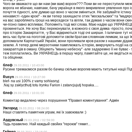
Чого ви вважаєте що ви нам (ми вам) вороги??? Поки ви не переступили межу
ворога не вбачаю, навпаки, бачу українця в якого викривлене уявлення про і
почуття гідності, але думаю що воно з часом зміниться. Не забувайте істину 
ненависті -один крок!" - як ви тепер захищаєте отих "москальских" та "мадярсь
на вас заробляють гроші на мерседеси та вілли, так думаю з часом вони скин
чи-пізно гавно вспливає. Попомніть тоді мої слова. Маю надію що УКРАЇНЕЦ
прокинеться. Не хочу Вас переконувати, в кожного є своя думка -просто, почи
про історію Закакрпаття, -у Вас відкриються тоді очі ширше. І галичане тут ні
весь час були на поготові допомогти своїм братам-словянам лемкам, за що ї
допомагали Карпатській Україні, вони проливали кров разом з нашими дід
землю. А тепер деякі мерзотники памплюжать історію, викручують події на св
закараптців в оману. Обіцяють "манну небесну" -але задаремно її не буває - 
теж поплатились. Ви УКРАЇНЕЦЬ в першу чергу, памятайте це, не ведіться н
та обіцянки.
блеф
29.03.2011 / 10:43:00
Русине тремаємося разом бо бачиш скільки ворогив мають титульні націі Пі
Rusyn
29.03.2011 / 10:27:00
blef- na usi 100% z vamy sohlasnyj
.Naj sy zaklycthutj totu Irynku Farion i zatancjujutj hopaka.....
блеф
29.03.2011 / 10:01:00
Коментар видалено через порушення "Правил коментування". Адмін
Ужгород
29.03.2011 / 08:24:00
Наші ставлять памятник уграм, які їх завоювали :)
Ардувскый
29.03.2011 / 02:59:00
Тадь правилно. Най каждый свойих ''героюв'' тямит...
Геймер
28.03.2011 / 23:16:00